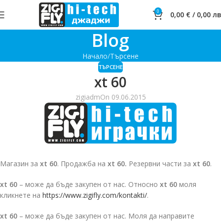
0
0,00
€
/
0,00
лв
Blog
Начало
Търсене
ТЪРСЕНЕ
xt 60
zigiadm
On 09.06.2015
Магазин за
xt 60
. Продажба на
xt 60.
Резервни части за
xt 60
.
xt 60
– може да бъде закупен от нас. Относно
xt 60
моля
кликнете на
https://www.zigifly.com/kontakti/
.
xt 60
– може да бъде закупен от нас. Моля да направите