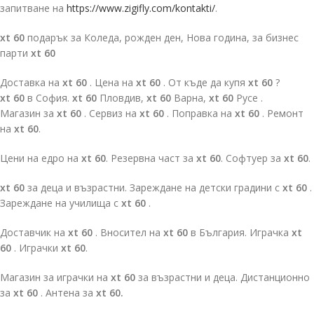
запитване на
https://www.zigifly.com/kontakti/
.
xt 60
подарък за Коледа, рожден ден, Нова година, за бизнес
парти
xt 60
Доставка на
xt 60
. Цена на
xt 60
. От къде да купя
xt 60
?
xt 60
в София.
xt 60
Пловдив,
xt 60
Варна,
xt 60
Русе .
Магазин за
xt 60
. Сервиз на
xt 60
. Поправка на
xt 60
. Ремонт
на
xt 60
.
Цени на едро на
xt 60
. Резервна част за
xt 60
. Софтуер за
xt 60
.
xt 60
за деца и възрастни. Зареждане на детски градини с
xt 60
.
Зареждане на училища с
xt 60
.
Доставчик на
xt 60
. Вносител на
xt 60
в България. Играчка
xt
60
. Играчки
xt 60
.
Магазин за играчки на
xt 60
за възрастни и деца. Дистанционно
за
xt 60
. Антена за
xt 60.