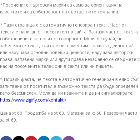
*Посочените търговски марки са само за ориентация на
клиентите и са собственост на съответните компании.
* Тази страница е с автоматично генериран текст. Част от
текста е написан от посетител на сайта. За тази част от текста
собствениците не носят отговорност. Моля в случай, че
забележите текст, който е несъвместим с нашата дейност и/
или нарушава основни човешки ценности, нарушава авторски
права, запазени марки или други права незабавно се свържете с
нас на посочените телефони в сайта или ни пишете.
* Поради факта, че текста е автоматично генериран в едно със
запитване от посетител е възможно текста да бъде определен
като безсмислен. Моля да ни извините и да ни сигнализирате!
https://www.zigifly.com/kontakti/
Цена xt 60 .Продажба на xt 60. Магазин за xt 60. Резервни части
за xt 60.