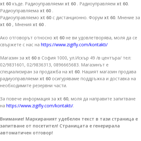
xt 60
къде. Радиоуправляеми
xt 60
. Радиоуправляем
xt 60
.
Радиоуправляема
xt 60
.
Радиоуправляемо
xt 60
с дистанционно. Форум
xt 60
. Мнение за
xt 60
, Мнения
xt 60
.
Ако отговорът относно
xt 60
не ви удовлетворява, моля да се
свържете с нас на
https://www.zigifly.com/kontakti/
Магазин за
xt 60
в София 1000, ул.Искър 49 /в центъра/ тел:
02/9831601, 02/9836313, 0896665683. Магазинът е
специализиран за продажба на
xt 60
. Нашият магазин продава
радиуоправляеми
xt 60
осигуряваме поддръжка и доставка на
необходимите резервни части.
За повече информация за
xt 60
, моля да направите запитване
на
https://www.zigifly.com/kontakti/
.
Внимание! Маркираният удебелен текст в тази страница е
запитване от посетител! Страницата е генерирала
автоматичен отговор!