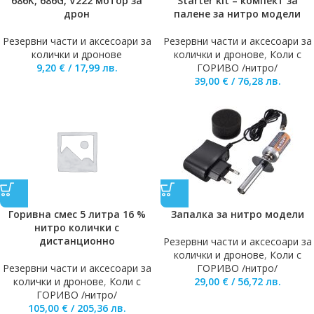
686K, 686G, V222 мотор за
Starter kit – компект за
дрон
палене за нитро модели
Резервни части и аксесоари за
Резервни части и аксесоари за
колички и дронове
колички и дронове
,
Коли с
9,20
€
/
17,99
лв.
ГОРИВО /нитро/
39,00
€
/
76,28
лв.
Горивна смес 5 литра 16 %
Запалка за нитро модели
нитро колички с
дистанционно
Резервни части и аксесоари за
колички и дронове
,
Коли с
Резервни части и аксесоари за
ГОРИВО /нитро/
колички и дронове
,
Коли с
29,00
€
/
56,72
лв.
ГОРИВО /нитро/
105,00
€
/
205,36
лв.