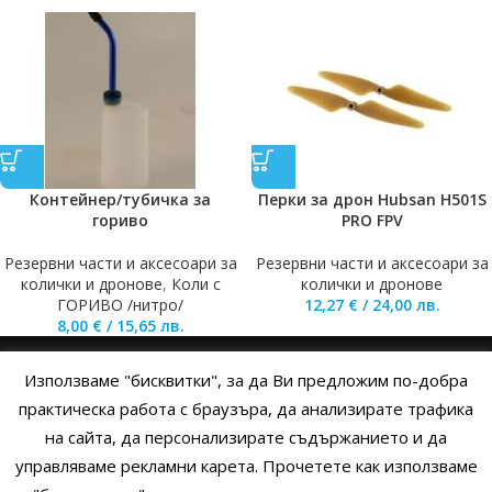
Контейнер/тубичка за
Перки за дрон Hubsan H501S
гориво
PRO FPV
Резервни части и аксесоари за
Резервни части и аксесоари за
колички и дронове
,
Коли с
колички и дронове
ГОРИВО /нитро/
12,27
€
/
24,00
лв.
8,00
€
/
15,65
лв.
Използваме "бисквитки", за да Ви предложим по-добра
НАЧАЛО
ОБЩИ УСЛОВИЯ
УСЛОВИЯ И ПРАВИЛА
практическа работа с браузъра, да анализирате трафика
на сайта, да персонализирате съдържанието и да
ПОЛИТИКА НА БИСКВИТКИТЕ
ПОЛИТИКА ЗА ПОВЕРИТЕЛНОСТ
управляваме рекламни карета. Прочетете как използваме
НАЧИНИ НА ПЛАЩАНЕ
ИЗПРАТЕТЕ ЗАПИТВАНЕ