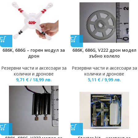
686K, 686G – горен модул за
686K, 686G, V222 дрон модел
дрон
зъбно колело
Резервни части и аксесоари за
Резервни части и аксесоари за
колички и дронове
колички и дронове
9,71
€
/
18,99
лв.
5,11
€
/
9,99
лв.