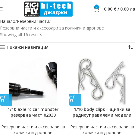
0
0,00
€
/
0,00
лв
Начало
Резервни части
Резервни части и аксесоари за колички и дронове
Showing all 16 results
Покажи навигация
1/10 axle rc car monster
1/10 body clips – щипки за
резервна част 02033
радиоуправляеми модели
Резервни части и аксесоари за
Резервни части и аксесоари за
колички и дронове
колички и дронове