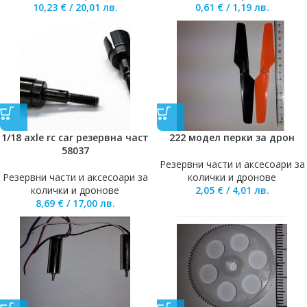
10,23
€
/
20,01
лв.
0,61
€
/
1,19
лв.
1/18 axle rc car резервна част
222 модел перки за дрон
58037
Резервни части и аксесоари за
Резервни части и аксесоари за
колички и дронове
колички и дронове
2,05
€
/
4,01
лв.
8,69
€
/
17,00
лв.