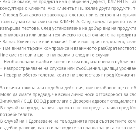
• Ако се окаже, че продукта има фабричен дефект, КЛИЕНТЪТ и
консултира с Клиента. Ако Клиентът НЕ желае други продукти, т
• Според Българското законодателство, при електронни поръчки
този случай са за сметка на КЛИЕНТА. След консултации по те
извършва тестове. След установяване на добър вид на продукта
в опаковката или вида и техническото състоянието на продукта
• За нас Клиентът е най-важния! Той е наш приятел, колега, съв
• Ние винаги търсим компромиса и взаимното разбирателството
Ние сме готови и ще го направим в следните случаи:
– Необосновани жалби и клевети към нас, излъчени в публично
– Разпространяване на слухове или съобщения, целящи уронван
– Неверни обстоятелства, които ни злепоставят пред Комисият
За всички такива или подобни действия, ние незабавно ще се о
Моля да имате предвид, че всеки лично носи отговорност за св
ЗигиФлай / СЦБ ЕООД разполага с Доверен адвокат специалист в
В случай на нужда, нашият адвокат ще ни представлява пред Ко
потребителите.
В случай на НЕдоказване на твърденията пред съответните ком
съдебни разходи, както и разходите за правна защита са за см