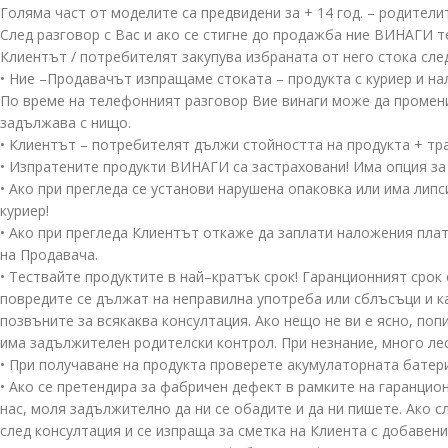
Голяма част от моделите са предвидени за + 14 год. – родителит
След разговор с Вас и ако се стигне до продажба ние ВИНАГИ те
Клиентът / потребителят закупува избраната от него стока след
• Ние –Продавачът изпращаме стоката – продукта с куриер и на
По време на телефонният разговор Вие винаги може да промени
задължава с нищо.
• Клиентът – потребителят дължи стойността на продукта + тран
• Изпратените продукти ВИНАГИ са застраховани! Има опция за 
• Ако при прегледа се установи нарушена опаковка или има лип
куриер!
• Ако при прегледа Клиентът откаже да заплати наложения плат
на Продавача.
• Тествайте продуктите в най–кратък срок! Гаранционният срок
повредите се дължат на неправилна употреба или сблъсъци и к
позвъните за всякаква консултация. Ако нещо не ви е ясно, по
има задължителен родителски контрол. При незнание, много ле
• При получаване на продукта проверете акумулаторната батерия
• Ако се претендира за фабричен дефект в рамките на гаранцио
нас, моля задължително да ни се обадите и да ни пишете. Ако с
след консултация и се изпраща за сметка на Клиента с добавени