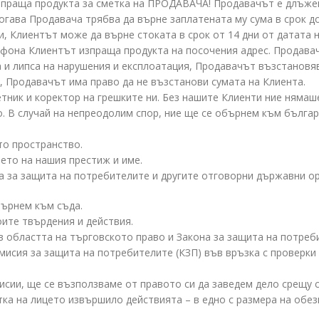
зпраща продукта за сметка на ПРОДАВАЧА! Продавачът е длъжен
огава Продавача трябва да върне заплатената му сума в срок до
, Клиентът може да върне стоката в срок от 14 дни от датата н
лефона Клиентът изпраща продукта на посочения адрес. Продава
 и липса на нарушения и експлоатация, Продавачът възстановяв
, Продавачът има право да не възстанови сумата на Клиента.
етник и коректор на грешките ни. Без нашите Клиенти ние нямаше
. В случай на непреодолим спор, ние ще се обърнем към българ
то пространство.
ето на нашия престиж и име.
а за защита на потребителите и другите отговорни държавни ор
бърнем към съда.
оите твърдения и действия.
 областта на търговското право и Закона за защита на потреби
мисия за защита на потребителите (КЗП) във връзка с проверки
исии, ще се възползваме от правото си да заведем дело срещу 
етка на лицето извършило действията – в едно с размера на обе