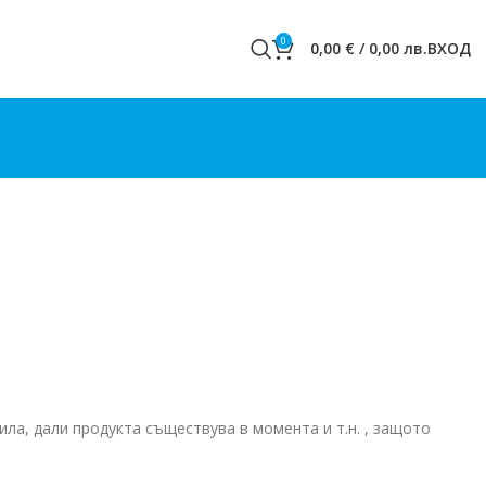
0
0,00
€
/
0,00
лв.
ВХОД
ла, дали продукта съществува в момента и т.н. , защото