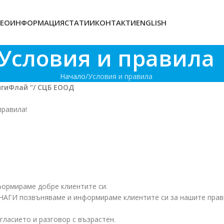
ЕОИНФОРМАЦИЯ
СТАТИИ
КОНТАКТИ
ENGLISH
Условия и правила
Начало
Условия и правила
игиФлай ‘’/ СЦБ ЕООД
правила!
формираме добре клиентите си.
ИНАГИ позвъняваме и информираме клиентите си за нашите прави
гласието и разговор с възрастен.