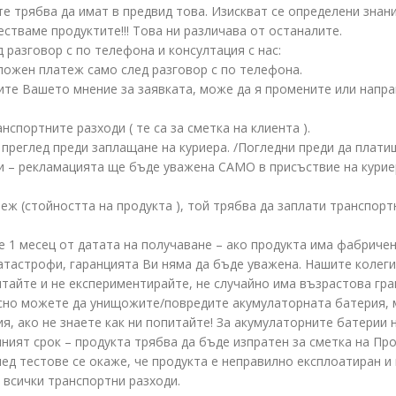
е трябва да имат в предвид това. Изискват се определени знания
стваме продуктите!!! Това ни различава от останалите.
 разговор с по телефона и консултация с нас:
ложен платеж само след разговор с по телефона.
те Вашето мнение за заявката, може да я промените или напра
спортните разходи ( те са за сметка на клиента ).
преглед преди заплащане на куриера. /Погледни преди да платиш
си – рекламацията ще бъде уважена САМО в присъствие на курие
еж (стойността на продукта ), той трябва да заплати транспорт
 е 1 месец от датата на получаване – ако продукта има фабриче
атастрофи, гаранцията Ви няма да бъде уважена. Нашите колег
питайте и не експериментирайте, не случайно има възрастова гр
сно можете да унищожите/повредите акумулаторната батерия, м
, ако не знаете как ни попитайте! За акумулаторните батерии н
нният срок – продукта трябва да бъде изпратен за сметка на Пр
лед тестове се окаже, че продукта е неправилно експлоатиран и
 всички транспортни разходи.