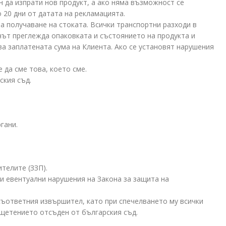
 да изпрати нов продукт, а ако няма възможност се
 20 дни от датата на рекламацията.
а получаване на стоката. Всички транспортни разходи в
чът преглежда опаковката и състоянието на продукта и
а заплатената сума на Клиента. Ако се установят нарушения
 да сме това, което сме.
ския съд.
гани.
телите (ЗЗП).
 и евентуални нарушения на Закона за защита на
съответния извършител, като при спечелването му всички
зщетението отсъден от българския съд.