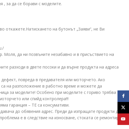
 , за да се борави с моделите.
во откажете.Натискането на бутонът „Заяви“, не Ви
./
р. Моля, да ни позвъните незабавно и в присъствието на
ните разходи в двете посоки и да върне продукта на адреса
н дефект, повреда в предавателя или моторчето. Ако
и са на разположение в работно време и можете да
аница за моделите! Особено при моделите с гориво трябва
Face
оторчето или спийд контролера!!!
яма гаранция – ТЕ са консумативи.
X
одавача до обявения адрес. Преди да изпращате продукти до
 проблема е в следствие на износване, стоката се ремонтира
YouT