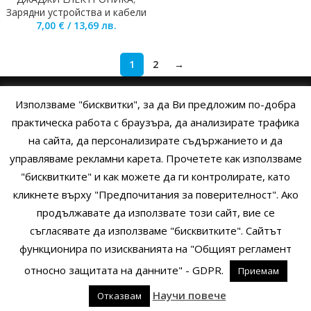
Зарядни устройства и кабели
7,00
€
/
13,69
лв.
1
2
→
Използваме "бисквитки", за да Ви предложим по-добра
НАЧАЛО
ОБЩИ УСЛОВИЯ
УСЛОВИЯ И ПРАВИЛА
практическа работа с браузъра, да анализирате трафика
на сайта, да персонализирате съдържанието и да
ПОЛИТИКА НА БИСКВИТКИТЕ
ПОЛИТИКА ЗА ПОВЕРИТЕЛНОСТ
управляваме рекламни карета. Прочетете как използваме
НАЧИНИ НА ПЛАЩАНЕ
ИЗПРАТЕТЕ ЗАПИТВАНЕ
"бисквитките" и как можете да ги контролирате, като
кликнете върху "Предпочитания за поверителност". Ако
продължавате да използвате този сайт, вие се
Copyright © 2014 - 2024 Zigifly.com — Developed by
We Work With
съгласявате да използваме "бисквитките". Сайтът
You
функционира по изискванията на "Общият регламент
относно защитата на данните" - GDPR.
Приемам
0
Научи повече
Отказвам
родукти
Филтри
Заявки
Профил