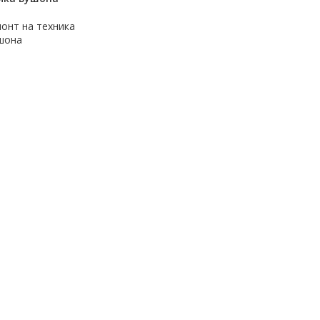
монт на техника
шона