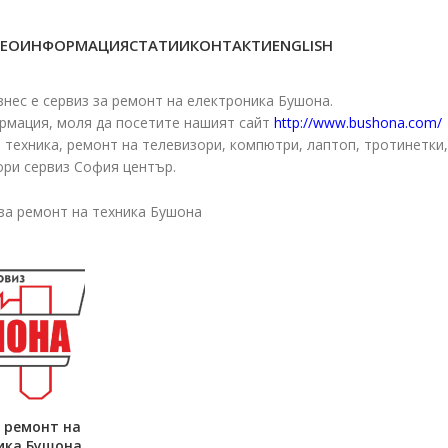
ЕОИНФОРМАЦИЯ
СТАТИИ
КОНТАКТИ
ENGLISH
знес е сервиз за ремонт на електроника Бушона.
рмация, моля да посетите нашият сайт
http://www.bushona.com/
о техника, ремонт на телевизори, компютри, лаптоп, тротинетки
ри сервиз София център.
за ремонт на техника Бушона
а ремонт на
ика Бушона