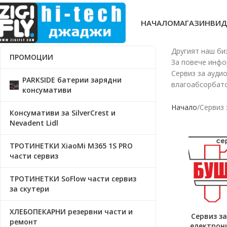
НАЧАЛО
МАГАЗИН
ВИД
Другият наш би
ПРОМОЦИИ
За повече инфо
Сервиз за ауди
PARKSIDE батерии зарядни
влагоабсорбато
консумативи
Начало
Сервиз 
Консумативи за SilverCrest и
Nevadent Lidl
ТРОТИНЕТКИ XiaoMi M365 1S PRO
части сервиз
ТРОТИНЕТКИ SoFlow части сервиз
за скутери
ХЛЕБОПЕКАРНИ резервни части и
Сервиз з
ОЩЕ
ремонт
електрон