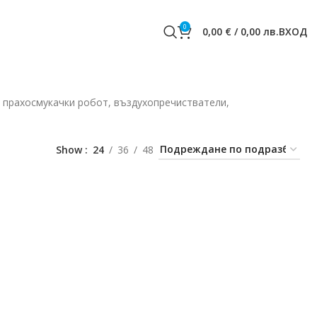
0
0,00
€
/
0,00
лв.
ВХОД
, прахосмукачки робот, въздухопречистватели,
Show
24
36
48