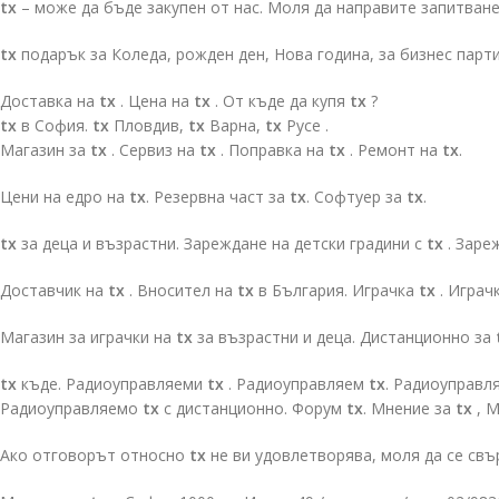
tx
– може да бъде закупен от нас. Моля да направите запитван
tx
подарък за Коледа, рожден ден, Нова година, за бизнес парт
Доставка на
tx
. Цена на
tx
. От къде да купя
tx
?
tx
в София.
tx
Пловдив,
tx
Варна,
tx
Русе .
Магазин за
tx
. Сервиз на
tx
. Поправка на
tx
. Ремонт на
tx
.
Цени на едро на
tx
. Резервна част за
tx
. Софтуер за
tx
.
tx
за деца и възрастни. Зареждане на детски градини с
tx
. Заре
Доставчик на
tx
. Вносител на
tx
в България. Играчка
tx
. Играч
Магазин за играчки на
tx
за възрастни и деца. Дистанционно за
tx
къде. Радиоуправляеми
tx
. Радиоуправляем
tx
. Радиоуправ
Радиоуправляемо
tx
с дистанционно. Форум
tx
. Мнение за
tx
, 
Ако отговорът относно
tx
не ви удовлетворява, моля да се свъ