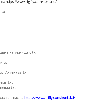
е на
https://www.zigifly.com/kontakti/
.
и
tx
ждане на училища с
tx
.
ки
tx
.
tx
. Антена за
tx.
ляема
tx
.
Мнения
tx
.
ржете с нас на
https://www.zigifly.com/kontakti/