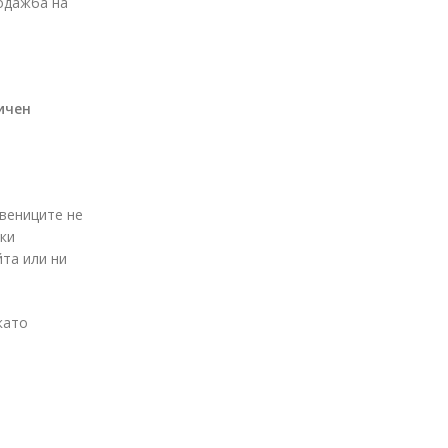
родажба на
ичен
твениците не
шки
йта или ни
като