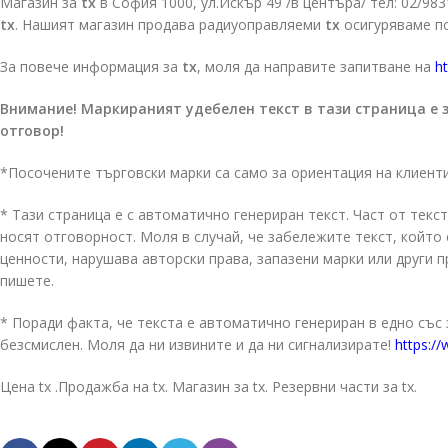
Магазин за
tx
в София 1000, ул.Искър 49 /в центъра/ тел: 02/98
tx
. Нашият магазин продава радиуоправляеми
tx
осигуряваме по
За повече информация за
tx
, моля да направите запитване на
ht
Внимание! Маркираният удебелен текст в тази страница е 
отговор!
*Посочените търговски марки са само за ориентация на клиент
* Тази страница е с автоматично генериран текст. Част от текст
носят отговорност. Моля в случай, че забележите текст, койт
ценности, нарушава авторски права, запазени марки или други 
пишете.
* Поради факта, че текста е автоматично генериран в едно със
безсмислен. Моля да ни извините и да ни сигнализирате!
https://
Цена tx .Продажба на tx. Магазин за tx. Резервни части за tx.