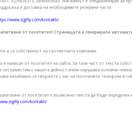
31601, 02/9836313, 0896665683. Магазинът е специализиран за п
ддръжка и доставка на необходимите резервни части.
tps://www.zigifly.com/kontakti/
.
запитване от посетител! Страницата е генерирала автомат
ите и са собственост на съответните компании.
а е написан от посетител на сайта. За тази част от текста собс
о е несъвместим с нашата дейност и/или нарушава основни чове
права незабавно се свържете с нас на посочените телефони в са
 запитване от посетител е възможно текста да бъде определен 
www.zigifly.com/kontakti/