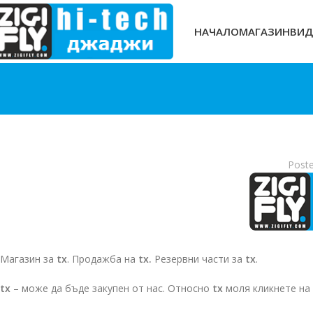
НАЧАЛО
МАГАЗИН
ВИД
Post
Магазин за
tx
. Продажба на
tx.
Резервни части за
tx
.
tx
– може да бъде закупен от нас. Относно
tx
моля кликнете на