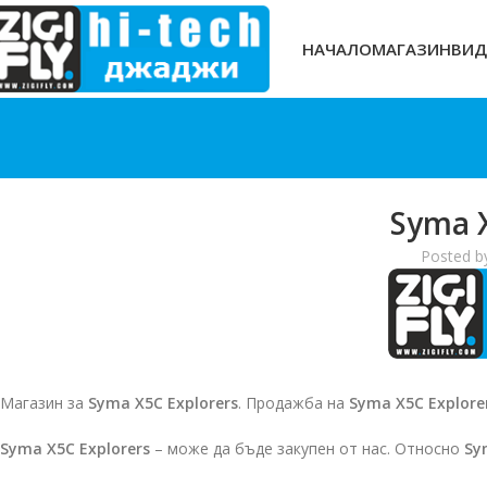
НАЧАЛО
МАГАЗИН
ВИД
Syma X
Posted b
Магазин за
Syma X5C Explorers
. Продажба на
Syma X5C Explore
Syma X5C Explorers
– може да бъде закупен от нас. Относно
Sy