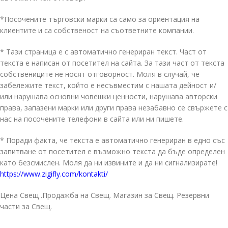
*Посочените търговски марки са само за ориентация на
клиентите и са собственост на съответните компании.
* Тази страница е с автоматично генериран текст. Част от
текста е написан от посетител на сайта. За тази част от текста
собствениците не носят отговорност. Моля в случай, че
забележите текст, който е несъвместим с нашата дейност и/
или нарушава основни човешки ценности, нарушава авторски
права, запазени марки или други права незабавно се свържете с
нас на посочените телефони в сайта или ни пишете.
* Поради факта, че текста е автоматично генериран в едно със
запитване от посетител е възможно текста да бъде определен
като безсмислен. Моля да ни извините и да ни сигнализирате!
https://www.zigifly.com/kontakti/
Цена Свещ .Продажба на Свещ. Магазин за Свещ. Резервни
части за Свещ.