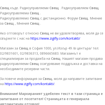
Свещ
къде. Радиоуправляеми
Свещ
. Радиоуправляем
Свещ
.
Радиоуправляема
Свещ
.
Радиоуправляемо
Свещ
с дистанционно. Форум
Свещ
. Мнение
за
Свещ
, Мнения
Свещ
.
Ако отговорът относно
Свещ
не ви удовлетворява, моля да се
свържете с нас на
https://www.zigifly.com/kontakti/
Магазин за
Свещ
в София 1000, ул.Искър 49 /в центъра/ тел:
02/9831601, 02/9836313, 0896665683. Магазинът е
специализиран за продажба на
Свещ
. Нашият магазин продава
радиуоправляеми
Свещ
осигуряваме поддръжка и доставка на
необходимите резервни части.
За повече информация за
Свещ
, моля да направите запитване
на
https://www.zigifly.com/kontakti/
.
Внимание! Маркираният удебелен текст в тази страница е
запитване от посетител! Страницата е генерирала
автоматичен отговор!