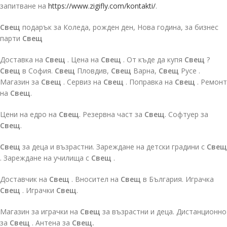
запитване на
https://www.zigifly.com/kontakti/
.
Свещ
подарък за Коледа, рожден ден, Нова година, за бизнес
парти
Свещ
Доставка на
Свещ
. Цена на
Свещ
. От къде да купя
Свещ
?
Свещ
в София.
Свещ
Пловдив,
Свещ
Варна,
Свещ
Русе .
Магазин за
Свещ
. Сервиз на
Свещ
. Поправка на
Свещ
. Ремонт
на
Свещ
.
Цени на едро на
Свещ
. Резервна част за
Свещ
. Софтуер за
Свещ
.
Свещ
за деца и възрастни. Зареждане на детски градини с
Свещ
. Зареждане на училища с
Свещ
.
Доставчик на
Свещ
. Вносител на
Свещ
в България. Играчка
Свещ
. Играчки
Свещ
.
Магазин за играчки на
Свещ
за възрастни и деца. Дистанционно
за
Свещ
. Антена за
Свещ.