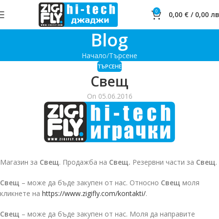
0
0,00
€
/
0,00
лв
Blog
Начало
Търсене
ТЪРСЕНЕ
Свещ
On 05.06.2016
Магазин за
Свещ
. Продажба на
Свещ.
Резервни части за
Свещ
.
Свещ
– може да бъде закупен от нас. Относно
Свещ
моля
кликнете на
https://www.zigifly.com/kontakti/
.
Свещ
– може да бъде закупен от нас. Моля да направите