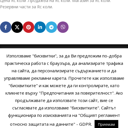
Цена Rc коли .Продажба на Rc коли. Магазин за Rc коли.
Резервни части за Rc коли.
Използваме "бисквитки", за да Ви предложим по-добра
НАЧАЛО
ОБЩИ УСЛОВИЯ
УСЛОВИЯ И ПРАВИЛА
практическа работа с браузъра, да анализирате трафика
на сайта, да персонализирате съдържанието и да
ПОЛИТИКА НА БИСКВИТКИТЕ
ПОЛИТИКА ЗА ПОВЕРИТЕЛНОСТ
управляваме рекламни карета. Прочетете как използваме
НАЧИНИ НА ПЛАЩАНЕ
ИЗПРАТЕТЕ ЗАПИТВАНЕ
"бисквитките" и как можете да ги контролирате, като
кликнете върху "Предпочитания за поверителност". Ако
продължавате да използвате този сайт, вие се
Copyright © 2014 - 2024 Zigifly.com — Developed by
We Work With
съгласявате да използваме "бисквитките". Сайтът
You
функционира по изискванията на "Общият регламент
относно защитата на данните" - GDPR.
Приемам