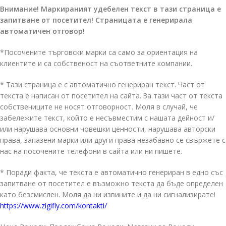
Внимание! Маркираният удебелен текст в тази страница е
запитване от посетител! Страницата е генерирала
автоматичен отговор!
*Посочените търговски марки са само за ориентация на
клиентите и са собственост на съответните компании.
* Тази страница е с автоматично генериран текст. Част от
текста е написан от посетител на сайта. За тази част от текста
собствениците не носят отговорност. Моля в случай, че
забележите текст, който е несъвместим с нашата дейност и/
или нарушава основни човешки ценности, нарушава авторски
права, запазени марки или други права незабавно се свържете с
нас на посочените телефони в сайта или ни пишете.
* Поради факта, че текста е автоматично генериран в едно със
запитване от посетител е възможно текста да бъде определен
като безсмислен. Моля да ни извините и да ни сигнализирате!
https://www.zigifly.com/kontakti/