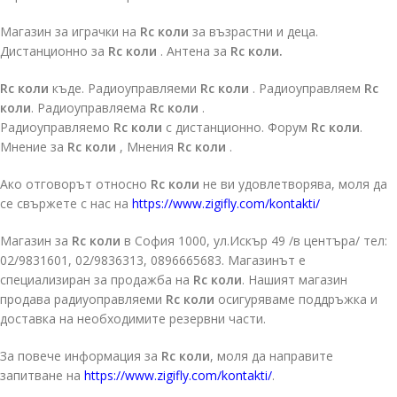
Магазин за играчки на
Rc коли
за възрастни и деца.
Дистанционно за
Rc коли
. Антена за
Rc коли.
Rc коли
къде. Радиоуправляеми
Rc коли
. Радиоуправляем
Rc
коли
. Радиоуправляема
Rc коли
.
Радиоуправляемо
Rc коли
с дистанционно. Форум
Rc коли
.
Мнение за
Rc коли
, Мнения
Rc коли
.
Ако отговорът относно
Rc коли
не ви удовлетворява, моля да
се свържете с нас на
https://www.zigifly.com/kontakti/
Магазин за
Rc коли
в София 1000, ул.Искър 49 /в центъра/ тел:
02/9831601, 02/9836313, 0896665683. Магазинът е
специализиран за продажба на
Rc коли
. Нашият магазин
продава радиуоправляеми
Rc коли
осигуряваме поддръжка и
доставка на необходимите резервни части.
За повече информация за
Rc коли
, моля да направите
запитване на
https://www.zigifly.com/kontakti/
.