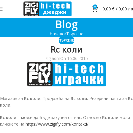
0
0,00
€
/
0,00
лв
Blog
Начало
Търсене
ТЪРСЕНЕ
Rc коли
zigiadm
On 16.06.2015
Магазин за
Rc коли
. Продажба на
Rc коли.
Резервни части за
Rc
коли
.
Rc коли
– може да бъде закупен от нас. Относно
Rc коли
моля
кликнете на
https://www.zigifly.com/kontakti/
.