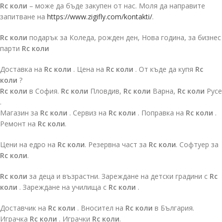
Rc коли
– може да бъде закупен от нас. Моля да направите
запитване на
https://www.zigifly.com/kontakti/
.
Rc коли
подарък за Коледа, рожден ден, Нова година, за бизнес
парти
Rc коли
Доставка на
Rc коли
. Цена на
Rc коли
. От къде да купя
Rc
коли
?
Rc коли
в София.
Rc коли
Пловдив,
Rc коли
Варна,
Rc коли
Русе
.
Магазин за
Rc коли
. Сервиз на
Rc коли
. Поправка на
Rc коли
.
Ремонт на
Rc коли
.
Цени на едро на
Rc коли
. Резервна част за
Rc коли
. Софтуер за
Rc коли
.
Rc коли
за деца и възрастни. Зареждане на детски градини с
Rc
коли
. Зареждане на училища с
Rc коли
.
Доставчик на
Rc коли
. Вносител на
Rc коли
в България.
Играчка
Rc коли
. Играчки
Rc коли
.