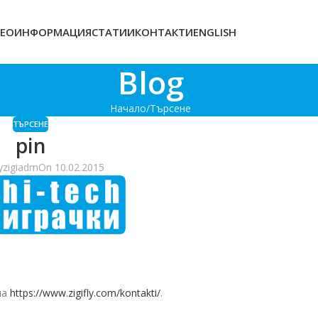
ЕОИНФОРМАЦИЯ
СТАТИИ
КОНТАКТИ
ENGLISH
Blog
Начало
Търсене
ТЪРСЕНЕ
pin
y
zigiadm
On 10.02.2015
на
https://www.zigifly.com/kontakti/
.