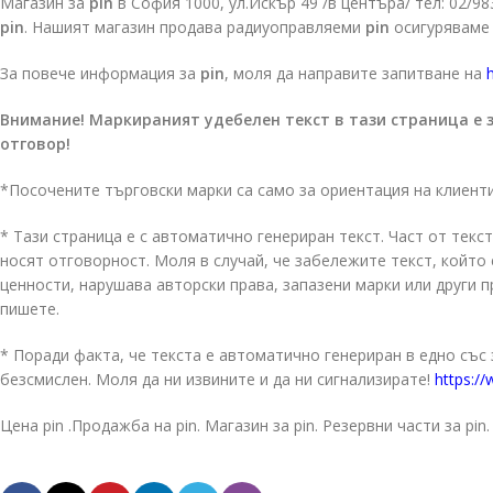
Магазин за
pin
в София 1000, ул.Искър 49 /в центъра/ тел: 02/9
pin
. Нашият магазин продава радиуоправляеми
pin
осигуряваме 
За повече информация за
pin
, моля да направите запитване на
Внимание! Маркираният удебелен текст в тази страница е 
отговор!
*Посочените търговски марки са само за ориентация на клиент
* Тази страница е с автоматично генериран текст. Част от текст
носят отговорност. Моля в случай, че забележите текст, койт
ценности, нарушава авторски права, запазени марки или други 
пишете.
* Поради факта, че текста е автоматично генериран в едно със
безсмислен. Моля да ни извините и да ни сигнализирате!
https://
Цена pin .Продажба на pin. Магазин за pin. Резервни части за pin.