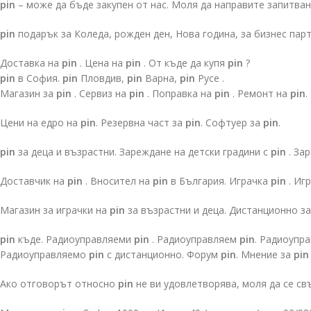
pin
– може да бъде закупен от нас. Моля да направите запитва
pin
подарък за Коледа, рожден ден, Нова година, за бизнес пар
Доставка на
pin
. Цена на
pin
. От къде да купя
pin
?
pin
в София.
pin
Пловдив,
pin
Варна,
pin
Русе .
Магазин за
pin
. Сервиз на
pin
. Поправка на
pin
. Ремонт на
pin
.
Цени на едро на
pin
. Резервна част за
pin
. Софтуер за
pin
.
pin
за деца и възрастни. Зареждане на детски градини с
pin
. За
Доставчик на
pin
. Вносител на
pin
в България. Играчка
pin
. Иг
Магазин за играчки на
pin
за възрастни и деца. Дистанционно з
pin
къде. Радиоуправляеми
pin
. Радиоуправляем
pin
. Радиоупр
Радиоуправляемо
pin
с дистанционно. Форум
pin
. Мнение за
pin
Ако отговорът относно
pin
не ви удовлетворява, моля да се св