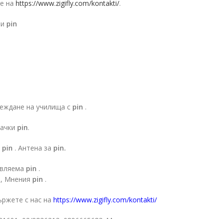
не на
https://www.zigifly.com/kontakti/
.
ти
pin
реждане на училища с
pin
.
рачки
pin
.
а
pin
. Антена за
pin.
авляема
pin
.
, Мнения
pin
.
ържете с нас на
https://www.zigifly.com/kontakti/