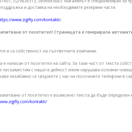
831601, 02/9836313, 0896665683. Магазинът е специализиран за 
поддръжка и доставка на необходимите резервни части.
https://www.zigifly.com/kontakti/
.
запитване от посетител! Страницата е генерирала автомат
ите и са собственост на съответните компании.
а е написан от посетител на сайта. За тази част от текста собс
о е несъвместим с нашата дейност и/или нарушава основни чове
права незабавно се свържете с нас на посочените телефони в са
 запитване от посетител е възможно текста да бъде определен 
www.zigifly.com/kontakti/