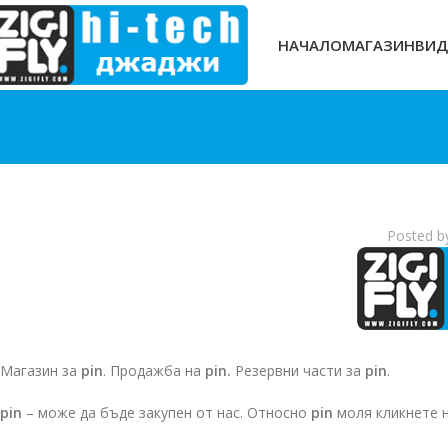
НАЧАЛО
МАГАЗИН
ВИД
Posted b
Магазин за
pin
. Продажба на
pin.
Резервни части за
pin
.
pin
– може да бъде закупен от нас. Относно
pin
моля кликнете 