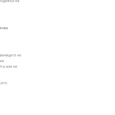
продажба на
ичен
твениците не
шки
йта или ни
като