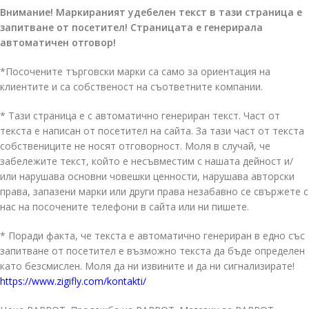
Внимание! Маркираният удебелен текст в тази страница е
запитване от посетител! Страницата е генерирала
автоматичен отговор!
*Посочените търговски марки са само за ориентация на
клиентите и са собственост на съответните компании.
* Тази страница е с автоматично генериран текст. Част от
текста е написан от посетител на сайта. За тази част от текста
собствениците не носят отговорност. Моля в случай, че
забележите текст, който е несъвместим с нашата дейност и/
или нарушава основни човешки ценности, нарушава авторски
права, запазени марки или други права незабавно се свържете с
нас на посочените телефони в сайта или ни пишете.
* Поради факта, че текста е автоматично генериран в едно със
запитване от посетител е възможно текста да бъде определен
като безсмислен. Моля да ни извините и да ни сигнализирате!
https://www.zigifly.com/kontakti/