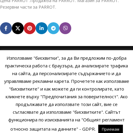
Цена PARROT .Продажба на PARROT. Магазин за PARROT.
Резервни части за PARROT.
Използваме "бисквитки", за да Ви предложим по-добра
НАЧАЛО
ОБЩИ УСЛОВИЯ
УСЛОВИЯ И ПРАВИЛА
практическа работа с браузъра, да анализирате трафика
на сайта, да персонализирате съдържанието и да
ПОЛИТИКА НА БИСКВИТКИТЕ
ПОЛИТИКА ЗА ПОВЕРИТЕЛНОСТ
управляваме рекламни карета. Прочетете как използваме
НАЧИНИ НА ПЛАЩАНЕ
ИЗПРАТЕТЕ ЗАПИТВАНЕ
"бисквитките" и как можете да ги контролирате, като
кликнете върху "Предпочитания за поверителност". Ако
продължавате да използвате този сайт, вие се
Copyright © 2014 - 2024 Zigifly.com — Developed by
We Work With
съгласявате да използваме "бисквитките". Сайтът
You
функционира по изискванията на "Общият регламент
относно защитата на данните" - GDPR.
Приемам