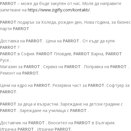
PARROT
– може да бъде закупен от нас. Моля да направите
запитване на
https://www.zigifly.com/kontakti/
.
PARROT
подарък за Коледа, рожден ден, Нова година, за бизнес
парти
PARROT
Доставка на
PARROT
. Цена на
PARROT
. От къде да купя
PARROT
?
PARROT
в София.
PARROT
Пловдив,
PARROT
Варна,
PARROT
Русе .
Магазин за
PARROT
. Сервиз на
PARROT
. Поправка на
PARROT
.
Ремонт на
PARROT
.
Цени на едро на
PARROT
. Резервна част за
PARROT
. Софтуер за
PARROT
.
PARROT
за деца и възрастни. Зареждане на детски градини с
PARROT
. Зареждане на училища с
PARROT
.
Доставчик на
PARROT
. Вносител на
PARROT
в България.
Играчка
PARROT
. Играчки
PARROT
.