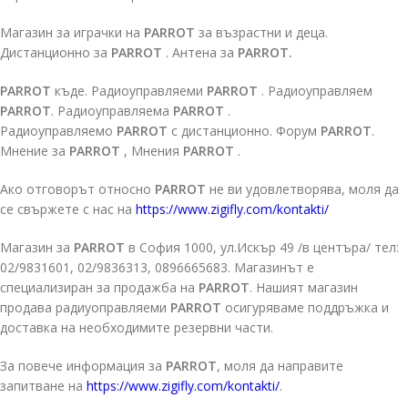
Магазин за играчки на
PARROT
за възрастни и деца.
Дистанционно за
PARROT
. Антена за
PARROT.
PARROT
къде. Радиоуправляеми
PARROT
. Радиоуправляем
PARROT
. Радиоуправляема
PARROT
.
Радиоуправляемо
PARROT
с дистанционно. Форум
PARROT
.
Мнение за
PARROT
, Мнения
PARROT
.
Ако отговорът относно
PARROT
не ви удовлетворява, моля да
се свържете с нас на
https://www.zigifly.com/kontakti/
Магазин за
PARROT
в София 1000, ул.Искър 49 /в центъра/ тел:
02/9831601, 02/9836313, 0896665683. Магазинът е
специализиран за продажба на
PARROT
. Нашият магазин
продава радиуоправляеми
PARROT
осигуряваме поддръжка и
доставка на необходимите резервни части.
За повече информация за
PARROT
, моля да направите
запитване на
https://www.zigifly.com/kontakti/
.