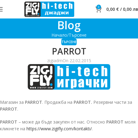
0
0,00
€
/
0,00
лв
Blog
Начало
Търсене
ТЪРСЕНЕ
PARROT
zigiadm
On 22.02.2015
Магазин за
PARROT
. Продажба на
PARROT.
Резервни части за
PARROT
.
PARROT
– може да бъде закупен от нас. Относно
PARROT
моля
кликнете на
https://www.zigifly.com/kontakti/
.