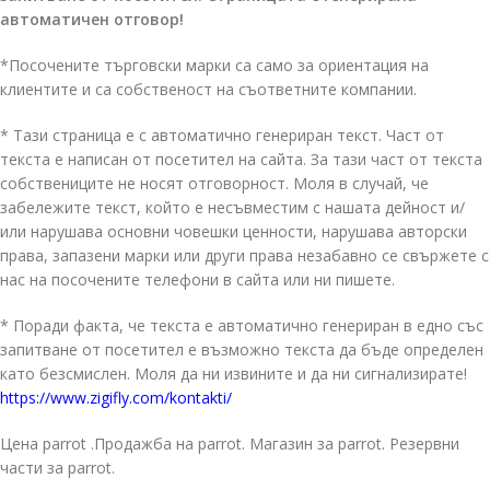
автоматичен отговор!
*Посочените търговски марки са само за ориентация на
клиентите и са собственост на съответните компании.
* Тази страница е с автоматично генериран текст. Част от
текста е написан от посетител на сайта. За тази част от текста
собствениците не носят отговорност. Моля в случай, че
забележите текст, който е несъвместим с нашата дейност и/
или нарушава основни човешки ценности, нарушава авторски
права, запазени марки или други права незабавно се свържете с
нас на посочените телефони в сайта или ни пишете.
* Поради факта, че текста е автоматично генериран в едно със
запитване от посетител е възможно текста да бъде определен
като безсмислен. Моля да ни извините и да ни сигнализирате!
https://www.zigifly.com/kontakti/
Цена parrot .Продажба на parrot. Магазин за parrot. Резервни
части за parrot.