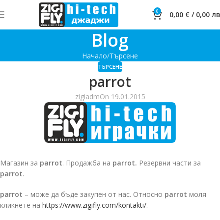
0
0,00
€
/
0,00
лв
Blog
Начало
Търсене
ТЪРСЕНЕ
parrot
zigiadm
On 19.01.2015
Магазин за
parrot
. Продажба на
parrot.
Резервни части за
parrot
.
parrot
– може да бъде закупен от нас. Относно
parrot
моля
кликнете на
https://www.zigifly.com/kontakti/
.