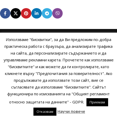
Използваме "бисквитки", за да Ви предложим по-добра
НАЧАЛО
ОБЩИ УСЛОВИЯ
УСЛОВИЯ И ПРАВИЛА
практическа работа с браузъра, да анализирате трафика
на сайта, да персонализирате съдържанието и да
ПОЛИТИКА НА БИСКВИТКИТЕ
ПОЛИТИКА ЗА ПОВЕРИТЕЛНОСТ
управляваме рекламни карета. Прочетете как използваме
НАЧИНИ НА ПЛАЩАНЕ
ИЗПРАТЕТЕ ЗАПИТВАНЕ
"бисквитките" и как можете да ги контролирате, като
кликнете върху "Предпочитания за поверителност". Ако
продължавате да използвате този сайт, вие се
Copyright © 2014 - 2024 Zigifly.com — Developed by
We Work With
съгласявате да използваме "бисквитките". Сайтът
You
функционира по изискванията на "Общият регламент
относно защитата на данните" - GDPR.
Приемам
0
Научи повече
Отказвам
родукти
Сайдбар
Заявки
Профил