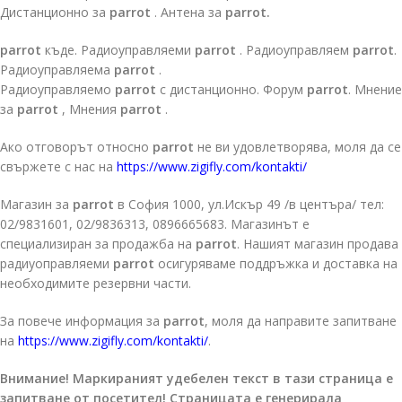
Дистанционно за
parrot
. Антена за
parrot.
parrot
къде. Радиоуправляеми
parrot
. Радиоуправляем
parrot
.
Радиоуправляема
parrot
.
Радиоуправляемо
parrot
с дистанционно. Форум
parrot
. Мнение
за
parrot
, Мнения
parrot
.
Ако отговорът относно
parrot
не ви удовлетворява, моля да се
свържете с нас на
https://www.zigifly.com/kontakti/
Магазин за
parrot
в София 1000, ул.Искър 49 /в центъра/ тел:
02/9831601, 02/9836313, 0896665683. Магазинът е
специализиран за продажба на
parrot
. Нашият магазин продава
радиуоправляеми
parrot
осигуряваме поддръжка и доставка на
необходимите резервни части.
За повече информация за
parrot
, моля да направите запитване
на
https://www.zigifly.com/kontakti/
.
Внимание! Маркираният удебелен текст в тази страница е
запитване от посетител! Страницата е генерирала