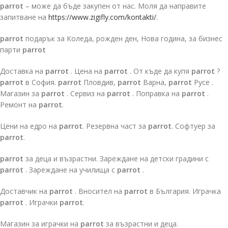
parrot
– може да бъде закупен от нас. Моля да направите
запитване на
https://www.zigifly.com/kontakti/
.
parrot
подарък за Коледа, рожден ден, Нова година, за бизнес
парти
parrot
Доставка на
parrot
. Цена на
parrot
. От къде да купя
parrot
?
parrot
в София.
parrot
Пловдив,
parrot
Варна,
parrot
Русе .
Магазин за
parrot
. Сервиз на
parrot
. Поправка на
parrot
.
Ремонт на
parrot
.
Цени на едро на
parrot
. Резервна част за
parrot
. Софтуер за
parrot
.
parrot
за деца и възрастни. Зареждане на детски градини с
parrot
. Зареждане на училища с
parrot
.
Доставчик на
parrot
. Вносител на
parrot
в България. Играчка
parrot
. Играчки
parrot
.
Магазин за играчки на
parrot
за възрастни и деца.