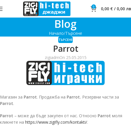
0
0,00
€
/
0,00
лв
Blog
Начало
Търсене
ТЪРСЕНЕ
Parrot
zigiadm
On 25.05.2015
Магазин за
Parrot
. Продажба на
Parrot.
Резервни части за
Parrot
.
Parrot
– може да бъде закупен от нас. Относно
Parrot
моля
кликнете на
https://www.zigifly.com/kontakti/
.