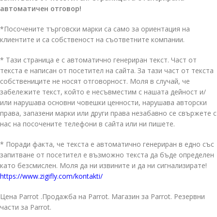
автоматичен отговор!
*Посочените търговски марки са само за ориентация на
клиентите и са собственост на съответните компании.
* Тази страница е с автоматично генериран текст. Част от
текста е написан от посетител на сайта. За тази част от текста
собствениците не носят отговорност. Моля в случай, че
забележите текст, който е несъвместим с нашата дейност и/
или нарушава основни човешки ценности, нарушава авторски
права, запазени марки или други права незабавно се свържете с
нас на посочените телефони в сайта или ни пишете.
* Поради факта, че текста е автоматично генериран в едно със
запитване от посетител е възможно текста да бъде определен
като безсмислен. Моля да ни извините и да ни сигнализирате!
https://www.zigifly.com/kontakti/
Цена Parrot .Продажба на Parrot. Магазин за Parrot. Резервни
части за Parrot.