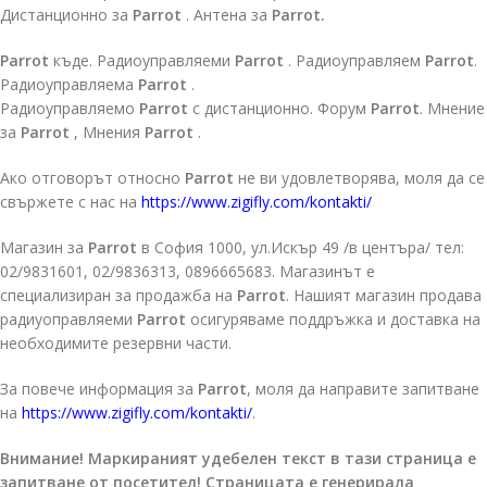
Дистанционно за
Parrot
. Антена за
Parrot.
Parrot
къде. Радиоуправляеми
Parrot
. Радиоуправляем
Parrot
.
Радиоуправляема
Parrot
.
Радиоуправляемо
Parrot
с дистанционно. Форум
Parrot
. Мнение
за
Parrot
, Мнения
Parrot
.
Ако отговорът относно
Parrot
не ви удовлетворява, моля да се
свържете с нас на
https://www.zigifly.com/kontakti/
Магазин за
Parrot
в София 1000, ул.Искър 49 /в центъра/ тел:
02/9831601, 02/9836313, 0896665683. Магазинът е
специализиран за продажба на
Parrot
. Нашият магазин продава
радиуоправляеми
Parrot
осигуряваме поддръжка и доставка на
необходимите резервни части.
За повече информация за
Parrot
, моля да направите запитване
на
https://www.zigifly.com/kontakti/
.
Внимание! Маркираният удебелен текст в тази страница е
запитване от посетител! Страницата е генерирала