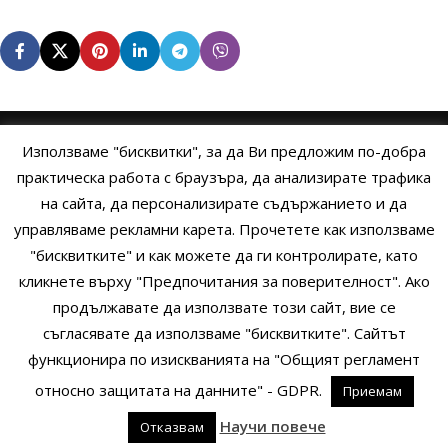
Използваме "бисквитки", за да Ви предложим по-добра
НАЧАЛО
ОБЩИ УСЛОВИЯ
УСЛОВИЯ И ПРАВИЛА
практическа работа с браузъра, да анализирате трафика
на сайта, да персонализирате съдържанието и да
ПОЛИТИКА НА БИСКВИТКИТЕ
ПОЛИТИКА ЗА ПОВЕРИТЕЛНОСТ
управляваме рекламни карета. Прочетете как използваме
НАЧИНИ НА ПЛАЩАНЕ
ИЗПРАТЕТЕ ЗАПИТВАНЕ
"бисквитките" и как можете да ги контролирате, като
кликнете върху "Предпочитания за поверителност". Ако
продължавате да използвате този сайт, вие се
Copyright © 2014 - 2024 Zigifly.com — Developed by
We Work With
съгласявате да използваме "бисквитките". Сайтът
You
функционира по изискванията на "Общият регламент
относно защитата на данните" - GDPR.
Приемам
0
Научи повече
Отказвам
родукти
Сайдбар
Заявки
Профил