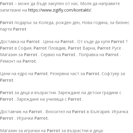
Parrot
– може да бъде закупен от нас. Моля да направите
запитване на
https://www.zigifly.com/kontakti/
.
Parrot
подарък за Коледа, рожден ден, Нова година, за бизнес
парти
Parrot
Доставка на
Parrot
. Цена на
Parrot
. От къде да купя
Parrot
?
Parrot
в София.
Parrot
Пловдив,
Parrot
Варна,
Parrot
Русе .
Магазин за
Parrot
. Сервиз на
Parrot
. Поправка на
Parrot
.
Ремонт на
Parrot
.
Цени на едро на
Parrot
. Резервна част за
Parrot
. Софтуер за
Parrot
.
Parrot
за деца и възрастни. Зареждане на детски градини с
Parrot
. Зареждане на училища с
Parrot
.
Доставчик на
Parrot
. Вносител на
Parrot
в България. Играчка
Parrot
. Играчки
Parrot
.
Магазин за играчки на
Parrot
за възрастни и деца.