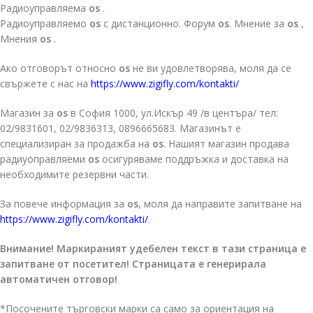
Радиоуправляема
os
.
Радиоуправляемо
os
с дистанционно. Форум
os
. Мнение за
os
,
Мнения
os
.
Ако отговорът относно
os
не ви удовлетворява, моля да се
свържете с нас на
https://www.zigifly.com/kontakti/
Магазин за
os
в София 1000, ул.Искър 49 /в центъра/ тел:
02/9831601, 02/9836313, 0896665683. Магазинът е
специализиран за продажба на
os
. Нашият магазин продава
радиуоправляеми
os
осигуряваме поддръжка и доставка на
необходимите резервни части.
За повече информация за
os
, моля да направите запитване на
https://www.zigifly.com/kontakti/
.
Внимание! Маркираният удебелен текст в тази страница е
запитване от посетител! Страницата е генерирала
автоматичен отговор!
*Посочените търговски марки са само за ориентация на