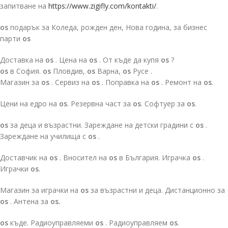
запитване на
https://www.zigifly.com/kontakti/
.
os
подарък за Коледа, рожден ден, Нова година, за бизнес
парти
os
Доставка на
os
. Цена на
os
. От къде да купя
os
?
os
в София.
os
Пловдив,
os
Варна,
os
Русе .
Магазин за
os
. Сервиз на
os
. Поправка на
os
. Ремонт на
os
.
Цени на едро на
os
. Резервна част за
os
. Софтуер за
os
.
os
за деца и възрастни. Зареждане на детски градини с
os
.
Зареждане на училища с
os
.
Доставчик на
os
. Вносител на
os
в България. Играчка
os
.
Играчки
os
.
Магазин за играчки на
os
за възрастни и деца. Дистанционно за
os
. Антена за
os.
os
къде. Радиоуправляеми
os
. Радиоуправляем
os
.