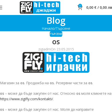
0
0,00
€
/
0,00
лв
Blog
Начало
Търсене
ТЪРСЕНЕ
os
zigiadm
On 23.05.2015
Магазин за
os
. Продажба на
os.
Резервни части за
os
.
os
– може да бъде закупен от нас. Относно
os
моля кликнете на
https://www.zigifly.com/kontakti/
.
os
– може да бъде закупен от нас. Моля да направите