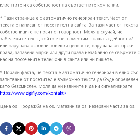
клиентите и са собственост на съответните компании.
* Тази страница е с автоматично генериран текст. Част от
текста е написан от посетител на сайта. За тази част от текста
собствениците не носят отговорност. Моля в случай, че
забележите текст, който е несъвместим с нашата дейност и/
или нарушава основни човешки ценности, нарушава авторски
права, запазени марки или други права незабавно се свържете с
нас на посочените телефони в сайта или ни пишете.
* Поради факта, че текста е автоматично генериран в едно със
запитване от посетител е възможно текста да бъде определен
като безсмислен. Моля да ни извините и да ни сигнализирате!
https://www.zigifly.com/kontakti/
Цена os .Продажба на os. Магазин за os. Резервни части за os.