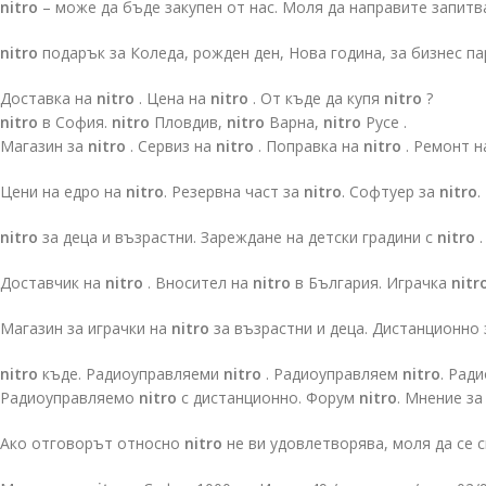
nitro
– може да бъде закупен от нас. Моля да направите запитв
nitro
подарък за Коледа, рожден ден, Нова година, за бизнес п
Доставка на
nitro
. Цена на
nitro
. От къде да купя
nitro
?
nitro
в София.
nitro
Пловдив,
nitro
Варна,
nitro
Русе .
Магазин за
nitro
. Сервиз на
nitro
. Поправка на
nitro
. Ремонт 
Цени на едро на
nitro
. Резервна част за
nitro
. Софтуер за
nitro
.
nitro
за деца и възрастни. Зареждане на детски градини с
nitro
.
Доставчик на
nitro
. Вносител на
nitro
в България. Играчка
nitr
Магазин за играчки на
nitro
за възрастни и деца. Дистанционно
nitro
къде. Радиоуправляеми
nitro
. Радиоуправляем
nitro
. Рад
Радиоуправляемо
nitro
с дистанционно. Форум
nitro
. Мнение з
Ако отговорът относно
nitro
не ви удовлетворява, моля да се 