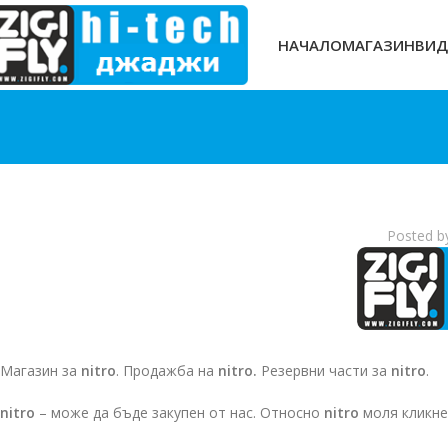
НАЧАЛО
МАГАЗИН
ВИД
Posted b
Магазин за
nitro
. Продажба на
nitro.
Резервни части за
nitro
.
nitro
– може да бъде закупен от нас. Относно
nitro
моля кликне