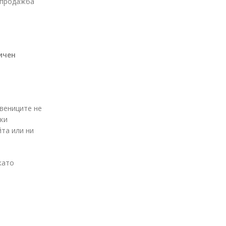
а продажба
ичен
твениците не
шки
йта или ни
като