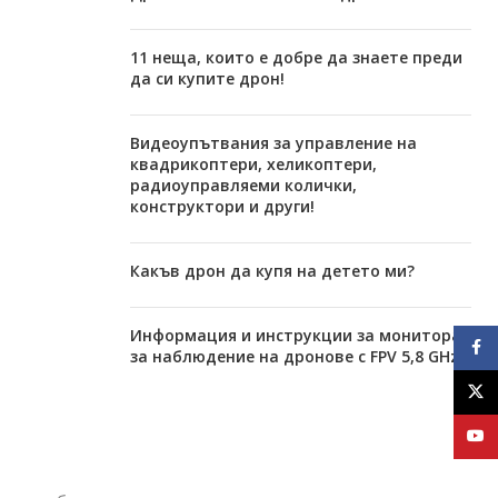
11 неща, които е добре да знаете преди
да си купите дрон!
Видеоупътвания за управление на
квадрикоптери, хеликоптери,
радиоуправляеми колички,
конструктори и други!
Какъв дрон да купя на детето ми?
Информация и инструкции за монитора
Face
за наблюдение на дронове с FPV 5,8 GHz
X
YouT