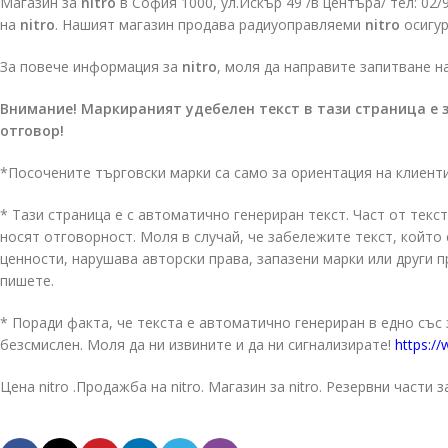
Магазин за
nitro
в София 1000, ул.Искър 49 /в центъра/ тел: 02
на
nitro
. Нашият магазин продава радиуоправляеми
nitro
осигур
За повече информация за
nitro
, моля да направите запитване н
Внимание! Маркираният удебелен текст в тази страница е 
отговор!
*Посочените търговски марки са само за ориентация на клиент
* Тази страница е с автоматично генериран текст. Част от текст
носят отговорност. Моля в случай, че забележите текст, койт
ценности, нарушава авторски права, запазени марки или други 
пишете.
* Поради факта, че текста е автоматично генериран в едно със
безсмислен. Моля да ни извините и да ни сигнализирате!
https://
Цена nitro .Продажба на nitro. Магазин за nitro. Резервни части за