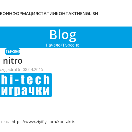
ЕОИНФОРМАЦИЯ
СТАТИИ
КОНТАКТИ
ENGLISH
Blog
Начало
Търсене
ТЪРСЕНЕ
nitro
y
zigiadm
On 08.04.2015
те на
https://www.zigifly.com/kontakti/
.