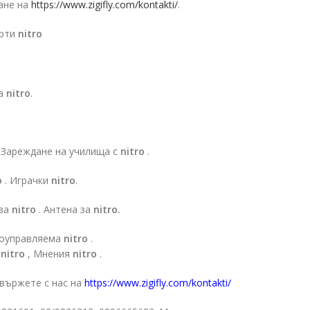
ане на
https://www.zigifly.com/kontakti/
.
арти
nitro
на
nitro
.
 Зареждане на училища с
nitro
.
o
. Играчки
nitro
.
 за
nitro
. Антена за
nitro.
иоуправляема
nitro
.
а
nitro
, Мнения
nitro
.
свържете с нас на
https://www.zigifly.com/kontakti/