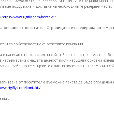
/9831601, 02/9836313, 0896665683. Магазинът е специализиран з
яваме поддръжка и доставка на необходимите резервни части.
а
https://www.zigifly.com/kontakti/
.
запитване от посетител! Страницата е генерирала автомат
ите и са собственост на съответните компании.
а е написан от посетител на сайта. За тази част от текста собс
о е несъвместим с нашата дейност и/или нарушава основни чове
права незабавно се свържете с нас на посочените телефони в са
 запитване от посетител е възможно текста да бъде определен 
www.zigifly.com/kontakti/
 nitro.