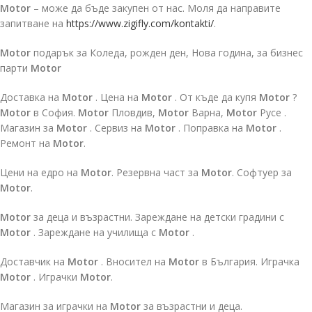
Motor
– може да бъде закупен от нас. Моля да направите
запитване на
https://www.zigifly.com/kontakti/
.
Motor
подарък за Коледа, рожден ден, Нова година, за бизнес
парти
Motor
Доставка на
Motor
. Цена на
Motor
. От къде да купя
Motor
?
Motor
в София.
Motor
Пловдив,
Motor
Варна,
Motor
Русе .
Магазин за
Motor
. Сервиз на
Motor
. Поправка на
Motor
.
Ремонт на
Motor
.
Цени на едро на
Motor
. Резервна част за
Motor
. Софтуер за
Motor
.
Motor
за деца и възрастни. Зареждане на детски градини с
Motor
. Зареждане на училища с
Motor
.
Доставчик на
Motor
. Вносител на
Motor
в България. Играчка
Motor
. Играчки
Motor
.
Магазин за играчки на
Motor
за възрастни и деца.