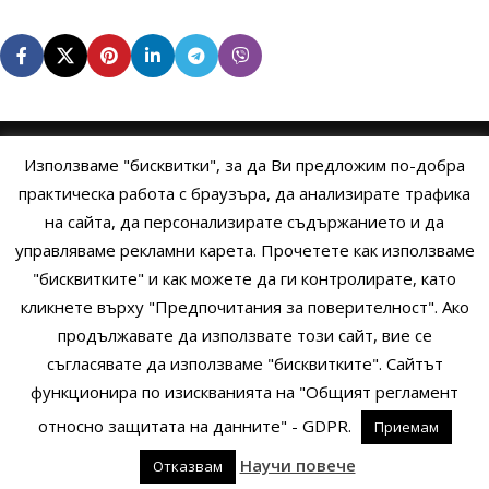
Използваме "бисквитки", за да Ви предложим по-добра
НАЧАЛО
ОБЩИ УСЛОВИЯ
УСЛОВИЯ И ПРАВИЛА
практическа работа с браузъра, да анализирате трафика
на сайта, да персонализирате съдържанието и да
ПОЛИТИКА НА БИСКВИТКИТЕ
ПОЛИТИКА ЗА ПОВЕРИТЕЛНОСТ
управляваме рекламни карета. Прочетете как използваме
НАЧИНИ НА ПЛАЩАНЕ
ИЗПРАТЕТЕ ЗАПИТВАНЕ
"бисквитките" и как можете да ги контролирате, като
кликнете върху "Предпочитания за поверителност". Ако
продължавате да използвате този сайт, вие се
Copyright © 2014 - 2024 Zigifly.com — Developed by
We Work With
съгласявате да използваме "бисквитките". Сайтът
You
функционира по изискванията на "Общият регламент
относно защитата на данните" - GDPR.
Приемам
0
Научи повече
Отказвам
родукти
Сайдбар
Заявки
Профил