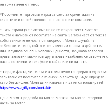
автоматичен отговор!
*Посочените търговски марки са само за ориентация на
клиентите и са собственост на съответните компании.
* Тази страница е с автоматично генериран текст. Част от
текста е написан от посетител на сайта. За тази част от текста
собствениците не носят отговорност. Моля в случай, че
забележите текст, който е несъвместим с нашата дейност и/
или нарушава основни човешки ценности, нарушава авторски
права, запазени марки или други права незабавно се свържете с
нас на посочените телефони в сайта или ни пишете.
* Поради факта, че текста е автоматично генериран в едно със
запитване от посетител е възможно текста да бъде определен
като безсмислен. Моля да ни извините и да ни сигнализирате!
https://www.zigifly.com/kontakti/
Цена Motor .Продажба на Motor. Магазин за Motor. Резервни
части за Motor.