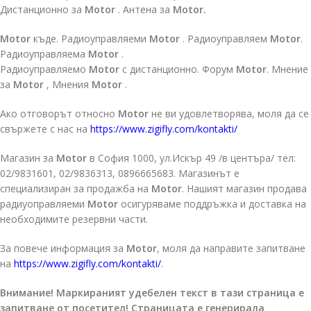
Дистанционно за
Motor
. Антена за
Motor.
Motor
къде. Радиоуправляеми
Motor
. Радиоуправляем
Motor
.
Радиоуправляема
Motor
.
Радиоуправляемо
Motor
с дистанционно. Форум
Motor
. Мнение
за
Motor
, Мнения
Motor
.
Ако отговорът относно
Motor
не ви удовлетворява, моля да се
свържете с нас на
https://www.zigifly.com/kontakti/
Магазин за
Motor
в София 1000, ул.Искър 49 /в центъра/ тел:
02/9831601, 02/9836313, 0896665683. Магазинът е
специализиран за продажба на
Motor
. Нашият магазин продава
радиуоправляеми
Motor
осигуряваме поддръжка и доставка на
необходимите резервни части.
За повече информация за
Motor
, моля да направите запитване
на
https://www.zigifly.com/kontakti/
.
Внимание! Маркираният удебелен текст в тази страница е
запитване от посетител! Страницата е генерирала