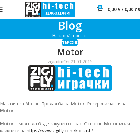
0
0,00
€
/
0,00
лв
Blog
Начало
Търсене
ТЪРСЕНЕ
Motor
zigiadm
On 21.01.2015
Магазин за
Motor
. Продажба на
Motor.
Резервни части за
Motor
.
Motor
– може да бъде закупен от нас. Относно
Motor
моля
кликнете на
https://www.zigifly.com/kontakti/
.