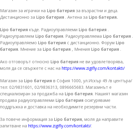
Магазин за играчки на
Lipo батерия
за възрастни и деца.
Дистанционно за
Lipo батерия
. Антена за
Lipo батерия.
Lipo батерия
къде. Радиоуправляеми
Lipo батерия
.
Радиоуправляем
Lipo батерия
. Радиоуправляема
Lipo батерия
.
Радиоуправляемо
Lipo батерия
с дистанционно. Форум
Lipo
батерия
. Мнение за
Lipo батерия
, Мнения
Lipo батерия
.
Ако отговорът относно
Lipo батерия
не ви удовлетворява,
моля да се свържете с нас на
https://www.zigifly.com/kontakti/
Магазин за
Lipo батерия
в София 1000, ул.Искър 49 /в центъра/
тел: 02/9831601, 02/9836313, 0896665683. Магазинът е
специализиран за продажба на
Lipo батерия
. Нашият магазин
продава радиуоправляеми
Lipo батерия
осигуряваме
поддръжка и доставка на необходимите резервни части.
За повече информация за
Lipo батерия
, моля да направите
запитване на
https://www.zigifly.com/kontakti/
.