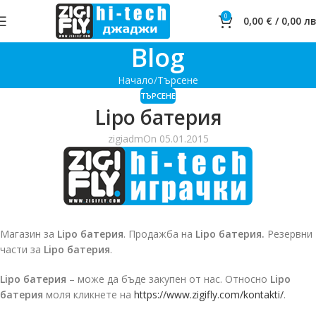
0
0,00
€
/
0,00
лв
Blog
Начало
Търсене
ТЪРСЕНЕ
Lipo батерия
zigiadm
On 05.01.2015
Магазин за
Lipo батерия
. Продажба на
Lipo батерия.
Резервни
части за
Lipo батерия
.
Lipo батерия
– може да бъде закупен от нас. Относно
Lipo
батерия
моля кликнете на
https://www.zigifly.com/kontakti/
.