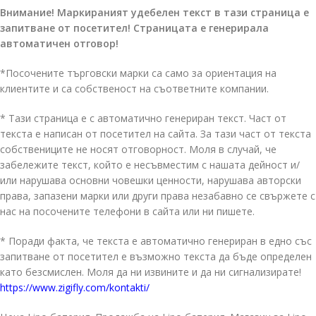
Внимание! Маркираният удебелен текст в тази страница е
запитване от посетител! Страницата е генерирала
автоматичен отговор!
*Посочените търговски марки са само за ориентация на
клиентите и са собственост на съответните компании.
* Тази страница е с автоматично генериран текст. Част от
текста е написан от посетител на сайта. За тази част от текста
собствениците не носят отговорност. Моля в случай, че
забележите текст, който е несъвместим с нашата дейност и/
или нарушава основни човешки ценности, нарушава авторски
права, запазени марки или други права незабавно се свържете с
нас на посочените телефони в сайта или ни пишете.
* Поради факта, че текста е автоматично генериран в едно със
запитване от посетител е възможно текста да бъде определен
като безсмислен. Моля да ни извините и да ни сигнализирате!
https://www.zigifly.com/kontakti/