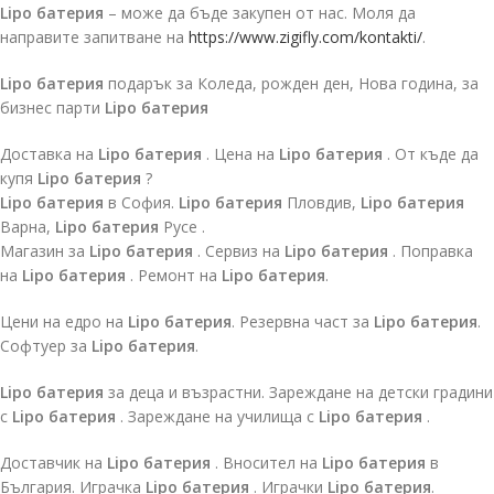
Lipo батерия
– може да бъде закупен от нас. Моля да
направите запитване на
https://www.zigifly.com/kontakti/
.
Lipo батерия
подарък за Коледа, рожден ден, Нова година, за
бизнес парти
Lipo батерия
Доставка на
Lipo батерия
. Цена на
Lipo батерия
. От къде да
купя
Lipo батерия
?
Lipo батерия
в София.
Lipo батерия
Пловдив,
Lipo батерия
Варна,
Lipo батерия
Русе .
Магазин за
Lipo батерия
. Сервиз на
Lipo батерия
. Поправка
на
Lipo батерия
. Ремонт на
Lipo батерия
.
Цени на едро на
Lipo батерия
. Резервна част за
Lipo батерия
.
Софтуер за
Lipo батерия
.
Lipo батерия
за деца и възрастни. Зареждане на детски градини
с
Lipo батерия
. Зареждане на училища с
Lipo батерия
.
Доставчик на
Lipo батерия
. Вносител на
Lipo батерия
в
България. Играчка
Lipo батерия
. Играчки
Lipo батерия
.