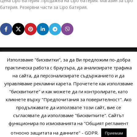
Цена Lipo батерия .Продажба на Lipo батерия. Магазин за Lipo
батерия. Резервни части за Lipo батерия.
Използваме "бисквитки", за да Ви предложим по-добра
НАЧАЛО
ОБЩИ УСЛОВИЯ
УСЛОВИЯ И ПРАВИЛА
практическа работа с браузъра, да анализирате трафика
на сайта, да персонализирате съдържанието и да
ПОЛИТИКА НА БИСКВИТКИТЕ
ПОЛИТИКА ЗА ПОВЕРИТЕЛНОСТ
управляваме рекламни карета. Прочетете как използваме
НАЧИНИ НА ПЛАЩАНЕ
ИЗПРАТЕТЕ ЗАПИТВАНЕ
"бисквитките" и как можете да ги контролирате, като
кликнете върху "Предпочитания за поверителност". Ако
продължавате да използвате този сайт, вие се
Copyright © 2014 - 2024 Zigifly.com — Developed by
We Work With
съгласявате да използваме "бисквитките". Сайтът
You
функционира по изискванията на "Общият регламент
относно защитата на данните" - GDPR.
Приемам