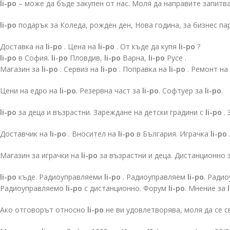
li-po
– може да бъде закупен от нас. Моля да направите запитв
li-po
подарък за Коледа, рожден ден, Нова година, за бизнес п
Доставка на
li-po
. Цена на
li-po
. От къде да купя
li-po
?
li-po
в София.
li-po
Пловдив,
li-po
Варна,
li-po
Русе .
Магазин за
li-po
. Сервиз на
li-po
. Поправка на
li-po
. Ремонт на
Цени на едро на
li-po
. Резервна част за
li-po
. Софтуер за
li-po
.
li-po
за деца и възрастни. Зареждане на детски градини с
li-po
. 
Доставчик на
li-po
. Вносител на
li-po
в България. Играчка
li-po
Магазин за играчки на
li-po
за възрастни и деца. Дистанционно 
li-po
къде. Радиоуправляеми
li-po
. Радиоуправляем
li-po
. Ради
Радиоуправляемо
li-po
с дистанционно. Форум
li-po
. Мнение за
Ако отговорът относно
li-po
не ви удовлетворява, моля да се с