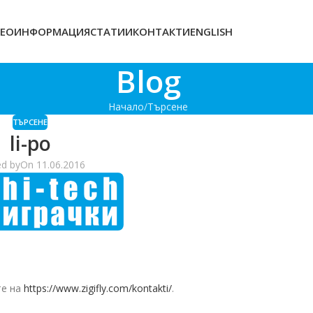
ЕОИНФОРМАЦИЯ
СТАТИИ
КОНТАКТИ
ENGLISH
Blog
Начало
Търсене
ТЪРСЕНЕ
li-po
ed by
On 11.06.2016
те на
https://www.zigifly.com/kontakti/
.