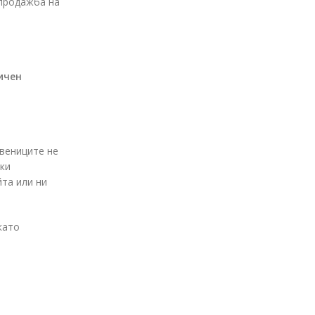
 продажба на
ичен
твениците не
шки
йта или ни
като