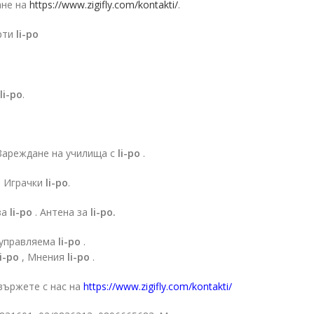
ане на
https://www.zigifly.com/kontakti/
.
арти
li-po
li-po
.
Зареждане на училища с
li-po
.
. Играчки
li-po
.
за
li-po
. Антена за
li-po.
оуправляема
li-po
.
li-po
, Мнения
li-po
.
вържете с нас на
https://www.zigifly.com/kontakti/