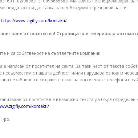
/9831601, 02/9836313, 0896665683. Магазинът е специализиран за
ме поддръжка и доставка на необходимите резервни части.
https://www.zigifly.com/kontakti/
.
запитване от посетител! Страницата е генерирала автомат
ите и са собственост на съответните компании.
а е написан от посетител на сайта. За тази част от текста собс
о е несъвместим с нашата дейност и/или нарушава основни чове
права незабавно се свържете с нас на посочените телефони в са
 запитване от посетител е възможно текста да бъде определен 
www.zigifly.com/kontakti/
li-po.