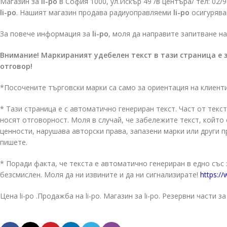
Магазин за
li-po
в София 1000, ул.Искър 49 /в центъра/ тел: 02
li-po
. Нашият магазин продава радиуоправляеми
li-po
осигурява
За повече информация за
li-po
, моля да направите запитване на
Внимание! Маркираният удебелен текст в тази страница е 
отговор!
*Посочените търговски марки са само за ориентация на клиент
* Тази страница е с автоматично генериран текст. Част от текст
носят отговорност. Моля в случай, че забележите текст, койт
ценности, нарушава авторски права, запазени марки или други 
пишете.
* Поради факта, че текста е автоматично генериран в едно със
безсмислен. Моля да ни извините и да ни сигнализирате!
https://
Цена li-po .Продажба на li-po. Магазин за li-po. Резервни части за 