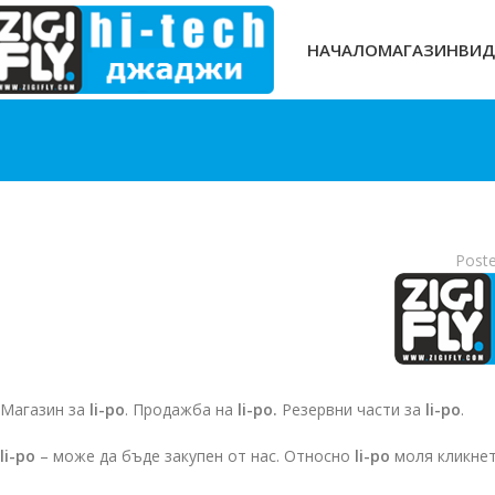
НАЧАЛО
МАГАЗИН
ВИД
Post
Магазин за
li-po
. Продажба на
li-po.
Резервни части за
li-po
.
li-po
– може да бъде закупен от нас. Относно
li-po
моля кликне