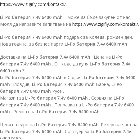
https://www.zigifly.com/kontakti/
.
Li-Po батерия 7.4v 6400 mAh
– може да бъде закупен от нас.
Моля да направите запитване на
https://www.zigifly.com/kontakti/
.
Li-Po батерия 7.4v 6400 mAh
подарък за Коледа, рожден ден,
Нова година, за бизнес парти
Li-Po батерия 7.4v 6400 mAh
Доставка на
Li-Po батерия 7.4v 6400 mAh
. Цена на
Li-Po
батерия 7.4v 6400 mAh
. От къде да купя
Li-Po батерия 7.4v
6400 mAh
?
Li-Po батерия 7.4v 6400 mAh
в София.
Li-Po батерия 7.4v 6400
mAh
Пловдив,
Li-Po батерия 7.4v 6400 mAh
Варна,
Li-Po
батерия 7.4v 6400 mAh
Русе .
Магазин за
Li-Po батерия 7.4v 6400 mAh
. Сервиз на
Li-Po
батерия 7.4v 6400 mAh
. Поправка на
Li-Po батерия 7.4v 6400
mAh
. Ремонт на
Li-Po батерия 7.4v 6400 mAh
.
Цени на едро на
Li-Po батерия 7.4v 6400 mAh
. Резервна част за
Li-Po батерия 7.4v 6400 mAh
. Софтуер за
Li-Po батерия 7.4v
6400 mAh
.