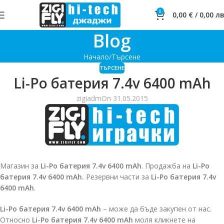
0
0,00
€
/
0,00
лв
Blog
Начало
Търсене
ТЪРСЕНЕ
Li-Po батерия 7.4v 6400 mAh
zigiadm
On 31.05.2015
Магазин за
Li-Po батерия 7.4v 6400 mAh
. Продажба на
Li-Po
батерия 7.4v 6400 mAh.
Резервни части за
Li-Po батерия 7.4v
6400 mAh
.
Li-Po батерия 7.4v 6400 mAh
– може да бъде закупен от нас.
Относно
Li-Po батерия 7.4v 6400 mAh
моля кликнете на