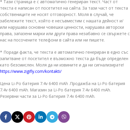
* Тази страница е с автоматично генериран текст. Част от
текста е написан от посетител на сайта. За тази част от текста
собствениците не носят отговорност. Моля в случай, че
забележите текст, който е несъвместим с нашата дейност и/
или нарушава основни човешки ценности, нарушава авторски
права, запазени марки или други права незабавно се свържете с
нас на посочените телефони в сайта или ни пишете.
* Поради факта, че текста е автоматично генериран в едно със
запитване от посетител е възможно текста да бъде определен
като безсмислен. Моля да ни извините и да ни сигнализирате!
https://www.zigifly.com/kontakti/
Цена Li-Po батерия 7.4v 6400 mAh .Продажба на Li-Po батерия
7.4v 6400 mAh. Магазин за Li-Po батерия 7.4v 6400 mAh.
Резервни части за Li-Po батерия 7.4v 6400 mAh.