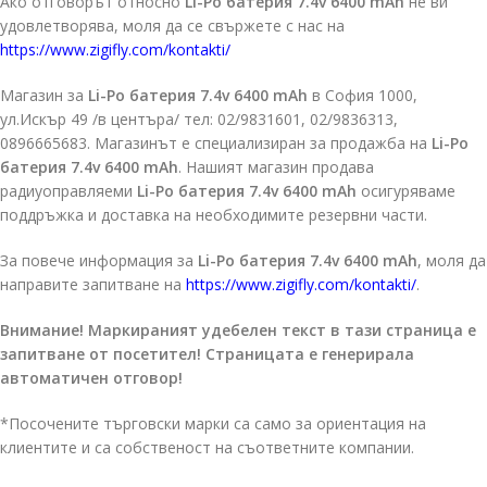
Ако отговорът относно
Li-Po батерия 7.4v 6400 mAh
не ви
удовлетворява, моля да се свържете с нас на
https://www.zigifly.com/kontakti/
Магазин за
Li-Po батерия 7.4v 6400 mAh
в София 1000,
ул.Искър 49 /в центъра/ тел: 02/9831601, 02/9836313,
0896665683. Магазинът е специализиран за продажба на
Li-Po
батерия 7.4v 6400 mAh
. Нашият магазин продава
радиуоправляеми
Li-Po батерия 7.4v 6400 mAh
осигуряваме
поддръжка и доставка на необходимите резервни части.
За повече информация за
Li-Po батерия 7.4v 6400 mAh
, моля да
направите запитване на
https://www.zigifly.com/kontakti/
.
Внимание! Маркираният удебелен текст в тази страница е
запитване от посетител! Страницата е генерирала
автоматичен отговор!
*Посочените търговски марки са само за ориентация на
клиентите и са собственост на съответните компании.