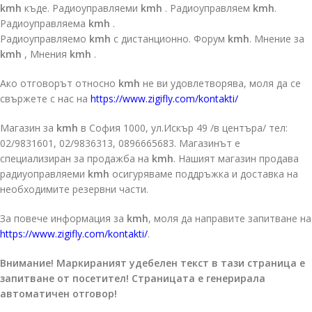
kmh
къде. Радиоуправляеми
kmh
. Радиоуправляем
kmh
.
Радиоуправляема
kmh
.
Радиоуправляемо
kmh
с дистанционно. Форум
kmh
. Мнение за
kmh
, Мнения
kmh
.
Ако отговорът относно
kmh
не ви удовлетворява, моля да се
свържете с нас на
https://www.zigifly.com/kontakti/
Магазин за
kmh
в София 1000, ул.Искър 49 /в центъра/ тел:
02/9831601, 02/9836313, 0896665683. Магазинът е
специализиран за продажба на
kmh
. Нашият магазин продава
радиуоправляеми
kmh
осигуряваме поддръжка и доставка на
необходимите резервни части.
За повече информация за
kmh
, моля да направите запитване на
https://www.zigifly.com/kontakti/
.
Внимание! Маркираният удебелен текст в тази страница е
запитване от посетител! Страницата е генерирала
автоматичен отговор!