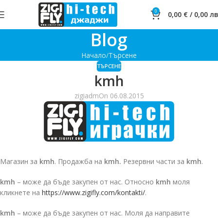
0
0,00
€
/
0,00
лв
Blog
Начало
Търсене
ТЪРСЕНЕ
kmh
zigiadm
On 06.08.2015
Магазин за
kmh
. Продажба на
kmh.
Резервни части за
kmh
.
kmh
– може да бъде закупен от нас. Относно
kmh
моля
кликнете на
https://www.zigifly.com/kontakti/
.
kmh
– може да бъде закупен от нас. Моля да направите