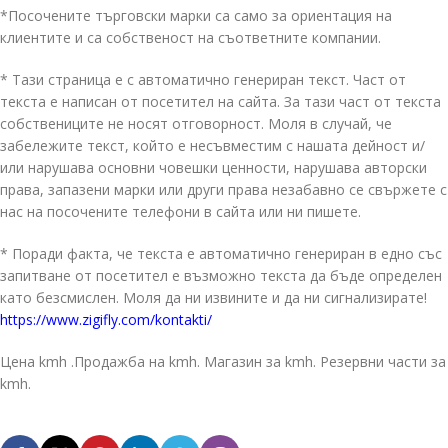
*Посочените търговски марки са само за ориентация на
клиентите и са собственост на съответните компании.
* Тази страница е с автоматично генериран текст. Част от
текста е написан от посетител на сайта. За тази част от текста
собствениците не носят отговорност. Моля в случай, че
забележите текст, който е несъвместим с нашата дейност и/
или нарушава основни човешки ценности, нарушава авторски
права, запазени марки или други права незабавно се свържете с
нас на посочените телефони в сайта или ни пишете.
* Поради факта, че текста е автоматично генериран в едно със
запитване от посетител е възможно текста да бъде определен
като безсмислен. Моля да ни извините и да ни сигнализирате!
https://www.zigifly.com/kontakti/
Цена kmh .Продажба на kmh. Магазин за kmh. Резервни части за
kmh.