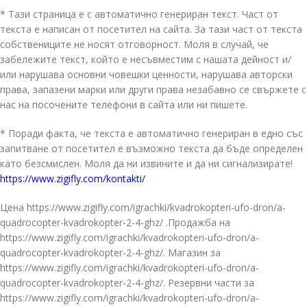
* Тази страница е с автоматично генериран текст. Част от
текста е написан от посетител на сайта. За тази част от текста
собствениците не носят отговорност. Моля в случай, че
забележите текст, който е несъвместим с нашата дейност и/
или нарушава основни човешки ценности, нарушава авторски
права, запазени марки или други права незабавно се свържете с
нас на посочените телефони в сайта или ни пишете.
* Поради факта, че текста е автоматично генериран в едно със
запитване от посетител е възможно текста да бъде определен
като безсмислен. Моля да ни извините и да ни сигнализирате!
https://www.zigifly.com/kontakti/
Цена https://www.zigifly.com/igrachki/kvadrokopteri-ufo-dron/a-
quadrocopter-kvadrokopter-2-4-ghz/ .Продажба на
https://www.zigifly.com/igrachki/kvadrokopteri-ufo-dron/a-
quadrocopter-kvadrokopter-2-4-ghz/. Магазин за
https://www.zigifly.com/igrachki/kvadrokopteri-ufo-dron/a-
quadrocopter-kvadrokopter-2-4-ghz/. Резервни части за
https://www.zigifly.com/igrachki/kvadrokopteri-ufo-dron/a-