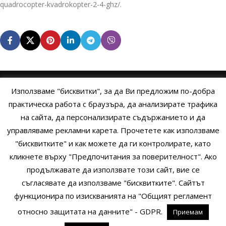
quadrocopter-kvadrokopter-2-4-ghz/.
Използваме "бисквитки", за да Ви предложим по-добра
НАЧАЛО
ОБЩИ УСЛОВИЯ
УСЛОВИЯ И ПРАВИЛА
практическа работа с браузъра, да анализирате трафика
на сайта, да персонализирате съдържанието и да
ПОЛИТИКА НА БИСКВИТКИТЕ
ПОЛИТИКА ЗА ПОВЕРИТЕЛНОСТ
управляваме рекламни карета. Прочетете как използваме
НАЧИНИ НА ПЛАЩАНЕ
ИЗПРАТЕТЕ ЗАПИТВАНЕ
"бисквитките" и как можете да ги контролирате, като
кликнете върху "Предпочитания за поверителност". Ако
продължавате да използвате този сайт, вие се
Copyright © 2014 - 2024 Zigifly.com — Developed by
We Work With
съгласявате да използваме "бисквитките". Сайтът
You
функционира по изискванията на "Общият регламент
относно защитата на данните" - GDPR.
Приемам
0