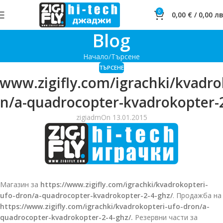
0
0,00
€
/
0,00
лв
Blog
Начало
Търсене
ТЪРСЕНЕ
/www.zigifly.com/igrachki/kvadro
on/a-quadrocopter-kvadrokopter-2
zigiadm
On 13.01.2015
Магазин за
https://www.zigifly.com/igrachki/kvadrokopteri-
ufo-dron/a-quadrocopter-kvadrokopter-2-4-ghz/
. Продажба на
https://www.zigifly.com/igrachki/kvadrokopteri-ufo-dron/a-
quadrocopter-kvadrokopter-2-4-ghz/.
Резервни части за