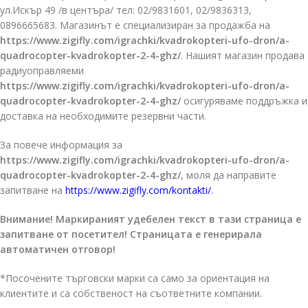
ул.Искър 49 /в центъра/ тел: 02/9831601, 02/9836313,
0896665683. Магазинът е специализиран за продажба на
https://www.zigifly.com/igrachki/kvadrokopteri-ufo-dron/a-
quadrocopter-kvadrokopter-2-4-ghz/
. Нашият магазин продава
радиуоправляеми
https://www.zigifly.com/igrachki/kvadrokopteri-ufo-dron/a-
quadrocopter-kvadrokopter-2-4-ghz/
осигуряваме поддръжка и
доставка на необходимите резервни части.
За повече информация за
https://www.zigifly.com/igrachki/kvadrokopteri-ufo-dron/a-
quadrocopter-kvadrokopter-2-4-ghz/
, моля да направите
запитване на
https://www.zigifly.com/kontakti/
.
Внимание! Маркираният удебелен текст в тази страница е
запитване от посетител! Страницата е генерирала
автоматичен отговор!
*Посочените търговски марки са само за ориентация на
клиентите и са собственост на съответните компании.