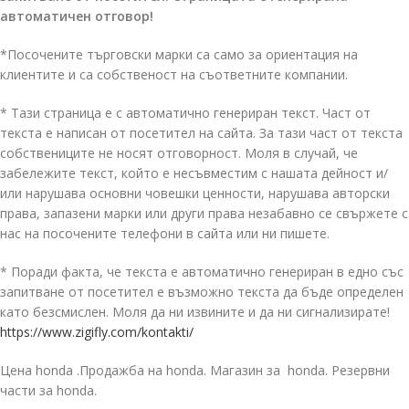
автоматичен отговор!
*Посочените търговски марки са само за ориентация на
клиентите и са собственост на съответните компании.
* Тази страница е с автоматично генериран текст. Част от
текста е написан от посетител на сайта. За тази част от текста
собствениците не носят отговорност. Моля в случай, че
забележите текст, който е несъвместим с нашата дейност и/
или нарушава основни човешки ценности, нарушава авторски
права, запазени марки или други права незабавно се свържете с
нас на посочените телефони в сайта или ни пишете.
* Поради факта, че текста е автоматично генериран в едно със
запитване от посетител е възможно текста да бъде определен
като безсмислен. Моля да ни извините и да ни сигнализирате!
https://www.zigifly.com/kontakti/
Цена honda .Продажба на honda. Магазин за honda. Резервни
части за honda.