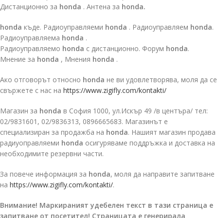
Дистанционно за
honda
. Антена за
honda.
honda
къде. Радиоуправляеми
honda
. Радиоуправляем
honda
.
Радиоуправляема
honda
.
Радиоуправляемо
honda
с дистанционно. Форум
honda
.
Мнение за
honda
, Мнения
honda
.
Ако отговорът относно
honda
не ви удовлетворява, моля да се
свържете с нас на
https://www.zigifly.com/kontakti/
Магазин за
honda
в София 1000, ул.Искър 49 /в центъра/ тел:
02/9831601, 02/9836313, 0896665683. Магазинът е
специализиран за продажба на
honda
. Нашият магазин продава
радиуоправляеми
honda
осигуряваме поддръжка и доставка на
необходимите резервни части.
За повече информация за
honda
, моля да направите запитване
на
https://www.zigifly.com/kontakti/
.
Внимание! Маркираният удебелен текст в тази страница е
запитване от посетител! Страницата е генерирала