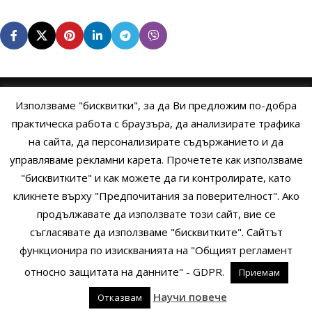
Използваме "бисквитки", за да Ви предложим по-добра
НАЧАЛО
ОБЩИ УСЛОВИЯ
УСЛОВИЯ И ПРАВИЛА
практическа работа с браузъра, да анализирате трафика
на сайта, да персонализирате съдържанието и да
ПОЛИТИКА НА БИСКВИТКИТЕ
ПОЛИТИКА ЗА ПОВЕРИТЕЛНОСТ
управляваме рекламни карета. Прочетете как използваме
НАЧИНИ НА ПЛАЩАНЕ
ИЗПРАТЕТЕ ЗАПИТВАНЕ
"бисквитките" и как можете да ги контролирате, като
кликнете върху "Предпочитания за поверителност". Ако
продължавате да използвате този сайт, вие се
Copyright © 2014 - 2024 Zigifly.com — Developed by
We Work With
съгласявате да използваме "бисквитките". Сайтът
You
функционира по изискванията на "Общият регламент
относно защитата на данните" - GDPR.
Приемам
0
Научи повече
Отказвам
родукти
Сайдбар
Заявки
Профил