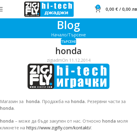
0
0,00
€
/
0,00
лв
Blog
Начало
Търсене
ТЪРСЕНЕ
honda
zigiadm
On 11.12.2014
Магазин за
honda
. Продажба на
honda.
Резервни части за
honda
.
honda
– може да бъде закупен от нас. Относно
honda
моля
кликнете на
https://www.zigifly.com/kontakti/
.