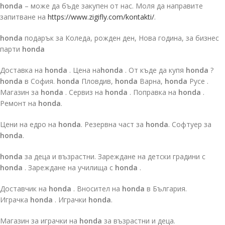
honda
– може да бъде закупен от нас. Моля да направите
запитване на
https://www.zigifly.com/kontakti/
.
honda
подарък за Коледа, рожден ден, Нова година, за бизнес
парти
honda
Доставка на
honda
. Цена на
honda
. От къде да купя
honda
?
honda
в София.
honda
Пловдив,
honda
Варна,
honda
Русе .
Магазин за
honda
. Сервиз на
honda
. Поправка на
honda
.
Ремонт на
honda
.
Цени на едро на
honda
. Резервна част за
honda
. Софтуер за
honda
.
honda
за деца и възрастни. Зареждане на детски градини с
honda
. Зареждане на училища с
honda
.
Доставчик на
honda
. Вносител на
honda
в България.
Играчка
honda
. Играчки
honda
.
Магазин за играчки на
honda
за възрастни и деца.