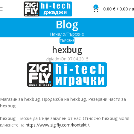
0
0,00
€
/
0,00
лв
Blog
Начало
Търсене
ТЪРСЕНЕ
hexbug
zigiadm
On 07.04.2015
Магазин за
hexbug
. Продажба на
hexbug.
Резервни части за
hexbug
.
hexbug
– може да бъде закупен от нас. Относно
hexbug
моля
кликнете на
https://www.zigifly.com/kontakti/
.