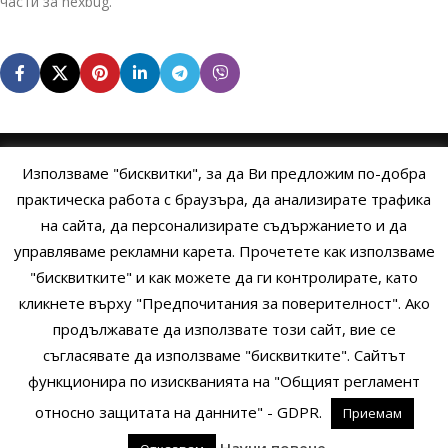
части за hexbug.
Използваме "бисквитки", за да Ви предложим по-добра
НАЧАЛО
ОБЩИ УСЛОВИЯ
УСЛОВИЯ И ПРАВИЛА
практическа работа с браузъра, да анализирате трафика
на сайта, да персонализирате съдържанието и да
ПОЛИТИКА НА БИСКВИТКИТЕ
ПОЛИТИКА ЗА ПОВЕРИТЕЛНОСТ
управляваме рекламни карета. Прочетете как използваме
НАЧИНИ НА ПЛАЩАНЕ
ИЗПРАТЕТЕ ЗАПИТВАНЕ
"бисквитките" и как можете да ги контролирате, като
кликнете върху "Предпочитания за поверителност". Ако
продължавате да използвате този сайт, вие се
Copyright © 2014 - 2024 Zigifly.com — Developed by
We Work With
съгласявате да използваме "бисквитките". Сайтът
You
функционира по изискванията на "Общият регламент
относно защитата на данните" - GDPR.
Приемам
0