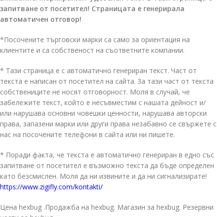
запитване от посетител! Страницата е генерирала
автоматичен отговор!
*Посочените търговски марки са само за ориентация на
клиентите и са собственост на съответните компании.
* Тази страница е с автоматично генериран текст. Част от
текста е написан от посетител на сайта. За тази част от текста
собствениците не носят отговорност. Моля в случай, че
забележите текст, който е несъвместим с нашата дейност и/
или нарушава основни човешки ценности, нарушава авторски
права, запазени марки или други права незабавно се свържете с
нас на посочените телефони в сайта или ни пишете.
* Поради факта, че текста е автоматично генериран в едно със
запитване от посетител е възможно текста да бъде определен
като безсмислен. Моля да ни извините и да ни сигнализирате!
https://www.zigifly.com/kontakti/
Цена hexbug .Продажба на hexbug. Магазин за hexbug. Резервни