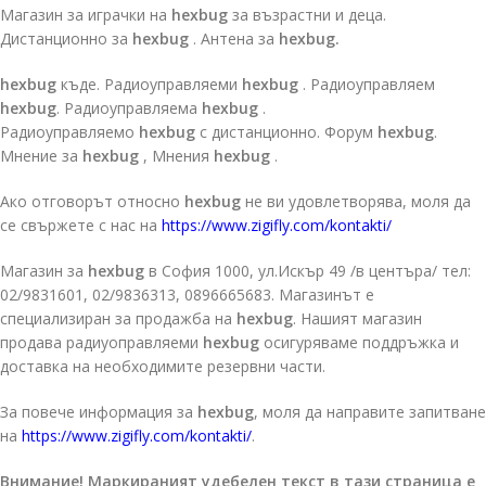
Магазин за играчки на
hexbug
за възрастни и деца.
Дистанционно за
hexbug
. Антена за
hexbug.
hexbug
къде. Радиоуправляеми
hexbug
. Радиоуправляем
hexbug
. Радиоуправляема
hexbug
.
Радиоуправляемо
hexbug
с дистанционно. Форум
hexbug
.
Мнение за
hexbug
, Мнения
hexbug
.
Ако отговорът относно
hexbug
не ви удовлетворява, моля да
се свържете с нас на
https://www.zigifly.com/kontakti/
Магазин за
hexbug
в София 1000, ул.Искър 49 /в центъра/ тел:
02/9831601, 02/9836313, 0896665683. Магазинът е
специализиран за продажба на
hexbug
. Нашият магазин
продава радиуоправляеми
hexbug
осигуряваме поддръжка и
доставка на необходимите резервни части.
За повече информация за
hexbug
, моля да направите запитване
на
https://www.zigifly.com/kontakti/
.
Внимание! Маркираният удебелен текст в тази страница е