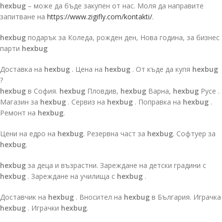
hexbug
– може да бъде закупен от нас. Моля да направите
запитване на
https://www.zigifly.com/kontakti/
.
hexbug
подарък за Коледа, рожден ден, Нова година, за бизнес
парти
hexbug
Доставка на
hexbug
. Цена на
hexbug
. От къде да купя
hexbug
?
hexbug
в София.
hexbug
Пловдив,
hexbug
Варна,
hexbug
Русе .
Магазин за
hexbug
. Сервиз на
hexbug
. Поправка на
hexbug
.
Ремонт на
hexbug
.
Цени на едро на
hexbug
. Резервна част за
hexbug
. Софтуер за
hexbug
.
hexbug
за деца и възрастни. Зареждане на детски градини с
hexbug
. Зареждане на училища с
hexbug
.
Доставчик на
hexbug
. Вносител на
hexbug
в България. Играчка
hexbug
. Играчки
hexbug
.