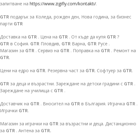
запитване на
https://www.zigifly.com/kontakti/
.
GTR
подарък за Коледа, рожден ден, Нова година, за бизнес
парти
GTR
Доставка на
GTR
. Цена на
GTR
. От къде да купя
GTR
?
GTR
в София.
GTR
Пловдив,
GTR
Варна,
GTR
Русе .
Магазин за
GTR
. Сервиз на
GTR
. Поправка на
GTR
. Ремонт на
GTR
.
Цени на едро на
GTR
. Резервна част за
GTR
. Софтуер за
GTR
.
GTR
за деца и възрастни. Зареждане на детски градини с
GTR
.
Зареждане на училища с
GTR
.
Доставчик на
GTR
. Вносител на
GTR
в България. Играчка
GTR
.
Играчки
GTR
.
Магазин за играчки на
GTR
за възрастни и деца. Дистанционно
за
GTR
. Антена за
GTR.