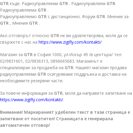
GTR
къде. Радиоуправляеми
GTR
. Радиоуправляем
GTR
.
Радиоуправляема
GTR
.
Радиоуправляемо
GTR
с дистанционно. Форум
GTR
. Мнение за
GTR
, Мнения
GTR
.
Ако отговорът относно
GTR
не ви удовлетворява, моля да се
свържете с нас на
https://www.zigifly.com/kontakti/
Магазин за
GTR
в София 1000, ул.Искър 49 /в центъра/ тел:
02/9831601, 02/9836313, 0896665683. Магазинът е
специализиран за продажба на
GTR
. Нашият магазин продава
радиуоправляеми
GTR
осигуряваме поддръжка и доставка на
необходимите резервни части.
За повече информация за
GTR
, моля да направите запитване на
https://www.zigifly.com/kontakti/
.
Внимание! Маркираният удебелен текст в тази страница е
запитване от посетител! Страницата е генерирала
автоматичен отговор!