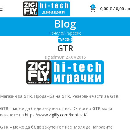
0
0,00
€
/
0,00
лв
Blog
Начало
Търсене
ТЪРСЕНЕ
GTR
zigiadm
On 27.04.2015
Магазин за
GTR
. Продажба на
GTR.
Резервни части за
GTR
.
GTR
– може да бъде закупен от нас. Относно
GTR
моля
кликнете на
https://www.zigifly.com/kontakti/
.
GTR
– може да бъде закупен от нас. Моля да направите