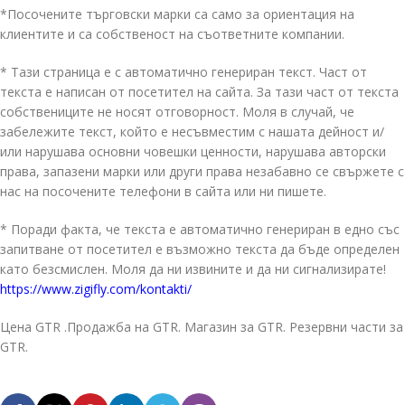
*Посочените търговски марки са само за ориентация на
клиентите и са собственост на съответните компании.
* Тази страница е с автоматично генериран текст. Част от
текста е написан от посетител на сайта. За тази част от текста
собствениците не носят отговорност. Моля в случай, че
забележите текст, който е несъвместим с нашата дейност и/
или нарушава основни човешки ценности, нарушава авторски
права, запазени марки или други права незабавно се свържете с
нас на посочените телефони в сайта или ни пишете.
* Поради факта, че текста е автоматично генериран в едно със
запитване от посетител е възможно текста да бъде определен
като безсмислен. Моля да ни извините и да ни сигнализирате!
https://www.zigifly.com/kontakti/
Цена GTR .Продажба на GTR. Магазин за GTR. Резервни части за
GTR.