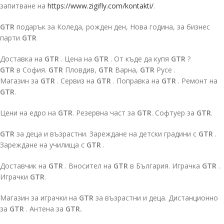
запитване на
https://www.zigifly.com/kontakti/
.
GTR
подарък за Коледа, рожден ден, Нова година, за бизнес
парти
GTR
Доставка на
GTR
. Цена на
GTR
. От къде да купя
GTR
?
GTR
в София.
GTR
Пловдив,
GTR
Варна,
GTR
Русе .
Магазин за
GTR
. Сервиз на
GTR
. Поправка на
GTR
. Ремонт на
GTR
.
Цени на едро на
GTR
. Резервна част за
GTR
. Софтуер за
GTR
.
GTR
за деца и възрастни. Зареждане на детски градини с
GTR
.
Зареждане на училища с
GTR
.
Доставчик на
GTR
. Вносител на
GTR
в България. Играчка
GTR
.
Играчки
GTR
.
Магазин за играчки на
GTR
за възрастни и деца. Дистанционно
за
GTR
. Антена за
GTR.