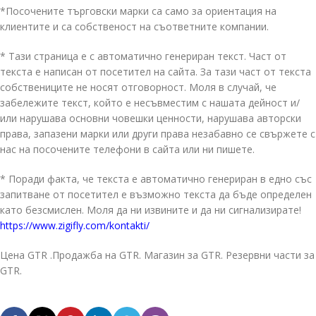
*Посочените търговски марки са само за ориентация на
клиентите и са собственост на съответните компании.
* Тази страница е с автоматично генериран текст. Част от
текста е написан от посетител на сайта. За тази част от текста
собствениците не носят отговорност. Моля в случай, че
забележите текст, който е несъвместим с нашата дейност и/
или нарушава основни човешки ценности, нарушава авторски
права, запазени марки или други права незабавно се свържете с
нас на посочените телефони в сайта или ни пишете.
* Поради факта, че текста е автоматично генериран в едно със
запитване от посетител е възможно текста да бъде определен
като безсмислен. Моля да ни извините и да ни сигнализирате!
https://www.zigifly.com/kontakti/
Цена GTR .Продажба на GTR. Магазин за GTR. Резервни части за
GTR.