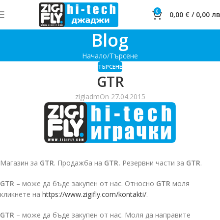
0
0,00
€
/
0,00
лв
Blog
Начало
Търсене
ТЪРСЕНЕ
GTR
zigiadm
On 27.04.2015
Магазин за
GTR
. Продажба на
GTR.
Резервни части за
GTR
.
GTR
– може да бъде закупен от нас. Относно
GTR
моля
кликнете на
https://www.zigifly.com/kontakti/
.
GTR
– може да бъде закупен от нас. Моля да направите