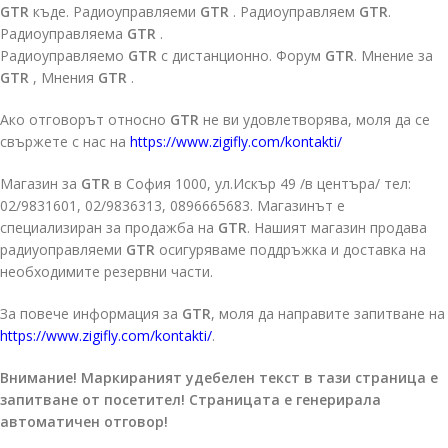
GTR
къде. Радиоуправляеми
GTR
. Радиоуправляем
GTR
.
Радиоуправляема
GTR
.
Радиоуправляемо
GTR
с дистанционно. Форум
GTR
. Мнение за
GTR
, Мнения
GTR
.
Ако отговорът относно
GTR
не ви удовлетворява, моля да се
свържете с нас на
https://www.zigifly.com/kontakti/
Магазин за
GTR
в София 1000, ул.Искър 49 /в центъра/ тел:
02/9831601, 02/9836313, 0896665683. Магазинът е
специализиран за продажба на
GTR
. Нашият магазин продава
радиуоправляеми
GTR
осигуряваме поддръжка и доставка на
необходимите резервни части.
За повече информация за
GTR
, моля да направите запитване на
https://www.zigifly.com/kontakti/
.
Внимание! Маркираният удебелен текст в тази страница е
запитване от посетител! Страницата е генерирала
автоматичен отговор!