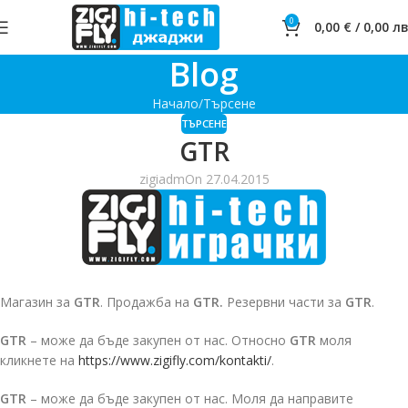
0
0,00
€
/
0,00
лв
Blog
Начало
Търсене
ТЪРСЕНЕ
GTR
zigiadm
On 27.04.2015
Магазин за
GTR
. Продажба на
GTR.
Резервни части за
GTR
.
GTR
– може да бъде закупен от нас. Относно
GTR
моля
кликнете на
https://www.zigifly.com/kontakti/
.
GTR
– може да бъде закупен от нас. Моля да направите