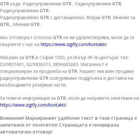
GTR
къде. Радиоуправляеми
GTR
. Радиоуправляем
GTR
.
Радиоуправляема
GTR
.
Радиоуправляемо
GTR
с дистанционно. Форум
GTR
. Мнение за
GTR
, Мнения
GTR
.
Ако отговорът относно
GTR
не ви удовлетворява, моля да се
свържете с нас на
https://www.zigifly.com/kontakti/
Магазин за
GTR
в София 1000, ул.Искър 49 /в центъра/ тел:
02/9831601, 02/9836313, 0896665683. Магазинът е
специализиран за продажба на
GTR
. Нашият магазин продава
радиуоправляеми
GTR
осигуряваме поддръжка и доставка на
необходимите резервни части.
За повече информация за
GTR
, моля да направите запитване на
https://www.zigifly.com/kontakti/
.
Внимание! Маркираният удебелен текст в тази страница е
запитване от посетител! Страницата е генерирала
автоматичен отговор!