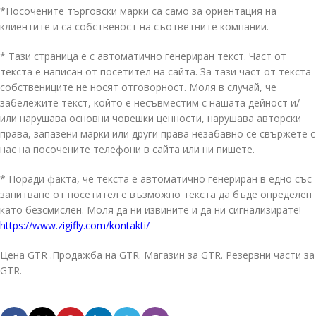
*Посочените търговски марки са само за ориентация на
клиентите и са собственост на съответните компании.
* Тази страница е с автоматично генериран текст. Част от
текста е написан от посетител на сайта. За тази част от текста
собствениците не носят отговорност. Моля в случай, че
забележите текст, който е несъвместим с нашата дейност и/
или нарушава основни човешки ценности, нарушава авторски
права, запазени марки или други права незабавно се свържете с
нас на посочените телефони в сайта или ни пишете.
* Поради факта, че текста е автоматично генериран в едно със
запитване от посетител е възможно текста да бъде определен
като безсмислен. Моля да ни извините и да ни сигнализирате!
https://www.zigifly.com/kontakti/
Цена GTR .Продажба на GTR. Магазин за GTR. Резервни части за
GTR.