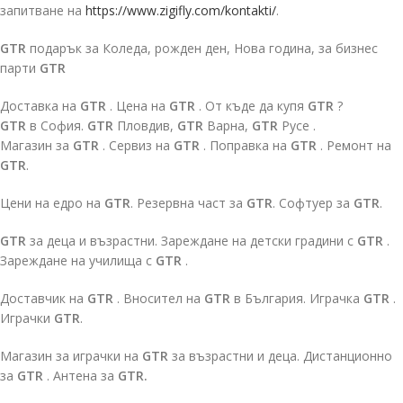
запитване на
https://www.zigifly.com/kontakti/
.
GTR
подарък за Коледа, рожден ден, Нова година, за бизнес
парти
GTR
Доставка на
GTR
. Цена на
GTR
. От къде да купя
GTR
?
GTR
в София.
GTR
Пловдив,
GTR
Варна,
GTR
Русе .
Магазин за
GTR
. Сервиз на
GTR
. Поправка на
GTR
. Ремонт на
GTR
.
Цени на едро на
GTR
. Резервна част за
GTR
. Софтуер за
GTR
.
GTR
за деца и възрастни. Зареждане на детски градини с
GTR
.
Зареждане на училища с
GTR
.
Доставчик на
GTR
. Вносител на
GTR
в България. Играчка
GTR
.
Играчки
GTR
.
Магазин за играчки на
GTR
за възрастни и деца. Дистанционно
за
GTR
. Антена за
GTR.