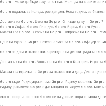
Go pro
– може да бъде закупен от нас. Моля да направите запи
Go pro
подарък за Коледа, рожден ден, Нова година, за бизнес
Доставка на
Go pro
. Цена на
Go pro
. От къде да купя
Go pro
?
Go pro
в София.
Go pro
Пловдив,
Go pro
Варна,
Go pro
Русе .
Магазин за
Go pro
. Сервиз на
Go pro
. Поправка на
Go pro
. Рем
Цени на едро на
Go pro
. Резервна част за
Go pro
. Софтуер за
Go
Go pro
за деца и възрастни. Зареждане на детски градини с
Go p
Доставчик на
Go pro
. Вносител на
Go pro
в България. Играчка
G
Магазин за играчки на
Go pro
за възрастни и деца. Дистанционн
Go pro
къде. Радиоуправляеми
Go pro
. Радиоуправляем
Go pro
Радиоуправляемо
Go pro
с дистанционно. Форум
Go pro
. Мнени
Ако отговорът относно
Go pro
не ви удовлетворява, моля да се