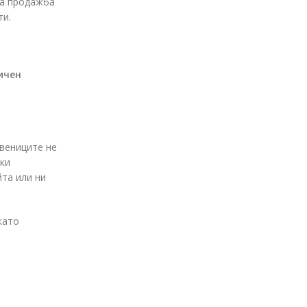
за продажба
ти.
ичен
твениците не
шки
йта или ни
като