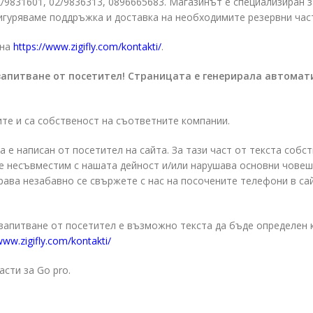
02/9831601, 02/9836313, 0896665683. Магазинът е специализиран 
гуряваме поддръжка и доставка на необходимите резервни час
 на
https://www.zigifly.com/kontakti/
.
запитване от посетител! Страницата е генерирала автомат
ите и са собственост на съответните компании.
а е написан от посетител на сайта. За тази част от текста собс
о е несъвместим с нашата дейност и/или нарушава основни чове
права незабавно се свържете с нас на посочените телефони в са
 запитване от посетител е възможно текста да бъде определен 
www.zigifly.com/kontakti/
асти за Go pro.