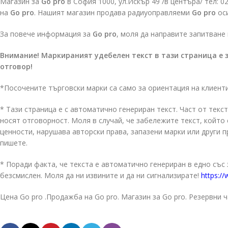
Магазин за
Go pro
в София 1000, ул.Искър 49 /в центъра/ тел: 
на
Go pro
. Нашият магазин продава радиуоправляеми
Go pro
оси
За повече информация за
Go pro
, моля да направите запитване
Внимание! Маркираният удебелен текст в тази страница е 
отговор!
*Посочените търговски марки са само за ориентация на клиент
* Тази страница е с автоматично генериран текст. Част от текст
носят отговорност. Моля в случай, че забележите текст, койт
ценности, нарушава авторски права, запазени марки или други 
пишете.
* Поради факта, че текста е автоматично генериран в едно със
безсмислен. Моля да ни извините и да ни сигнализирате!
https://
Цена Go pro .Продажба на Go pro. Магазин за Go pro. Резервни ч