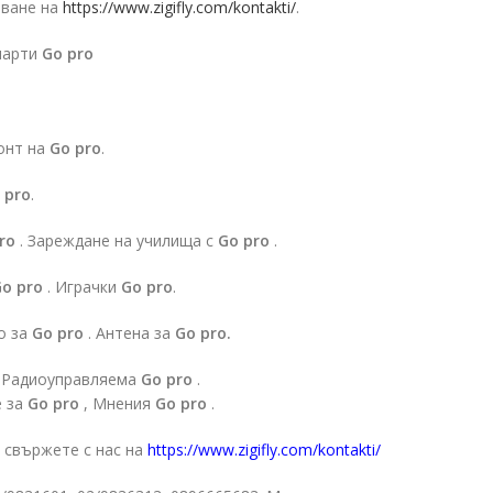
тване на
https://www.zigifly.com/kontakti/
.
 парти
Go pro
онт на
Go pro
.
 pro
.
ro
. Зареждане на училища с
Go pro
.
o pro
. Играчки
Go pro
.
о за
Go pro
. Антена за
Go pro.
. Радиоуправляема
Go pro
.
е за
Go pro
, Мнения
Go pro
.
 свържете с нас на
https://www.zigifly.com/kontakti/