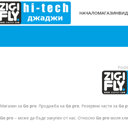
НАЧАЛО
МАГАЗИН
ВИД
Post
Магазин за
Go pro
. Продажба на
Go pro.
Резервни части за
Go p
Go pro
– може да бъде закупен от нас. Относно
Go pro
моля кли