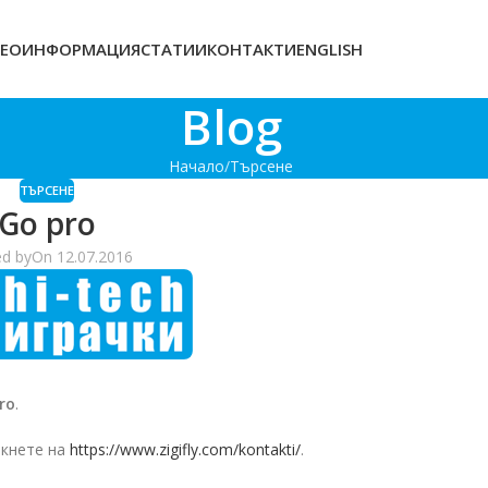
ЕОИНФОРМАЦИЯ
СТАТИИ
КОНТАКТИ
ENGLISH
Blog
Начало
Търсене
ТЪРСЕНЕ
Go pro
ed by
On 12.07.2016
ro
.
кнете на
https://www.zigifly.com/kontakti/
.