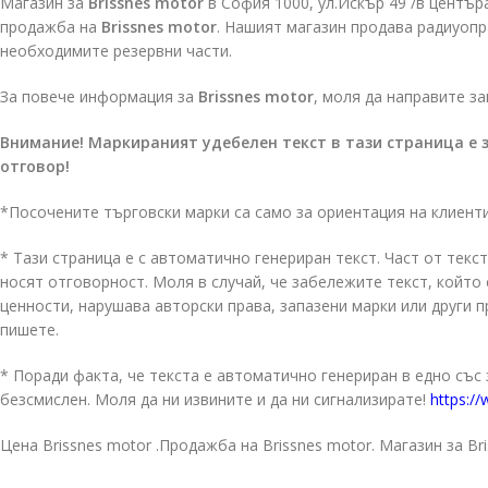
Магазин за
Brissnes motor
в София 1000, ул.Искър 49 /в центъра
продажба на
Brissnes motor
. Нашият магазин продава радиуоп
необходимите резервни части.
За повече информация за
Brissnes motor
, моля да направите з
Внимание! Маркираният удебелен текст в тази страница е 
отговор!
*Посочените търговски марки са само за ориентация на клиент
* Тази страница е с автоматично генериран текст. Част от текст
носят отговорност. Моля в случай, че забележите текст, койт
ценности, нарушава авторски права, запазени марки или други 
пишете.
* Поради факта, че текста е автоматично генериран в едно със
безсмислен. Моля да ни извините и да ни сигнализирате!
https://
Цена Brissnes motor .Продажба на Brissnes motor. Магазин за Bri