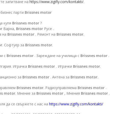
ите запитване на
https://www.zigifly.com/kontakti/
.
а бизнес парти
Brissnes motor
да купя
Brissnes motor
?
or
Варна,
Brissnes motor
Русе .
а на
Brissnes motor
. Ремонт на
Brissnes motor
.
or
. Софтуер за
Brissnes motor
.
ни с
Brissnes motor
. Зареждане на училища с
Brissnes motor
.
лгария. Играчка
Brissnes motor
. Играчки
Brissnes motor
.
танционно за
Brissnes motor
. Антена за
Brissnes motor.
правляем
Brissnes motor
. Радиоуправляема
Brissnes motor
.
es motor
. Мнение за
Brissnes motor
, Мнения
Brissnes motor
.
ля да се свържете с нас на
https://www.zigifly.com/kontakti/