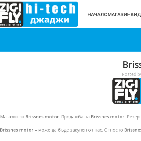
НАЧАЛО
МАГАЗИН
ВИД
Bris
Posted b
Магазин за
Brissnes motor
. Продажба на
Brissnes motor.
Резерв
Brissnes motor
– може да бъде закупен от нас. Относно
Brissne