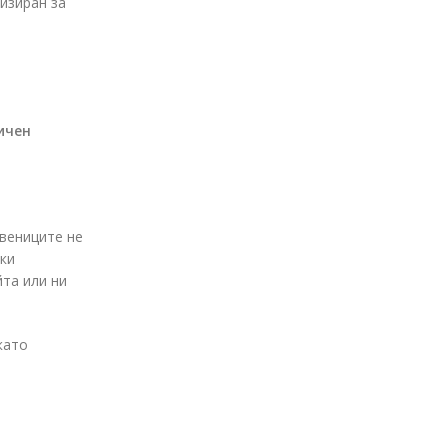
лизиран за
ичен
твениците не
шки
йта или ни
като