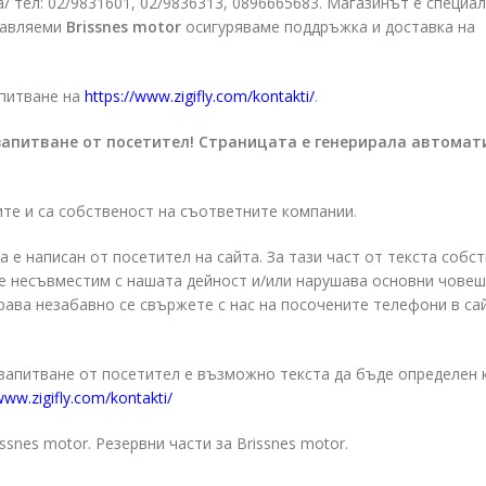
/ тел: 02/9831601, 02/9836313, 0896665683. Магазинът е специа
равляеми
Brissnes motor
осигуряваме поддръжка и доставка на
апитване на
https://www.zigifly.com/kontakti/
.
запитване от посетител! Страницата е генерирала автомат
ите и са собственост на съответните компании.
а е написан от посетител на сайта. За тази част от текста собс
о е несъвместим с нашата дейност и/или нарушава основни чове
права незабавно се свържете с нас на посочените телефони в са
 запитване от посетител е възможно текста да бъде определен 
www.zigifly.com/kontakti/
ssnes motor. Резервни части за Brissnes motor.