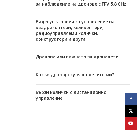
за наблюдение на дронове с FPV 5,8 GHz
Видеоупътвания за управление на
квадрикоптери, хеликоптери,
радиоуправляеми колички,
конструктори и други!
Дронове или важното за дроновете
Какъв дрон да купя на детето ми?
Бързи колички с дистанционно
управление
Face
X
YouT