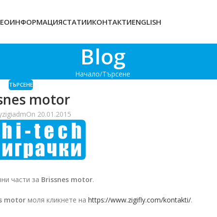
ЕОИНФОРМАЦИЯ
СТАТИИ
КОНТАКТИ
ENGLISH
Blog
Начало
Търсене
ТЪРСЕНЕ
snes motor
y
zigiadm
On 20.01.2015
ни части за
Brissnes motor
.
s motor
моля кликнете на
https://www.zigifly.com/kontakti/
.