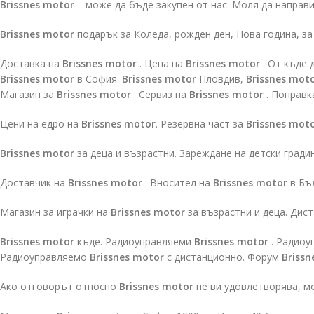
Brissnes motor
– може да бъде закупен от нас. Моля да направ
Brissnes motor
подарък за Коледа, рожден ден, Нова година, з
Доставка на
Brissnes motor
. Цена на
Brissnes motor
. От къде 
Brissnes motor
в София.
Brissnes motor
Пловдив,
Brissnes mot
Магазин за
Brissnes motor
. Сервиз на
Brissnes motor
. Поправк
Цени на едро на
Brissnes motor
. Резервна част за
Brissnes mot
Brissnes motor
за деца и възрастни. Зареждане на детски гради
Доставчик на
Brissnes motor
. Вносител на
Brissnes motor
в Бъ
Магазин за играчки на
Brissnes motor
за възрастни и деца. Дис
Brissnes motor
къде. Радиоуправляеми
Brissnes motor
. Радиоу
Радиоуправляемо
Brissnes motor
с дистанционно. Форум
Brissn
Ако отговорът относно
Brissnes motor
не ви удовлетворява, мо