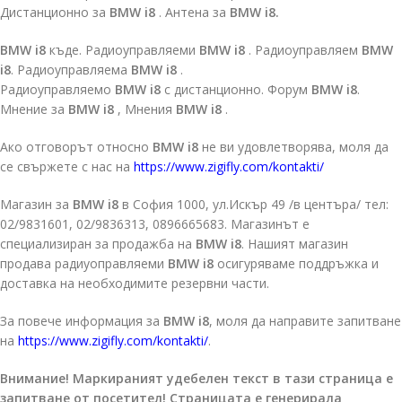
Дистанционно за
BMW i8
. Антена за
BMW i8.
BMW i8
къде. Радиоуправляеми
BMW i8
. Радиоуправляем
BMW
i8
. Радиоуправляема
BMW i8
.
Радиоуправляемо
BMW i8
с дистанционно. Форум
BMW i8
.
Мнение за
BMW i8
, Мнения
BMW i8
.
Ако отговорът относно
BMW i8
не ви удовлетворява, моля да
се свържете с нас на
https://www.zigifly.com/kontakti/
Магазин за
BMW i8
в София 1000, ул.Искър 49 /в центъра/ тел:
02/9831601, 02/9836313, 0896665683. Магазинът е
специализиран за продажба на
BMW i8
. Нашият магазин
продава радиуоправляеми
BMW i8
осигуряваме поддръжка и
доставка на необходимите резервни части.
За повече информация за
BMW i8
, моля да направите запитване
на
https://www.zigifly.com/kontakti/
.
Внимание! Маркираният удебелен текст в тази страница е
запитване от посетител! Страницата е генерирала