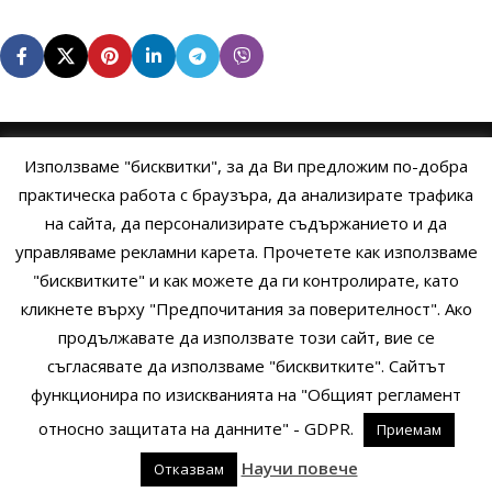
Използваме "бисквитки", за да Ви предложим по-добра
НАЧАЛО
ОБЩИ УСЛОВИЯ
УСЛОВИЯ И ПРАВИЛА
практическа работа с браузъра, да анализирате трафика
на сайта, да персонализирате съдържанието и да
ПОЛИТИКА НА БИСКВИТКИТЕ
ПОЛИТИКА ЗА ПОВЕРИТЕЛНОСТ
управляваме рекламни карета. Прочетете как използваме
НАЧИНИ НА ПЛАЩАНЕ
ИЗПРАТЕТЕ ЗАПИТВАНЕ
"бисквитките" и как можете да ги контролирате, като
кликнете върху "Предпочитания за поверителност". Ако
продължавате да използвате този сайт, вие се
Copyright © 2014 - 2024 Zigifly.com — Developed by
We Work With
съгласявате да използваме "бисквитките". Сайтът
You
функционира по изискванията на "Общият регламент
относно защитата на данните" - GDPR.
Приемам
0
Научи повече
Отказвам
родукти
Сайдбар
Заявки
Профил