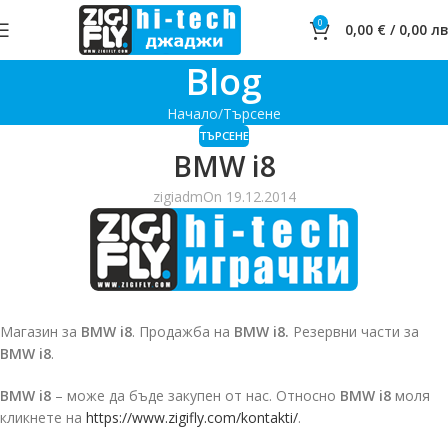
0
0,00
€
/
0,00
лв
Blog
Начало
Търсене
ТЪРСЕНЕ
BMW i8
zigiadm
On 19.12.2014
Магазин за
BMW i8
. Продажба на
BMW i8.
Резервни части за
BMW i8
.
BMW i8
– може да бъде закупен от нас. Относно
BMW i8
моля
кликнете на
https://www.zigifly.com/kontakti/
.