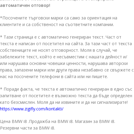
автоматичен отговор!
*Посочените търговски марки са само за ориентация на
клиентите и са собственост на съответните компании.
* Тази страница е с автоматично генериран текст. Част от
текста е написан от посетител на сайта. За тази част от текста
собствениците не носят отговорност. Моля в случай, че
забележите текст, който е несъвместим с нашата дейност и/
или нарушава основни човешки ценности, нарушава авторски
права, запазени марки или други права незабавно се свържете с
нас на посочените телефони в сайта или ни пишете.
* Поради факта, че текста е автоматично генериран в едно със
запитване от посетител е възможно текста да бъде определен
като безсмислен. Моля да ни извините и да ни сигнализирате!
https://www.zigifly.com/kontakti/
Цена BMW i8 .Продажба на BMW i8. Магазин за BMW i8.
Резервни части за BMW i8.