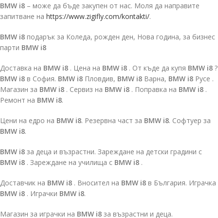
BMW i8
– може да бъде закупен от нас. Моля да направите
запитване на
https://www.zigifly.com/kontakti/
.
BMW i8
подарък за Коледа, рожден ден, Нова година, за бизнес
парти
BMW i8
Доставка на
BMW i8
. Цена на
BMW i8
. От къде да купя
BMW i8
?
BMW i8
в София.
BMW i8
Пловдив,
BMW i8
Варна,
BMW i8
Русе .
Магазин за
BMW i8
. Сервиз на
BMW i8
. Поправка на
BMW i8
.
Ремонт на
BMW i8
.
Цени на едро на
BMW i8
. Резервна част за
BMW i8
. Софтуер за
BMW i8
.
BMW i8
за деца и възрастни. Зареждане на детски градини с
BMW i8
. Зареждане на училища с
BMW i8
.
Доставчик на
BMW i8
. Вносител на
BMW i8
в България. Играчка
BMW i8
. Играчки
BMW i8
.
Магазин за играчки на
BMW i8
за възрастни и деца.