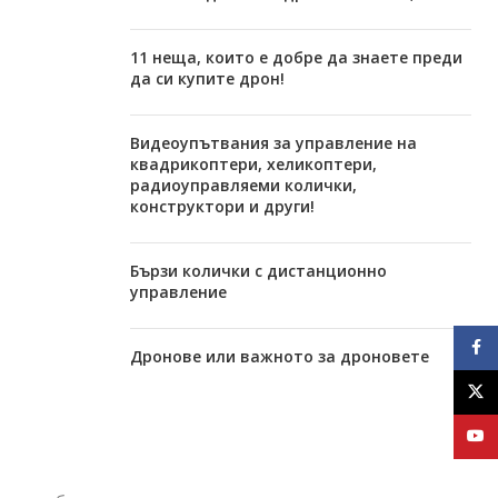
11 неща, които е добре да знаете преди
да си купите дрон!
Видеоупътвания за управление на
квадрикоптери, хеликоптери,
радиоуправляеми колички,
конструктори и други!
Бързи колички с дистанционно
управление
Face
Дронове или важното за дроновете
X
YouT