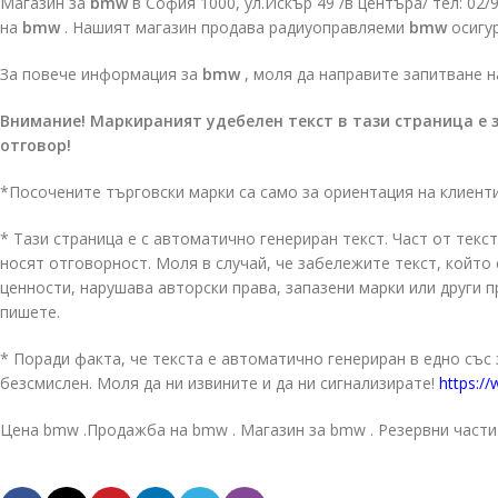
Магазин за
bmw
в София 1000, ул.Искър 49 /в центъра/ тел: 02
на
bmw
. Нашият магазин продава радиуоправляеми
bmw
осигу
За повече информация за
bmw
, моля да направите запитване н
Внимание! Маркираният удебелен текст в тази страница е 
отговор!
*Посочените търговски марки са само за ориентация на клиент
* Тази страница е с автоматично генериран текст. Част от текст
носят отговорност. Моля в случай, че забележите текст, койт
ценности, нарушава авторски права, запазени марки или други 
пишете.
* Поради факта, че текста е автоматично генериран в едно със
безсмислен. Моля да ни извините и да ни сигнализирате!
https://
Цена bmw .Продажба на bmw . Магазин за bmw . Резервни части