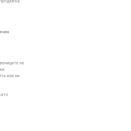
а продажба
ичен
твениците не
шки
йта или ни
като