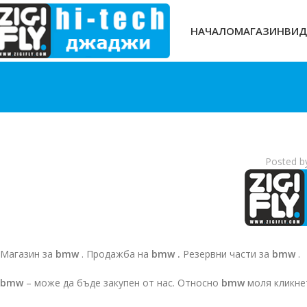
НАЧАЛО
МАГАЗИН
ВИД
Posted b
Магазин за
bmw
. Продажба на
bmw .
Резервни части за
bmw
.
bmw
– може да бъде закупен от нас. Относно
bmw
моля кликне