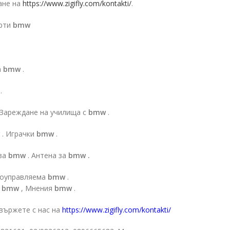
ане на
https://www.zigifly.com/kontakti/
.
арти
bmw
а
bmw
.
w
.
 Зареждане на училища с
bmw
.
w
. Играчки
bmw
.
 за
bmw
. Антена за
bmw .
иоуправляема
bmw
.
а
bmw
, Мнения
bmw
.
свържете с нас на
https://www.zigifly.com/kontakti/