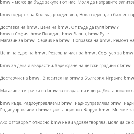
bmw
– може да бъде закупен от нас. Моля да направите запитв
bmw
подарък за Коледа, рожден ден, Нова година, за бизнес п
Доставка на
bmw
. Цена на
bmw
. От къде да купя
bmw
?
bmw
в София.
bmw
Пловдив,
bmw
Варна,
bmw
Русе .
Магазин за
bmw
. Сервиз на
bmw
. Поправка на
bmw
. Ремонт н
Цени на едро на
bmw
. Резервна част за
bmw
. Софтуер за
bm
bmw
за деца и възрастни. Зареждане на детски градини с
bmw
.
Доставчик на
bmw
. Вносител на
bmw
в България. Играчка
bm
Магазин за играчки на
bmw
за възрастни и деца. Дистанционно
bmw
къде. Радиоуправляеми
bmw
. Радиоуправляем
bmw
. Рад
Радиоуправляемо
bmw
с дистанционно. Форум
bmw
. Мнение з
Ако отговорът относно
bmw
не ви удовлетворява, моля да се 