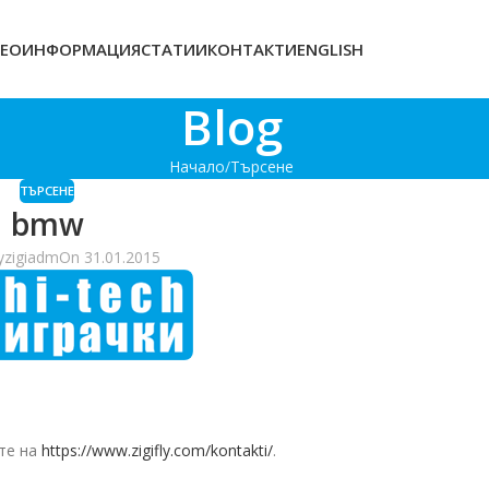
ЕОИНФОРМАЦИЯ
СТАТИИ
КОНТАКТИ
ENGLISH
Blog
Начало
Търсене
ТЪРСЕНЕ
bmw
y
zigiadm
On 31.01.2015
те на
https://www.zigifly.com/kontakti/
.