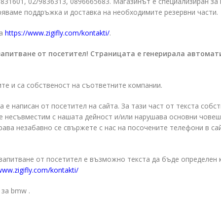
/9831601, 02/9836313, 0896665683. Магазинът е специализиран з
ряваме поддръжка и доставка на необходимите резервни части.
а
https://www.zigifly.com/kontakti/
.
запитване от посетител! Страницата е генерирала автомат
ите и са собственост на съответните компании.
а е написан от посетител на сайта. За тази част от текста собс
о е несъвместим с нашата дейност и/или нарушава основни чове
права незабавно се свържете с нас на посочените телефони в са
 запитване от посетител е възможно текста да бъде определен 
www.zigifly.com/kontakti/
 за bmw .