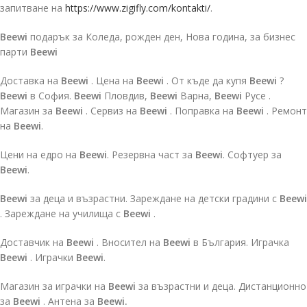
запитване на
https://www.zigifly.com/kontakti/
.
Beewi
подарък за Коледа, рожден ден, Нова година, за бизнес
парти
Beewi
Доставка на
Beewi
. Цена на
Beewi
. От къде да купя
Beewi
?
Beewi
в София.
Beewi
Пловдив,
Beewi
Варна,
Beewi
Русе .
Магазин за
Beewi
. Сервиз на
Beewi
. Поправка на
Beewi
. Ремонт
на
Beewi
.
Цени на едро на
Beewi
. Резервна част за
Beewi
. Софтуер за
Beewi
.
Beewi
за деца и възрастни. Зареждане на детски градини с
Beewi
. Зареждане на училища с
Beewi
.
Доставчик на
Beewi
. Вносител на
Beewi
в България. Играчка
Beewi
. Играчки
Beewi
.
Магазин за играчки на
Beewi
за възрастни и деца. Дистанционно
за
Beewi
. Антена за
Beewi.