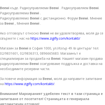
Beewi
къде. Радиоуправляеми
Beewi
. Радиоуправляем
Beewi
.
Радиоуправляема
Beewi
.
Радиоуправляемо
Beewi
с дистанционно. Форум
Beewi
. Мнение
за
Beewi
, Мнения
Beewi
.
Ако отговорът относно
Beewi
не ви удовлетворява, моля да се
свържете с нас на
https://www.zigifly.com/kontakti/
Магазин за
Beewi
в София 1000, ул.Искър 49 /в центъра/ тел:
02/9831601, 02/9836313, 0896665683. Магазинът е
специализиран за продажба на
Beewi
. Нашият магазин продава
радиуоправляеми
Beewi
осигуряваме поддръжка и доставка на
необходимите резервни части.
За повече информация за
Beewi
, моля да направите запитване
на
https://www.zigifly.com/kontakti/
.
Внимание! Маркираният удебелен текст в тази страница е
запитване от посетител! Страницата е генерирала
автоматичен отговор!