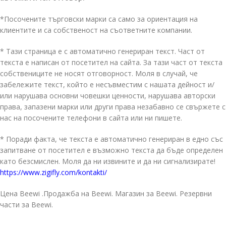
*Посочените търговски марки са само за ориентация на
клиентите и са собственост на съответните компании.
* Тази страница е с автоматично генериран текст. Част от
текста е написан от посетител на сайта. За тази част от текста
собствениците не носят отговорност. Моля в случай, че
забележите текст, който е несъвместим с нашата дейност и/
или нарушава основни човешки ценности, нарушава авторски
права, запазени марки или други права незабавно се свържете с
нас на посочените телефони в сайта или ни пишете.
* Поради факта, че текста е автоматично генериран в едно със
запитване от посетител е възможно текста да бъде определен
като безсмислен. Моля да ни извините и да ни сигнализирате!
https://www.zigifly.com/kontakti/
Цена Beewi .Продажба на Beewi. Магазин за Beewi. Резервни
части за Beewi.