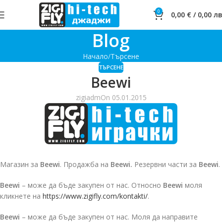
0
0,00
€
/
0,00
лв
Blog
Начало
Търсене
ТЪРСЕНЕ
Beewi
zigiadm
On 05.01.2015
Магазин за
Beewi
. Продажба на
Beewi.
Резервни части за
Beewi
.
Beewi
– може да бъде закупен от нас. Относно
Beewi
моля
кликнете на
https://www.zigifly.com/kontakti/
.
Beewi
– може да бъде закупен от нас. Моля да направите