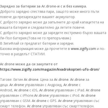
Зарядно за батерии за Ar.drone-и с и без камера.
Доброто зарядно спестява пари, защото може много пъти
повече да презареждате вашият акумулатор.
С доброто зарядно може да запълните до край капацитета на
вашата батерия и следователно да летите повече.
С доброто зарядно може да заредите екстремно бързо вашата
Ли-Пол батерия.(Това не го препоръчвам.)
В ЗигиФлай се предлагат батерии и зарядни.
Базова информация може да прочетете в
www.zigifly.com
и по-
точно в разделът СТАТИИ.
Ar.drone може да си закупите от
https://www.zigifly.com/magazin/kvadrokopteri-ufo-dron/
Тагове: Евтин
Ar.drone
. Цена за
Ar.drone
.
Ar.drone
за
деца.
Ar.drone
управляван с Андроид,
Ar.drone
с
Android,
Ar.drone
с iOS,
Ar.drone
управляван с iPad.
Ar.drone
управляван с iPhone.
Ar.drone
управляван с iPod.
Ar.drone
управляван с GSM.
Ar.drone
с GPS.
Ar.drone
управляван със
смарт телефон.
Ar.drone
управляван със смарттелефон.