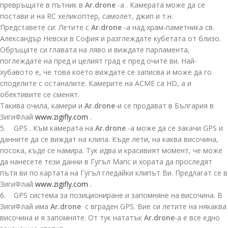
превръщате в пътник в
Ar.drone
-а . Камерата може да се
постави и на RC хеликоптер, самолет, джип и т.н.
Представете си: Летите с
Ar.drone
-а над храм-паметника св.
Александър Невски в София и разглеждате кубетата от близо.
Обръщате си главата на ляво и виждате парламента,
поглеждате на пред и целият град е пред очите ви. Най-
хубавото е, че това което виждате се записва и може да го
споделите с останалите. Камерите на ACME са HD, а и
обективите се сменят.
Такива очила, камери и
Ar.drone
-и се продават в България в
ЗигиФлай
www.zigifly.com
.
5. GPS . Към камерата на
Ar.drone
-а може да се закачи GPS и
данните да се виждат на клипа. Къде лети, на каква височина,
посока, къде се намира. Тук идва и красивият момент, че може
да нанесете тези данни в Гугъл Мапс и хората да проследят
пътя ви по картата на Гугъл гледайки клипът Ви. Предлагат се в
ЗигиФлай
www.zigifly.com
.
6. GPS система за позициониране и запомняне на височина. В
ЗигиФлай има
Ar.drone
с вграден GPS. Вие си летите на някаква
височина и я запомняте. От тук нататък
Ar.drone
-а е все едно