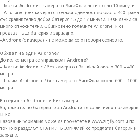
– Малък
Ar.drone
с камера от ЗигиФлай лети около 10 минути.
–
Ar.drone
(без камера) с товароподемност до около 400 грама
със сравнително добра батерия 15 до 17 минути. Тези данни са
много относителни. Обикновено големите
Ar.drone
-и се
продават БЕЗ батерия и зариадно.
–
Ar.drone
(с камера) – не може да се отговори сериозно.
Обхват на един Ar.drone?
До колко метра се управляват
Ar.drone
?
– Малък
Ar.drone
с / без камера от ЗигиФлай около 300 – 400
метра
– Голям
Ar.drone
с / без камера от ЗигиФлай около 600 – 1000
метра
Батерии за Ar.droneс и без камера.
Задължително батериите за
Ar.drone
-те са литиево-полимерни
Li-Pol.
Базова информация може да прочетете в www.zigifly.com и по-
точно в разделът СТАТИИ. В ЗигиФлай се предлагат батерии и
зарядни.