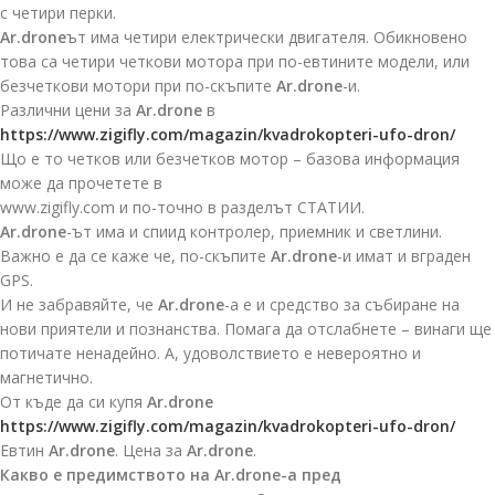
с четири перки.
Ar.drone
ът има четири електрически двигателя. Обикновено
това са четири четкови мотора при по-евтините модели, или
безчеткови мотори при по-скъпите
Ar.drone
-и.
Различни цени за
Ar.drone
в
https://www.zigifly.com/magazin/kvadrokopteri-ufo-dron/
Що е то четков или безчетков мотор – базова информация
може да прочетете в
www.zigifly.com и по-точно в разделът СТАТИИ.
Ar.drone
-ът има и спиид контролер, приемник и светлини.
Важно е да се каже че, по-скъпите
Ar.drone
-и имат и вграден
GPS.
И не забравяйте, че
Ar.drone
-а е и средство за събиране на
нови приятели и познанства. Помага да отслабнете – винаги ще
потичате ненадейно. А, удоволствието е невероятно и
магнетично.
От къде да си купя
Ar.drone
https://www.zigifly.com/magazin/kvadrokopteri-ufo-dron/
Евтин
Ar.drone
. Цена за
Ar.drone
.
Какво е предимството на Ar.drone-а пред