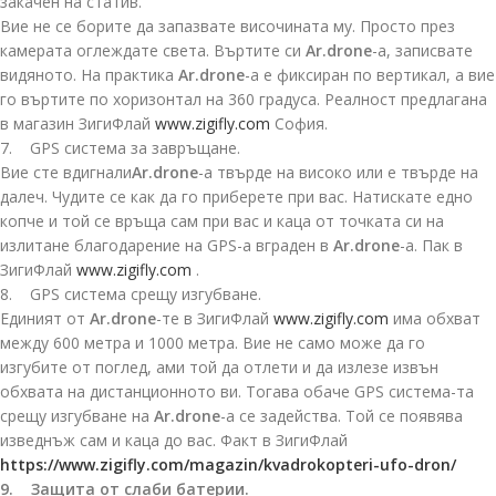
закачен на статив.
Вие не се борите да запазвате височината му. Просто през
камерата оглеждате света. Въртите си
Ar.drone
-а, записвате
видяното. На практика
Ar.drone
-а е фиксиран по вертикал, а вие
го въртите по хоризонтал на 360 градуса. Реалност предлагана
в магазин ЗигиФлай
www.zigifly.com
София.
7. GPS система за завръщане.
Вие сте вдигнали
Ar.drone
-а твърде на високо или е твърде на
далеч. Чудите се как да го приберете при вас. Натискате едно
копче и той се връща сам при вас и каца от точката си на
излитане благодарение на GPS-а вграден в
Ar.drone
-а. Пак в
ЗигиФлай
www.zigifly.com
.
8. GPS система срещу изгубване.
Единият от
Ar.drone
-те в ЗигиФлай
www.zigifly.com
има обхват
между 600 метра и 1000 метра. Вие не само може да го
изгубите от поглед, ами той да отлети и да излезе извън
обхвата на дистанционното ви. Тогава обаче GPS система-та
срещу изгубване на
Ar.drone
-а се задейства. Той се появява
изведнъж сам и каца до вас. Факт в ЗигиФлай
https://www.zigifly.com/magazin/kvadrokopteri-ufo-dron/
9. Защита от слаби батерии.