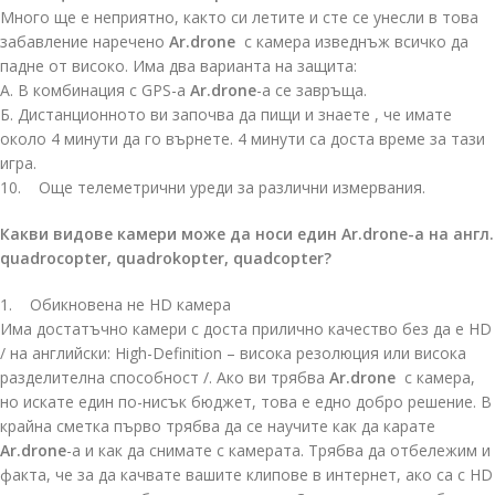
Много ще е неприятно, както си летите и сте се унесли в това
забавление наречено
Ar.drone
с камера изведнъж всичко да
падне от високо. Има два варианта на защита:
А. В комбинация с GPS-а
Ar.drone
-а се завръща.
Б. Дистанционното ви започва да пищи и знаете , че имате
около 4 минути да го върнете. 4 минути са доста време за тази
игра.
10. Още телеметрични уреди за различни измервания.
Какви видове камери може да носи един Ar.drone-а на англ.
quadrocopter, quadrokopter, quadcopter?
1. Обикновена не HD камера
Има достатъчно камери с доста прилично качество без да е HD
/ на английски: High-Definition – висока резолюция или висока
разделителна способност /. Ако ви трябва
Ar.drone
с камера,
но искате един по-нисък бюджет, това е едно добро решение. В
крайна сметка първо трябва да се научите как да карате
Ar.drone
-а и как да снимате с камерата. Трябва да отбележим и
факта, че за да качвате вашите клипове в интернет, ако са с HD