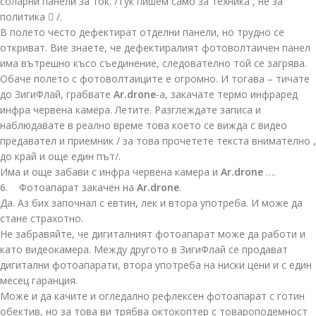
соларни панели за ток. /Тук пишем само за техника , не за
политика  /.
В полето често дефектират отделни панели, но трудно се
откриват. Вие знаете, че дефектиралият фотоволтаичен панел
има вътрешно късо съединение, следователно той се загрява.
Обаче полето с фотоволтаиците е огромно. И тогава – тичате
до ЗигиФлай, грабвате
Ar.drone
-а, закачате термо инфраред
инфра червена камера. Летите. Разглеждате записа и
наблюдавате в реално време това което се вижда с видео
предавател и приемник / за това прочетете текста внимателно ,
до край и още един път/.
Има и още забави с инфра червена камера и
Ar.drone
….
6. Фотоапарат закачен на
Ar.drone
.
Да. Аз бих започнал с евтин, лек и втора употреба. И може да
стане страхотно.
Не забравяйте, че дигиталният фотоапарат може да работи и
като видеокамера. Между другото в ЗигиФлай се продават
дигитални фотоапарати, втора употреба на ниски цени и с един
месец гаранция.
Може и да качите и огледално рефлексен фотоапарат с готин
обектив, но за това ви трябва октокоптер с товароподемност