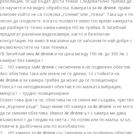
резолюция, те ще бъдат доста тежки. Следователно трябва да
се научите и на видео обработка. Камерата за
Ar.drone
прави
клипове който не са толкова „големи” или „тежки”. Така ще е по
лесно да споделяте. Когато ползвате известно време камерата
ще разберете точно каква камера HD ви трябва. В ЗигиФлай
предлагат различни видеокамери, както и безплатни
консултации. На живо в магазина ще се запознаете най-добре с
възможностите на тази техника.
/В ЗигиФлай има
Ar.drone
-и на цена между 190 лв. до 300 лв. с
камера/ без камера /
2. HD камера за
Ar.drone
с несменяем и не подвижен обектив.
Ако обектива така или иначе не се движи, то стойката на
Ar.drone
-а за камера трябва да може да се позиционира.
Плюсът на неподвижният обектив е по-малката вибрация,
минусът – трудно позициониране.
Освен това факта че, обектива не се сменя ми създава, чувство
на „вързани ръце”. Защо имам HD камера за
Ar.drone
и не мога
да си сменям обектива. Имено
Ar.drone
-ът с камера ми дава
възможност да гледам на света с по-голям или по-малък ъгъл,
повече в дълбочина или по всеобхватно.
3. HD камера за
Ar.drone
със сменяем и не подвижен обектив.