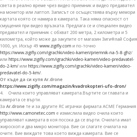
света в реално време чрез видео приемник и видео предавател
на монитор или лаптоп. Записът се осъществява върху мемори
картата която се намира в камерата. Така няма опасност от
смущения при видео връзката. Предлага се и специален видео
предавател и приемник с обхват 200 метра, 2 километра и 5
километра, който може да закупите от магазин ЗигиФлай София
1000, ул. Искър 49
www.zigifly.com
и по-точно
https://www.zigifly.com/igrachki/video-kameri/priemnik-na-5-8-ghz
/
или
https://www.zigifly.com/igrachki/video-kameri/video-predavatel-
do-2-km/
или
https://www.zigifly.com/igrachki/video-kameri/video-
predavatel-do-5-km/
.
От къде да си купя Ar.drone
https://www.zigifly.com/magazin/kvadrokopteri-ufo-dron/
4. Очила които управляват камерата.Въртите си главата и
камерата се върти.
За
Ar.drone
те и за другите RC играчки фирмата ACME Германия
http://www.camonetec.com
е измислила видео очила които
управляват камерата в коя посока да се върти. Очилата имат
жироскоп и два микро монитора. Вие си слагате очилата на
очите. Вие виждате това което вижда камерата. Вие се