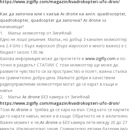
https://www.zigifly.com/magazin/kvadrokopteri-ufo-dron/
Как да започна или с какъв Ar.drone на англ. quadrocopter,
quadrokopter, quadcopter да започна?
Ar.drone
за
начинаещи?
1. Малък хеликоптер от ЗигиФлай
Едно не лошо решение. Малък, но добър 3 канален хеликоптер
на 2.4 GHz с бърз жироскоп (бърз жироскоп е много важно) е с
бюджет около 130 лв.
Базова информация може да прочетете в
www.zigifly.com
и по-
точно в разделът СТАТИИ. С този хеликоптер ще може да
развиете чувството си за пространство и полет, важна стъпка
на сравнително добра цена. Малките добри и качествени
радиоуправляеми хеликоптери могат да се карат в къщи и
навън.
2. Малък
Ar.drone
БЕЗ камера от ЗигиФлай
https://www.zigifly.com/magazin/kvadrokopteri-ufo-dron/
Този
Ar.drone
-а трябва да се кара на вън. След като се научите
да го карате навън, може и в къщи. Обратното не е желателно.
Важен момент е че,
Ar.drone
-а БЕЗ камера лети между 20 до 27
минути. Изключително здрав. Сравнително евтини батерии (м/у