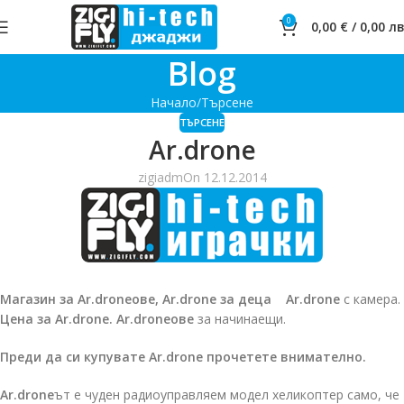
0
0,00
€
/
0,00
лв
Blog
Начало
Търсене
ТЪРСЕНЕ
Ar.drone
zigiadm
On 12.12.2014
Магазин за
Ar.drone
ове, Ar.drone за деца Ar.drone
с камера.
Цена за Ar.drone.
Ar.droneове
за начинаещи.
Преди да си купувате Ar.drone прочетете внимателно.
Ar.drone
ът е чуден радиоуправляем модел хеликоптер само, че