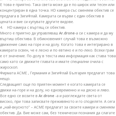
Е това е приятно. Така света може да е по-широк или тесен или
концентриран в една точка. HD камера със сменяем обектив се
предлага в ЗигиФлай. Камерата си върви с един обектив в
цената и вие си купувате другите видове.
4. HD камера с въртящ се обектив.
Много е приятно да управляваш
Ar.drone
-а си с камера и да му
въртиш обектива. В обикновеният случай това е възможно
движение само на горе и на долу. Когато това е интегрирано в
камерата освен, че е лесно и по евтино е и по-леко. Всеки грам
е от значение. По-долу в текста има информация как става това
само като си движите главата и имате специални очила с
жироскоп.
Фирмата ACME , Германия и ЗигиФлай България предлагат това
нещо.
Следващият още по приятен момент е когато камерата се
движи на-горе и на долу, но едновременно и на дясно и ляво.
Все едно се возите в
Ar.drone
-а и разглеждате света от
високо, при това записвате преживяното и го споделяте. А сега
и „най-вкусното” – ACME предлагат за своите камери и сменяем
обектив. Да. Вие може сам, без технически познания да слагате