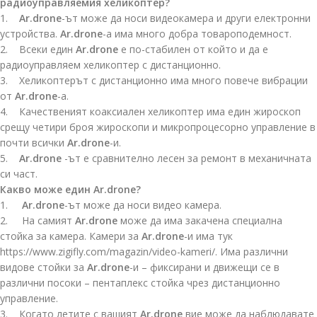
радиоуправляемия хеликоптер?
1.
Ar.drone
-ът може да носи видеокамера и други електронни
устройства.
Ar.drone
-а има много добра товароподемност.
2. Всеки един
Ar.drone
е по-стабилен от който и да е
радиоуправляем хеликоптер с дистанционно.
3. Хеликоптерът с дистанционно има много повече вибрации
от
Ar.drone
-а.
4. Качественият коаксиален хеликоптер има един жироскоп
срещу четири броя жироскопи и микропроцесорно управление в
почти всички
Ar.drone
-и.
5.
Ar.drone
-ът е сравнително лесен за ремонт в механичната
си част.
Какво може един Ar.drone?
1.
Ar.drone
-ът може да носи видео камера.
2. На самият
Ar.drone
може да има закачена специална
стойка за камера. Камери за
Ar.drone
-и има тук
https://www.zigifly.com/magazin/video-kameri/. Има различни
видове стойки за
Ar.drone
-и – фиксирани и движещи се в
различни посоки – пентаплекс стойка чрез дистанционно
управление.
3. Когато летите с вашият
Ar.drone
вие може да наблюдавате