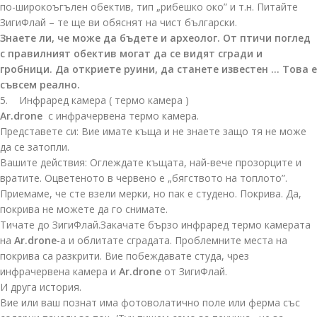
по-широкоъгълен обектив, тип „рибешко око” и т.н. Питайте
ЗигиФлай – те ще ви обяснят на чист български.
Знаете ли, че може да бъдете и археолог. От птичи поглед
с правилният обектив могат да се видят сгради и
гробници. Да откриете руини, да станете известен … Това е
съвсем реално.
5. Инфраред камера ( термо камера )
Ar.drone
с инфрачервена термо камера.
Представете си: Вие имате къща и не знаете защо тя не може
да се затопли.
Вашите действия: Оглеждате къщата, най-вече прозорците и
вратите. Оцветеното в червено е „бягството на топлото”.
Приемаме, че сте взели мерки, но пак е студено. Покрива. Да,
покрива не можете да го снимате.
Тичате до ЗигиФлай.Закачате бързо инфраред термо камерата
на
Ar.drone
-а и облитате сградата. Проблемните места на
покрива са разкрити. Вие побеждавате студа, чрез
инфрачервена камера и
Ar.drone
от ЗигиФлай.
И друга история.
Вие или ваш познат има фотоволатично поле или ферма със