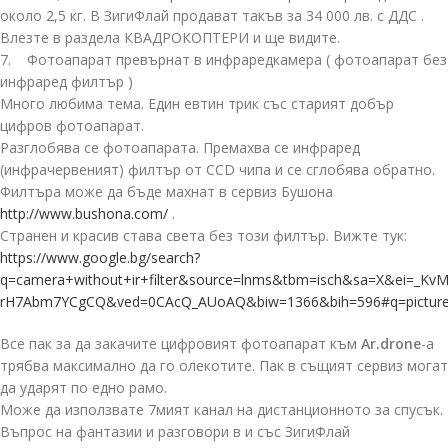
около 2,5 кг. В ЗигиФлай продават такъв за 34 000 лв. с ДДС .
Влезте в раздела КВАДРОКОПТЕРИ и ще видите.
7. Фотоапарат превърнат в инфраредкамера ( фотоапарат без
инфраред филтър )
Много любима тема. Един евтин трик със старият добър
цифров фотоапарат.
Разглобява се фотоапарата. Премахва се инфраред
(инфрачервеният) филтър от CCD чипа и се сглобява обратно.
Филтъра може да бъде махнат в сервиз Бушона
http://www.bushona.com/
.
Странен и красив става света без този филтър. Вижте тук:
https://www.google.bg/search?
q=camera+without+ir+filter&source=lnms&tbm=isch&sa=X&ei=_Kv
rH7Abm7YCgCQ&ved=0CAcQ_AUoAQ&biw=1366&bih=596#q=pictures+w
Все пак за да закачите цифровият фотоапарат към
Ar.drone
-а
трябва максимално да го олекотите. Пак в същият сервиз могат
да ударят по едно рамо.
Може да използвате 7мият канал на дистанционното за спусък.
Въпрос на фантазии и разговори в и със ЗигиФлай