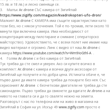
15 лв. и 18 лв.) и лесно сменящи се.
3. Малък
Ar.drone
СЪС камера от ЗигиФлай
https://www.zigifly.com/magazin/kvadrokopteri-ufo-dron/
Малкият
Ar.drone
С КАМЕРА има същите характеристики като
този без, но с някои уточнения. Той е по-тромав, лети около 10
минути при включена камера. Има необходимост от
концентрация между пилотиране и снимане ( операторско
майсторство). Удоволствието, че с всеки полет ние имаме наш
видео материал е огромно. Линк с видео от наш
Ar.drone
с
камера
https://www.youtube.com/watch?v=Wm9IoGthl-A
.
4. Голям
Ar.drone
с и без камера от ЗигиФлай.
Тук трябва да сте смел и уверен. Ако си купите всичко в
комплект:
Ar.drone
с камера и всички други аксесоари от
ЗигиФлай ще получите и по-добра цена. Истината обаче е, че
първо даже да имате камера трябва да покарате без нея. Със
сериозният
Ar.drone
с безчеткови двигатели не трябва да сте
самонадеян. Първо трябва да свикнете да вдигате
Ar.drone
-а на
нивото на главата си и да го сваляте нежно на земята.
Разговорът с нас по телефона или на живо в магазина на
ЗигиФлай в София на ул. Искър 49
www.zigifly.com
просто е