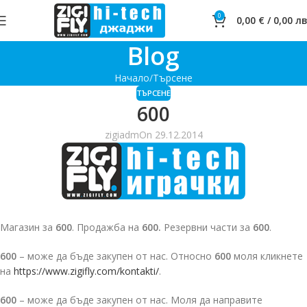
0
0,00
€
/
0,00
лв
Blog
Начало
Търсене
ТЪРСЕНЕ
600
zigiadm
On 29.12.2014
Магазин за
600
. Продажба на
600.
Резервни части за
600
.
600
– може да бъде закупен от нас. Относно
600
моля кликнете
на
https://www.zigifly.com/kontakti/
.
600
– може да бъде закупен от нас. Моля да направите