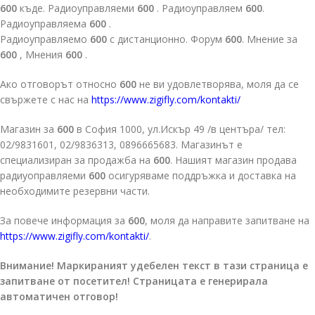
600
къде. Радиоуправляеми
600
. Радиоуправляем
600
.
Радиоуправляема
600
.
Радиоуправляемо
600
с дистанционно. Форум
600
. Мнение за
600
, Мнения
600
.
Ако отговорът относно
600
не ви удовлетворява, моля да се
свържете с нас на
https://www.zigifly.com/kontakti/
Магазин за
600
в София 1000, ул.Искър 49 /в центъра/ тел:
02/9831601, 02/9836313, 0896665683. Магазинът е
специализиран за продажба на
600
. Нашият магазин продава
радиуоправляеми
600
осигуряваме поддръжка и доставка на
необходимите резервни части.
За повече информация за
600
, моля да направите запитване на
https://www.zigifly.com/kontakti/
.
Внимание! Маркираният удебелен текст в тази страница е
запитване от посетител! Страницата е генерирала
автоматичен отговор!