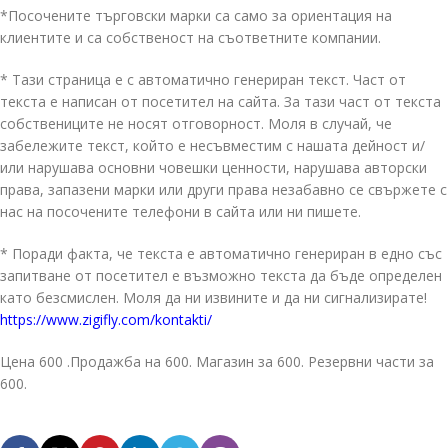
*Посочените търговски марки са само за ориентация на
клиентите и са собственост на съответните компании.
* Тази страница е с автоматично генериран текст. Част от
текста е написан от посетител на сайта. За тази част от текста
собствениците не носят отговорност. Моля в случай, че
забележите текст, който е несъвместим с нашата дейност и/
или нарушава основни човешки ценности, нарушава авторски
права, запазени марки или други права незабавно се свържете с
нас на посочените телефони в сайта или ни пишете.
* Поради факта, че текста е автоматично генериран в едно със
запитване от посетител е възможно текста да бъде определен
като безсмислен. Моля да ни извините и да ни сигнализирате!
https://www.zigifly.com/kontakti/
Цена 600 .Продажба на 600. Магазин за 600. Резервни части за
600.