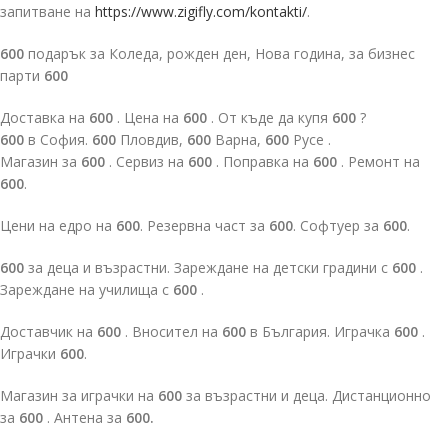
запитване на
https://www.zigifly.com/kontakti/
.
600
подарък за Коледа, рожден ден, Нова година, за бизнес
парти
600
Доставка на
600
. Цена на
600
. От къде да купя
600
?
600
в София.
600
Пловдив,
600
Варна,
600
Русе .
Магазин за
600
. Сервиз на
600
. Поправка на
600
. Ремонт на
600
.
Цени на едро на
600
. Резервна част за
600
. Софтуер за
600
.
600
за деца и възрастни. Зареждане на детски градини с
600
.
Зареждане на училища с
600
.
Доставчик на
600
. Вносител на
600
в България. Играчка
600
.
Играчки
600
.
Магазин за играчки на
600
за възрастни и деца. Дистанционно
за
600
. Антена за
600.