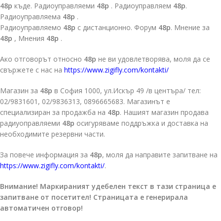
48p
къде. Радиоуправляеми
48p
. Радиоуправляем
48p
.
Радиоуправляема
48p
.
Радиоуправляемо
48p
с дистанционно. Форум
48p
. Мнение за
48p
, Мнения
48p
.
Ако отговорът относно
48p
не ви удовлетворява, моля да се
свържете с нас на
https://www.zigifly.com/kontakti/
Магазин за
48p
в София 1000, ул.Искър 49 /в центъра/ тел:
02/9831601, 02/9836313, 0896665683. Магазинът е
специализиран за продажба на
48p
. Нашият магазин продава
радиуоправляеми
48p
осигуряваме поддръжка и доставка на
необходимите резервни части.
За повече информация за
48p
, моля да направите запитване на
https://www.zigifly.com/kontakti/
.
Внимание! Маркираният удебелен текст в тази страница е
запитване от посетител! Страницата е генерирала
автоматичен отговор!