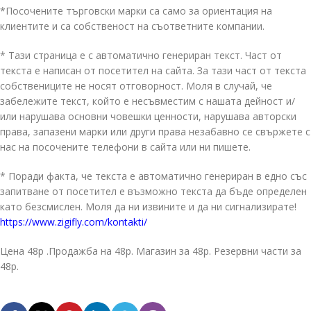
*Посочените търговски марки са само за ориентация на
клиентите и са собственост на съответните компании.
* Тази страница е с автоматично генериран текст. Част от
текста е написан от посетител на сайта. За тази част от текста
собствениците не носят отговорност. Моля в случай, че
забележите текст, който е несъвместим с нашата дейност и/
или нарушава основни човешки ценности, нарушава авторски
права, запазени марки или други права незабавно се свържете с
нас на посочените телефони в сайта или ни пишете.
* Поради факта, че текста е автоматично генериран в едно със
запитване от посетител е възможно текста да бъде определен
като безсмислен. Моля да ни извините и да ни сигнализирате!
https://www.zigifly.com/kontakti/
Цена 48p .Продажба на 48p. Магазин за 48p. Резервни части за
48p.