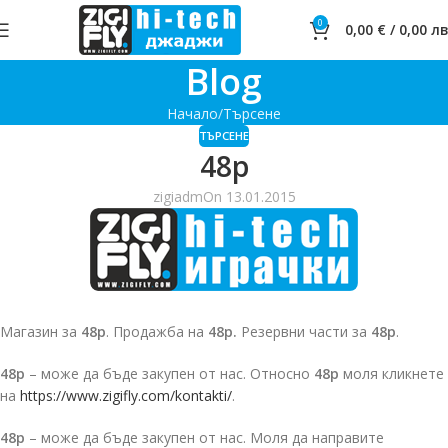
0
0,00
€
/
0,00
лв
Blog
Начало
Търсене
ТЪРСЕНЕ
48p
zigiadm
On 13.01.2015
Магазин за
48p
. Продажба на
48p.
Резервни части за
48p
.
48p
– може да бъде закупен от нас. Относно
48p
моля кликнете
на
https://www.zigifly.com/kontakti/
.
48p
– може да бъде закупен от нас. Моля да направите