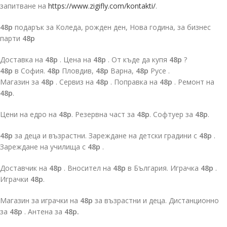
запитване на
https://www.zigifly.com/kontakti/
.
48p
подарък за Коледа, рожден ден, Нова година, за бизнес
парти
48p
Доставка на
48p
. Цена на
48p
. От къде да купя
48p
?
48p
в София.
48p
Пловдив,
48p
Варна,
48p
Русе .
Магазин за
48p
. Сервиз на
48p
. Поправка на
48p
. Ремонт на
48p
.
Цени на едро на
48p
. Резервна част за
48p
. Софтуер за
48p
.
48p
за деца и възрастни. Зареждане на детски градини с
48p
.
Зареждане на училища с
48p
.
Доставчик на
48p
. Вносител на
48p
в България. Играчка
48p
.
Играчки
48p
.
Магазин за играчки на
48p
за възрастни и деца. Дистанционно
за
48p
. Антена за
48p.