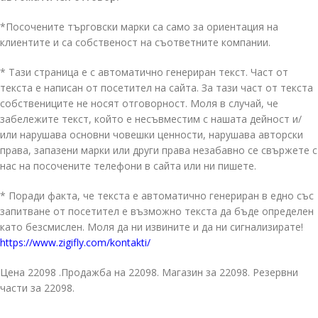
*Посочените търговски марки са само за ориентация на
клиентите и са собственост на съответните компании.
* Тази страница е с автоматично генериран текст. Част от
текста е написан от посетител на сайта. За тази част от текста
собствениците не носят отговорност. Моля в случай, че
забележите текст, който е несъвместим с нашата дейност и/
или нарушава основни човешки ценности, нарушава авторски
права, запазени марки или други права незабавно се свържете с
нас на посочените телефони в сайта или ни пишете.
* Поради факта, че текста е автоматично генериран в едно със
запитване от посетител е възможно текста да бъде определен
като безсмислен. Моля да ни извините и да ни сигнализирате!
https://www.zigifly.com/kontakti/
Цена 22098 .Продажба на 22098. Магазин за 22098. Резервни
части за 22098.