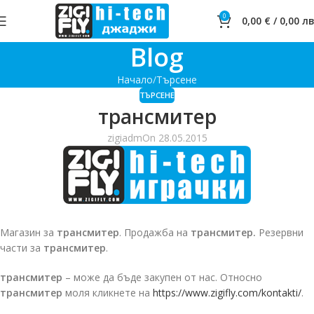
0
0,00
€
/
0,00
лв
Blog
Начало
Търсене
ТЪРСЕНЕ
трансмитер
zigiadm
On 28.05.2015
Магазин за
трансмитер
. Продажба на
трансмитер.
Резервни
части за
трансмитер
.
трансмитер
– може да бъде закупен от нас. Относно
трансмитер
моля кликнете на
https://www.zigifly.com/kontakti/
.