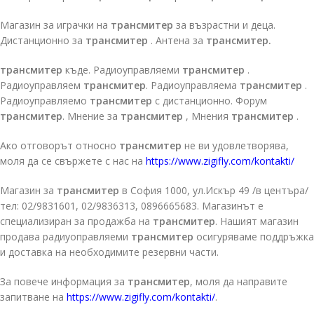
Магазин за играчки на
трансмитер
за възрастни и деца.
Дистанционно за
трансмитер
. Антена за
трансмитер.
трансмитер
къде. Радиоуправляеми
трансмитер
.
Радиоуправляем
трансмитер
. Радиоуправляема
трансмитер
.
Радиоуправляемо
трансмитер
с дистанционно. Форум
трансмитер
. Мнение за
трансмитер
, Мнения
трансмитер
.
Ако отговорът относно
трансмитер
не ви удовлетворява,
моля да се свържете с нас на
https://www.zigifly.com/kontakti/
Магазин за
трансмитер
в София 1000, ул.Искър 49 /в центъра/
тел: 02/9831601, 02/9836313, 0896665683. Магазинът е
специализиран за продажба на
трансмитер
. Нашият магазин
продава радиуоправляеми
трансмитер
осигуряваме поддръжка
и доставка на необходимите резервни части.
За повече информация за
трансмитер
, моля да направите
запитване на
https://www.zigifly.com/kontakti/
.