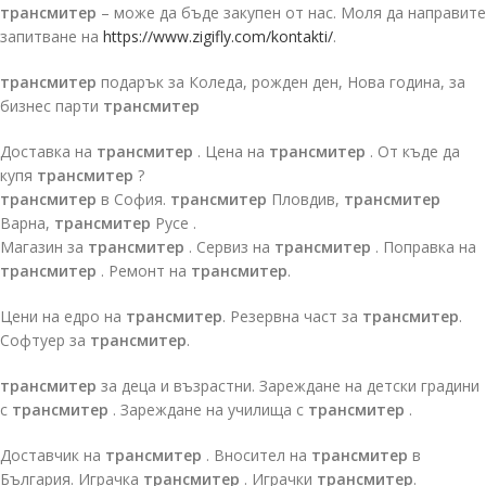
трансмитер
– може да бъде закупен от нас. Моля да направите
запитване на
https://www.zigifly.com/kontakti/
.
трансмитер
подарък за Коледа, рожден ден, Нова година, за
бизнес парти
трансмитер
Доставка на
трансмитер
. Цена на
трансмитер
. От къде да
купя
трансмитер
?
трансмитер
в София.
трансмитер
Пловдив,
трансмитер
Варна,
трансмитер
Русе .
Магазин за
трансмитер
. Сервиз на
трансмитер
. Поправка на
трансмитер
. Ремонт на
трансмитер
.
Цени на едро на
трансмитер
. Резервна част за
трансмитер
.
Софтуер за
трансмитер
.
трансмитер
за деца и възрастни. Зареждане на детски градини
с
трансмитер
. Зареждане на училища с
трансмитер
.
Доставчик на
трансмитер
. Вносител на
трансмитер
в
България. Играчка
трансмитер
. Играчки
трансмитер
.