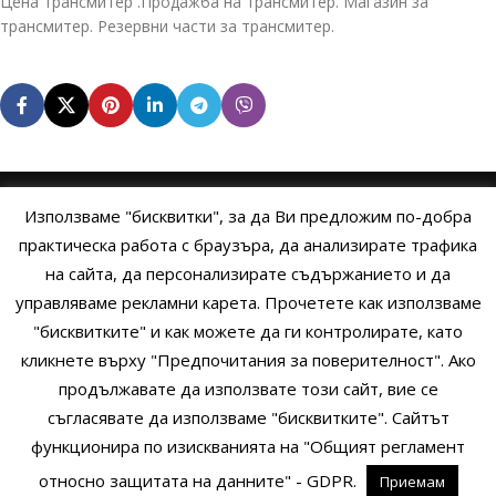
Цена трансмитер .Продажба на трансмитер. Магазин за
трансмитер. Резервни части за трансмитер.
Използваме "бисквитки", за да Ви предложим по-добра
НАЧАЛО
ОБЩИ УСЛОВИЯ
УСЛОВИЯ И ПРАВИЛА
практическа работа с браузъра, да анализирате трафика
на сайта, да персонализирате съдържанието и да
ПОЛИТИКА НА БИСКВИТКИТЕ
ПОЛИТИКА ЗА ПОВЕРИТЕЛНОСТ
управляваме рекламни карета. Прочетете как използваме
НАЧИНИ НА ПЛАЩАНЕ
ИЗПРАТЕТЕ ЗАПИТВАНЕ
"бисквитките" и как можете да ги контролирате, като
кликнете върху "Предпочитания за поверителност". Ако
продължавате да използвате този сайт, вие се
Copyright © 2014 - 2024 Zigifly.com — Developed by
We Work With
съгласявате да използваме "бисквитките". Сайтът
You
функционира по изискванията на "Общият регламент
относно защитата на данните" - GDPR.
Приемам