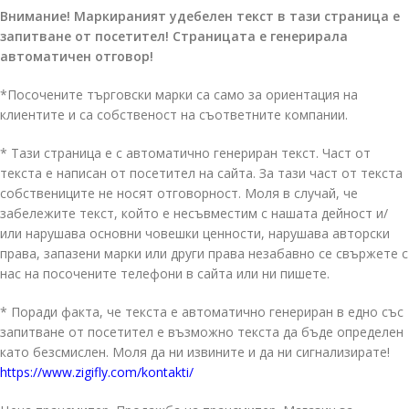
Внимание! Маркираният удебелен текст в тази страница е
запитване от посетител! Страницата е генерирала
автоматичен отговор!
*Посочените търговски марки са само за ориентация на
клиентите и са собственост на съответните компании.
* Тази страница е с автоматично генериран текст. Част от
текста е написан от посетител на сайта. За тази част от текста
собствениците не носят отговорност. Моля в случай, че
забележите текст, който е несъвместим с нашата дейност и/
или нарушава основни човешки ценности, нарушава авторски
права, запазени марки или други права незабавно се свържете с
нас на посочените телефони в сайта или ни пишете.
* Поради факта, че текста е автоматично генериран в едно със
запитване от посетител е възможно текста да бъде определен
като безсмислен. Моля да ни извините и да ни сигнализирате!
https://www.zigifly.com/kontakti/