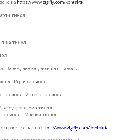
тване на
https://www.zigifly.com/kontakti/
.
парти
тинол
нт на
тинол
.
нол
.
ол
. Зареждане на училища с
тинол
.
инол
. Играчки
тинол
.
о за
тинол
. Антена за
тинол.
 Радиоуправляема
тинол
.
 за
тинол
, Мнения
тинол
.
 свържете с нас на
https://www.zigifly.com/kontakti/