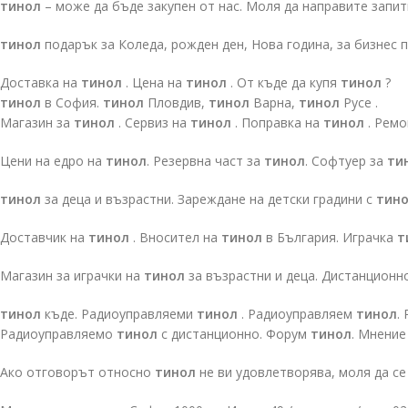
тинол
– може да бъде закупен от нас. Моля да направите запи
тинол
подарък за Коледа, рожден ден, Нова година, за бизнес 
Доставка на
тинол
. Цена на
тинол
. От къде да купя
тинол
?
тинол
в София.
тинол
Пловдив,
тинол
Варна,
тинол
Русе .
Магазин за
тинол
. Сервиз на
тинол
. Поправка на
тинол
. Ремо
Цени на едро на
тинол
. Резервна част за
тинол
. Софтуер за
ти
тинол
за деца и възрастни. Зареждане на детски градини с
тин
Доставчик на
тинол
. Вносител на
тинол
в България. Играчка
т
Магазин за играчки на
тинол
за възрастни и деца. Дистанционн
тинол
къде. Радиоуправляеми
тинол
. Радиоуправляем
тинол
.
Радиоуправляемо
тинол
с дистанционно. Форум
тинол
. Мнение
Ако отговорът относно
тинол
не ви удовлетворява, моля да се