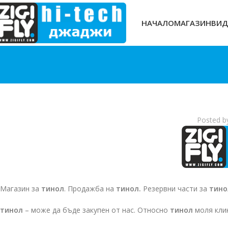
НАЧАЛО
МАГАЗИН
ВИД
Posted b
Магазин за
тинол
. Продажба на
тинол.
Резервни части за
тино
тинол
– може да бъде закупен от нас. Относно
тинол
моля кли