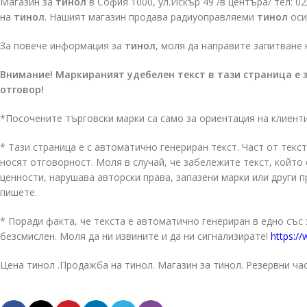
Магазин за
тинол
в София 1000, ул.Искър 49 /в центъра/ тел: 0
на
тинол
. Нашият магазин продава радиуоправляеми
тинол
оси
За повече информация за
тинол
, моля да направите запитване 
Внимание! Маркираният удебелен текст в тази страница е 
отговор!
*Посочените търговски марки са само за ориентация на клиент
* Тази страница е с автоматично генериран текст. Част от текст
носят отговорност. Моля в случай, че забележите текст, койт
ценности, нарушава авторски права, запазени марки или други 
пишете.
* Поради факта, че текста е автоматично генериран в едно със
безсмислен. Моля да ни извините и да ни сигнализирате!
https://
Цена тинол .Продажба на тинол. Магазин за тинол. Резервни час