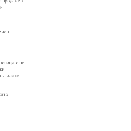
за продажба
и.
ичен
твениците не
шки
йта или ни
като