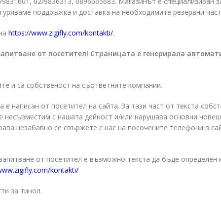
2/9831601, 02/9836313, 0896665683. Магазинът е специализиран 
гуряваме поддръжка и доставка на необходимите резервни част
на
https://www.zigifly.com/kontakti/
.
запитване от посетител! Страницата е генерирала автомат
ите и са собственост на съответните компании.
а е написан от посетител на сайта. За тази част от текста собс
о е несъвместим с нашата дейност и/или нарушава основни чове
права незабавно се свържете с нас на посочените телефони в са
 запитване от посетител е възможно текста да бъде определен 
www.zigifly.com/kontakti/
ти за тинол.