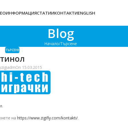
ЕОИНФОРМАЦИЯ
СТАТИИ
КОНТАКТИ
ENGLISH
Blog
Начало
Търсене
ТЪРСЕНЕ
тинол
y
zigiadm
On 15.03.2015
л
.
кнете на
https://www.zigifly.com/kontakti/
.