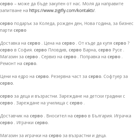
серво
– може да бъде закупен от нас. Моля да направите
запитване на
https://www.zigifly.com/kontakti/
.
серво
подарък за Коледа, рожден ден, Нова година, за бизнес
парти
серво
Доставка на
серво
. Цена на
серво
. От къде да купя
серво
?
серво
в София.
серво
Пловдив,
серво
Варна,
серво
Русе .
Магазин за
серво
. Сервиз на
серво
. Поправка на
серво
.
Ремонт на
серво
.
Цени на едро на
серво
. Резервна част за
серво
. Софтуер за
серво
.
серво
за деца и възрастни. Зареждане на детски градини с
серво
. Зареждане на училища с
серво
.
Доставчик на
серво
. Вносител на
серво
в България. Играчка
серво
. Играчки
серво
.
Магазин за играчки на
серво
за възрастни и деца.