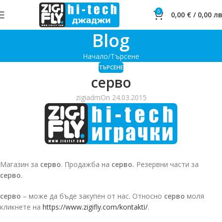
0
0,00
€
/
0,00
лв
Blog
Начало
Търсене
ТЪРСЕНЕ
серво
zigiadm
On 24.03.2015
Магазин за
серво
. Продажба на
серво.
Резервни части за
серво
.
серво
– може да бъде закупен от нас. Относно
серво
моля
кликнете на
https://www.zigifly.com/kontakti/
.