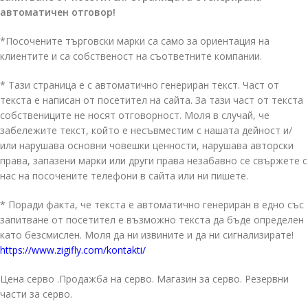
автоматичен отговор!
*Посочените търговски марки са само за ориентация на
клиентите и са собственост на съответните компании.
* Тази страница е с автоматично генериран текст. Част от
текста е написан от посетител на сайта. За тази част от текста
собствениците не носят отговорност. Моля в случай, че
забележите текст, който е несъвместим с нашата дейност и/
или нарушава основни човешки ценности, нарушава авторски
права, запазени марки или други права незабавно се свържете с
нас на посочените телефони в сайта или ни пишете.
* Поради факта, че текста е автоматично генериран в едно със
запитване от посетител е възможно текста да бъде определен
като безсмислен. Моля да ни извините и да ни сигнализирате!
https://www.zigifly.com/kontakti/
Цена серво .Продажба на серво. Магазин за серво. Резервни
части за серво.