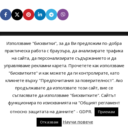
Използваме "бисквитки", за да Ви предложим по-добра
НАЧАЛО
ОБЩИ УСЛОВИЯ
УСЛОВИЯ И ПРАВИЛА
практическа работа с браузъра, да анализирате трафика
на сайта, да персонализирате съдържанието и да
ПОЛИТИКА НА БИСКВИТКИТЕ
ПОЛИТИКА ЗА ПОВЕРИТЕЛНОСТ
управляваме рекламни карета. Прочетете как използваме
НАЧИНИ НА ПЛАЩАНЕ
ИЗПРАТЕТЕ ЗАПИТВАНЕ
"бисквитките" и как можете да ги контролирате, като
кликнете върху "Предпочитания за поверителност". Ако
продължавате да използвате този сайт, вие се
Copyright © 2014 - 2024 Zigifly.com — Developed by
We Work With
съгласявате да използваме "бисквитките". Сайтът
You
функционира по изискванията на "Общият регламент
относно защитата на данните" - GDPR.
Приемам
0
Научи повече
Отказвам
родукти
Сайдбар
Заявки
Профил