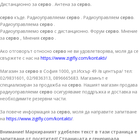
Дистанционно за
серво
. Антена за
серво.
серво
къде. Радиоуправляеми
серво
. Радиоуправляем
серво
.
Радиоуправляема
серво
.
Радиоуправляемо
серво
с дистанционно. Форум
серво
. Мнение
за
серво
, Мнения
серво
.
Ако отговорът относно
серво
не ви удовлетворява, моля да се
свържете с нас на
https://www.zigifly.com/kontakti/
Магазин за
серво
в София 1000, ул.Искър 49 /в центъра/ тел:
02/9831601, 02/9836313, 0896665683. Магазинът е
специализиран за продажба на
серво
. Нашият магазин продава
радиуоправляеми
серво
осигуряваме поддръжка и доставка на
необходимите резервни части.
За повече информация за
серво
, моля да направите запитване
на
https://www.zigifly.com/kontakti/
.
Внимание! Маркираният удебелен текст в тази страница е
запитване от посетител! Страницата е генерирала