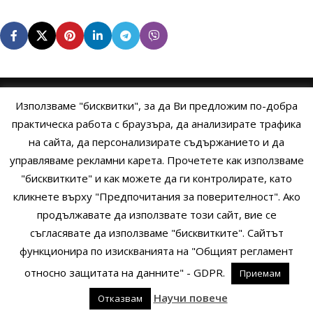
Използваме "бисквитки", за да Ви предложим по-добра
НАЧАЛО
ОБЩИ УСЛОВИЯ
УСЛОВИЯ И ПРАВИЛА
практическа работа с браузъра, да анализирате трафика
на сайта, да персонализирате съдържанието и да
ПОЛИТИКА НА БИСКВИТКИТЕ
ПОЛИТИКА ЗА ПОВЕРИТЕЛНОСТ
управляваме рекламни карета. Прочетете как използваме
НАЧИНИ НА ПЛАЩАНЕ
ИЗПРАТЕТЕ ЗАПИТВАНЕ
"бисквитките" и как можете да ги контролирате, като
кликнете върху "Предпочитания за поверителност". Ако
продължавате да използвате този сайт, вие се
Copyright © 2014 - 2024 Zigifly.com — Developed by
We Work With
съгласявате да използваме "бисквитките". Сайтът
You
функционира по изискванията на "Общият регламент
относно защитата на данните" - GDPR.
Приемам
0
Научи повече
Отказвам
родукти
Сайдбар
Заявки
Профил