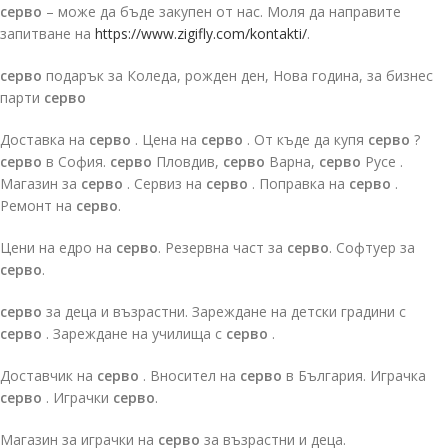
серво
– може да бъде закупен от нас. Моля да направите
запитване на
https://www.zigifly.com/kontakti/
.
серво
подарък за Коледа, рожден ден, Нова година, за бизнес
парти
серво
Доставка на
серво
. Цена на
серво
. От къде да купя
серво
?
серво
в София.
серво
Пловдив,
серво
Варна,
серво
Русе .
Магазин за
серво
. Сервиз на
серво
. Поправка на
серво
.
Ремонт на
серво
.
Цени на едро на
серво
. Резервна част за
серво
. Софтуер за
серво
.
серво
за деца и възрастни. Зареждане на детски градини с
серво
. Зареждане на училища с
серво
.
Доставчик на
серво
. Вносител на
серво
в България. Играчка
серво
. Играчки
серво
.
Магазин за играчки на
серво
за възрастни и деца.