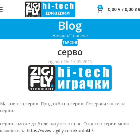
0
0,00
€
/
0,00
лв
Blog
Начало
Търсене
ТЪРСЕНЕ
серво
zigiadm
On 13.05.2015
Магазин за
серво
. Продажба на
серво.
Резервни части за
серво
.
серво
– може да бъде закупен от нас. Относно
серво
моля
кликнете на
https://www.zigifly.com/kontakti/
.