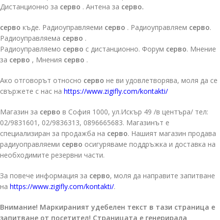
Дистанционно за
серво
. Антена за
серво.
серво
къде. Радиоуправляеми
серво
. Радиоуправляем
серво
.
Радиоуправляема
серво
.
Радиоуправляемо
серво
с дистанционно. Форум
серво
. Мнение
за
серво
, Мнения
серво
.
Ако отговорът относно
серво
не ви удовлетворява, моля да се
свържете с нас на
https://www.zigifly.com/kontakti/
Магазин за
серво
в София 1000, ул.Искър 49 /в центъра/ тел:
02/9831601, 02/9836313, 0896665683. Магазинът е
специализиран за продажба на
серво
. Нашият магазин продава
радиуоправляеми
серво
осигуряваме поддръжка и доставка на
необходимите резервни части.
За повече информация за
серво
, моля да направите запитване
на
https://www.zigifly.com/kontakti/
.
Внимание! Маркираният удебелен текст в тази страница е
запитване от посетител! Страницата е генерирала