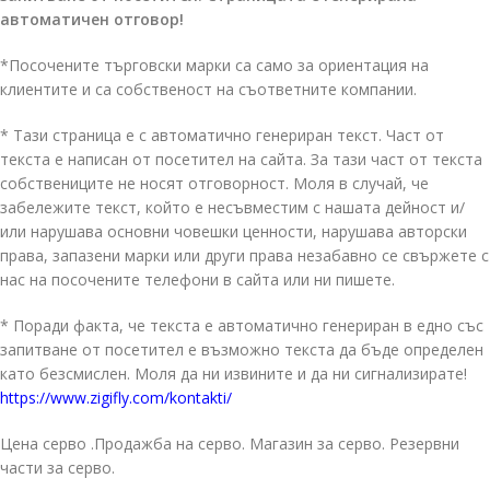
автоматичен отговор!
*Посочените търговски марки са само за ориентация на
клиентите и са собственост на съответните компании.
* Тази страница е с автоматично генериран текст. Част от
текста е написан от посетител на сайта. За тази част от текста
собствениците не носят отговорност. Моля в случай, че
забележите текст, който е несъвместим с нашата дейност и/
или нарушава основни човешки ценности, нарушава авторски
права, запазени марки или други права незабавно се свържете с
нас на посочените телефони в сайта или ни пишете.
* Поради факта, че текста е автоматично генериран в едно със
запитване от посетител е възможно текста да бъде определен
като безсмислен. Моля да ни извините и да ни сигнализирате!
https://www.zigifly.com/kontakti/
Цена серво .Продажба на серво. Магазин за серво. Резервни
части за серво.