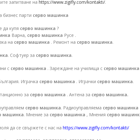
вите запитване на
https://www.zigifly.com/kontakti/
.
за бизнес парти
серво машинка
е да купя
серво машинка
?
инка
Варна,
серво машинка
Русе .
вка на
серво машинка
. Ремонт на
серво машинка
.
нка
. Софтуер за
серво машинка
.
ини с
серво машинка
. Зареждане на училища с
серво машинка
България. Играчка
серво машинка
. Играчки
серво машинка
.
станционно за
серво машинка
. Антена за
серво машинка.
оуправляем
серво машинка
. Радиоуправляема
серво машинка
о машинка
. Мнение за
серво машинка
, Мнения
серво машинк
оля да се свържете с нас на
https://www.zigifly.com/kontakti/