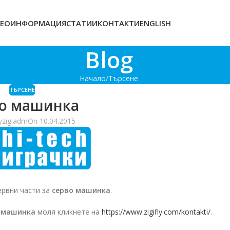
ЕОИНФОРМАЦИЯ
СТАТИИ
КОНТАКТИ
ENGLISH
Blog
Начало
Търсене
ТЪРСЕНЕ
во машинка
y
zigiadm
On 10.04.2015
рвни части за
серво машинка
.
 машинка
моля кликнете на
https://www.zigifly.com/kontakti/
.