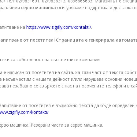
ра/ тел: 02/9831601, 02/9836313, 0896665683. Магазинът е специ
правляеми
серво машинка
осигуряваме поддръжка и доставка н
запитване на
https://www.zigifly.com/kontakti/
.
запитване от посетител! Страницата е генерирала автомат
ите и са собственост на съответните компании.
а е написан от посетител на сайта. За тази част от текста собс
о е несъвместим с нашата дейност и/или нарушава основни чове
права незабавно се свържете с нас на посочените телефони в са
 запитване от посетител е възможно текста да бъде определен 
www.zigifly.com/kontakti/
ерво машинка. Резервни части за серво машинка.