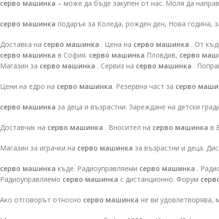
серво машинка
– може да бъде закупен от нас. Моля да напра
серво машинка
подарък за Коледа, рожден ден, Нова година, 
Доставка на
серво машинка
. Цена на
серво машинка
. От къд
серво машинка
в София.
серво машинка
Пловдив,
серво маш
Магазин за
серво машинка
. Сервиз на
серво машинка
. Попра
Цени на едро на
серво машинка
. Резервна част за
серво маши
серво машинка
за деца и възрастни. Зареждане на детски град
Доставчик на
серво машинка
. Вносител на
серво машинка
в 
Магазин за играчки на
серво машинка
за възрастни и деца. Ди
серво машинка
къде. Радиоуправляеми
серво машинка
. Ради
Радиоуправляемо
серво машинка
с дистанционно. Форум
серв
Ако отговорът относно
серво машинка
не ви удовлетворява, м