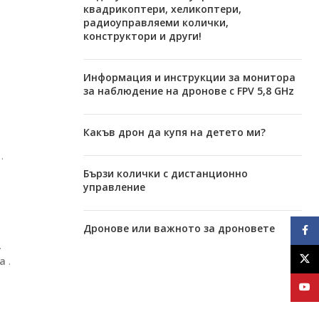
квадрикоптери, хеликоптери,
радиоуправляеми колички,
конструктори и други!
Информация и инструкции за монитора
за наблюдение на дронове с FPV 5,8 GHz
Какъв дрон да купя на детето ми?
.
Бързи колички с дистанционно
управление
Дронове или важното за дроновете
Face
.
X
а
.
YouT