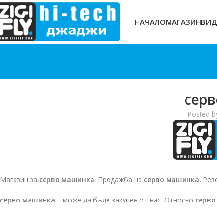
НАЧАЛО
МАГАЗИН
ВИД
сер
Posted b
Магазин за
серво машинка
. Продажба на
серво машинка.
Резе
серво машинка
– може да бъде закупен от нас. Относно
серво