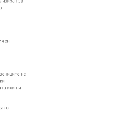
ализиран за
а
ичен
твениците не
шки
йта или ни
като