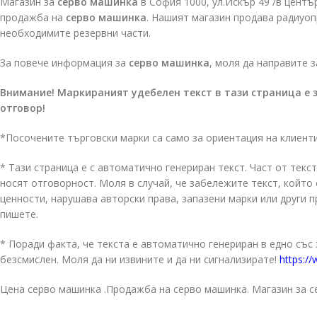
Магазин за
серво машинка
в София 1000, ул.Искър 49 /в центъ
продажба на
серво машинка
. Нашият магазин продава радиуо
необходимите резервни части.
За повече информация за
серво машинка
, моля да направите 
Внимание! Маркираният удебелен текст в тази страница е 
отговор!
*Посочените търговски марки са само за ориентация на клиент
* Тази страница е с автоматично генериран текст. Част от текст
носят отговорност. Моля в случай, че забележите текст, койт
ценности, нарушава авторски права, запазени марки или други 
пишете.
* Поради факта, че текста е автоматично генериран в едно със
безсмислен. Моля да ни извините и да ни сигнализирате!
https://
Цена серво машинка .Продажба на серво машинка. Магазин за с