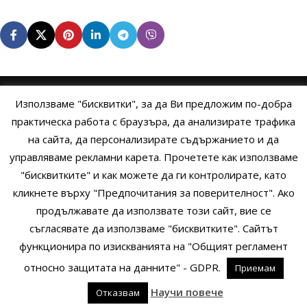
Използваме "бисквитки", за да Ви предложим по-добра
НАЧАЛО
ОБЩИ УСЛОВИЯ
УСЛОВИЯ И ПРАВИЛА
практическа работа с браузъра, да анализирате трафика
на сайта, да персонализирате съдържанието и да
ПОЛИТИКА НА БИСКВИТКИТЕ
ПОЛИТИКА ЗА ПОВЕРИТЕЛНОСТ
управляваме рекламни карета. Прочетете как използваме
НАЧИНИ НА ПЛАЩАНЕ
ИЗПРАТЕТЕ ЗАПИТВАНЕ
"бисквитките" и как можете да ги контролирате, като
кликнете върху "Предпочитания за поверителност". Ако
продължавате да използвате този сайт, вие се
Copyright © 2014 - 2024 Zigifly.com — Developed by
We Work With
съгласявате да използваме "бисквитките". Сайтът
You
функционира по изискванията на "Общият регламент
относно защитата на данните" - GDPR.
Приемам
0
Научи повече
Отказвам
родукти
Сайдбар
Заявки
Профил