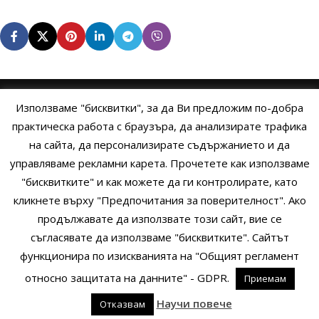
Използваме "бисквитки", за да Ви предложим по-добра
НАЧАЛО
ОБЩИ УСЛОВИЯ
УСЛОВИЯ И ПРАВИЛА
практическа работа с браузъра, да анализирате трафика
на сайта, да персонализирате съдържанието и да
ПОЛИТИКА НА БИСКВИТКИТЕ
ПОЛИТИКА ЗА ПОВЕРИТЕЛНОСТ
управляваме рекламни карета. Прочетете как използваме
НАЧИНИ НА ПЛАЩАНЕ
ИЗПРАТЕТЕ ЗАПИТВАНЕ
"бисквитките" и как можете да ги контролирате, като
кликнете върху "Предпочитания за поверителност". Ако
продължавате да използвате този сайт, вие се
Copyright © 2014 - 2024 Zigifly.com — Developed by
We Work With
съгласявате да използваме "бисквитките". Сайтът
You
функционира по изискванията на "Общият регламент
относно защитата на данните" - GDPR.
Приемам
0
Научи повече
Отказвам
родукти
Сайдбар
Заявки
Профил