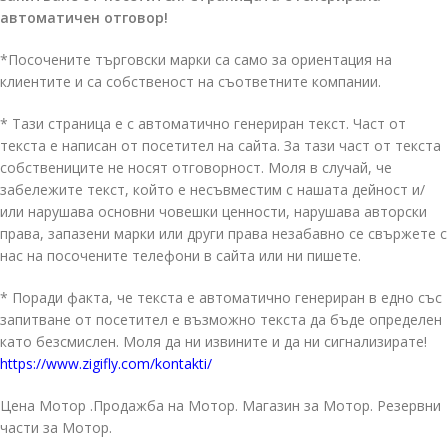
автоматичен отговор!
*Посочените търговски марки са само за ориентация на
клиентите и са собственост на съответните компании.
* Тази страница е с автоматично генериран текст. Част от
текста е написан от посетител на сайта. За тази част от текста
собствениците не носят отговорност. Моля в случай, че
забележите текст, който е несъвместим с нашата дейност и/
или нарушава основни човешки ценности, нарушава авторски
права, запазени марки или други права незабавно се свържете с
нас на посочените телефони в сайта или ни пишете.
* Поради факта, че текста е автоматично генериран в едно със
запитване от посетител е възможно текста да бъде определен
като безсмислен. Моля да ни извините и да ни сигнализирате!
https://www.zigifly.com/kontakti/
Цена Мотор .Продажба на Мотор. Магазин за Мотор. Резервни
части за Мотор.