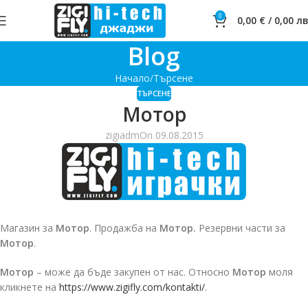
0
0,00
€
/
0,00
лв
Blog
Начало
Търсене
ТЪРСЕНЕ
Мотор
zigiadm
On 09.08.2015
Магазин за
Мотор
. Продажба на
Мотор.
Резервни части за
Мотор
.
Мотор
– може да бъде закупен от нас. Относно
Мотор
моля
кликнете на
https://www.zigifly.com/kontakti/
.