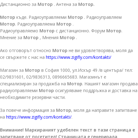
Дистанционно за
Мотор
. Антена за
Мотор.
Мотор
къде. Радиоуправляеми
Мотор
. Радиоуправляем
Мотор
. Радиоуправляема
Мотор
.
Радиоуправляемо
Мотор
с дистанционно. Форум
Мотор
.
Мнение за
Мотор
, Мнения
Мотор
.
Ако отговорът относно
Мотор
не ви удовлетворява, моля да
се свържете с нас на
https://www.zigifly.com/kontakti/
Магазин за
Мотор
в София 1000, ул.Искър 49 /в центъра/ тел:
02/9831601, 02/9836313, 0896665683. Магазинът е
специализиран за продажба на
Мотор
. Нашият магазин продава
радиуоправляеми
Мотор
осигуряваме поддръжка и доставка на
необходимите резервни части.
За повече информация за
Мотор
, моля да направите запитване
на
https://www.zigifly.com/kontakti/
.
Внимание! Маркираният удебелен текст в тази страница е
запитване от посетител! Страницата е генерирала