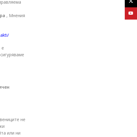
X
управляема
YouT
ера
, Мнения
akti/
 е
сигуряваме
ичен
твениците не
шки
йта или ни