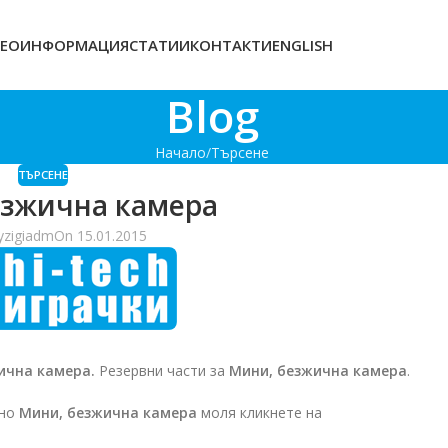
ЕОИНФОРМАЦИЯ
СТАТИИ
КОНТАКТИ
ENGLISH
Blog
Начало
Търсене
ТЪРСЕНЕ
езжична камера
y
zigiadm
On 15.01.2015
ична камера.
Резервни части за
Мини, безжична камера
.
сно
Мини, безжична камера
моля кликнете на