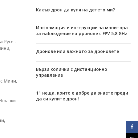
Какъв дрон да купя на детето ми?
Информация и инструкции за монитора
за наблюдение на дронове с FPV 5,8 GHz
ра
Русе .
ини,
Дронове или важното за дроновете
Бързи колички с дистанционно
управление
 с
Мини,
11 неща, които е добре да знаете преди
да си купите дрон!
Играчки
и,
Face