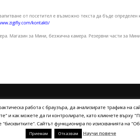
 запитване от посетител е възможно текста да бъде определен 
www.zigifly.com/kontakti/
ра. Магазин за Мини, безжична камера. Резервни части за Мин
А
ПОЛИТИКА НА БИСКВИТКИТЕ
ПОЛИТИКА ЗА ПОВЕРИТЕЛНОСТ
НАЧ
рактическа работа с браузъра, да анализирате трафика на с
те" и как можете да ги контролирате, като кликнете върху 
ме "бисквитките". Сайтът функционира по изискванията на "
yright © 2014 - 2024 Zigifly.com — Developed by
We Work With You
Научи повече
Приемам
Отказвам