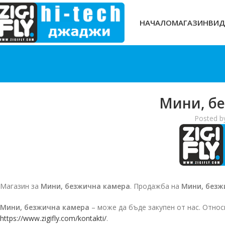
НАЧАЛО
МАГАЗИН
ВИД
Мини, б
Posted b
Магазин за
Мини, безжична камера
. Продажба на
Мини, безж
Мини, безжична камера
– може да бъде закупен от нас. Отно
https://www.zigifly.com/kontakti/
.