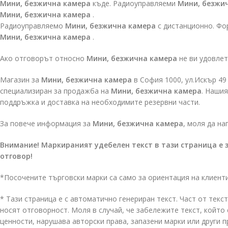
Мини, безжична камера
къде. Радиоуправляеми
Мини, безжи
Мини, безжична камера
.
Радиоуправляемо
Мини, безжична камера
с дистанционно. Ф
Мини, безжична камера
.
Ако отговорът относно
Мини, безжична камера
не ви удовлет
Магазин за
Мини, безжична камера
в София 1000, ул.Искър 49 
специализиран за продажба на
Мини, безжична камера
. Наши
поддръжка и доставка на необходимите резервни части.
За повече информация за
Мини, безжична камера
, моля да на
Внимание! Маркираният удебелен текст в тази страница е 
отговор!
*Посочените търговски марки са само за ориентация на клиент
* Тази страница е с автоматично генериран текст. Част от текст
носят отговорност. Моля в случай, че забележите текст, койт
ценности, нарушава авторски права, запазени марки или други 