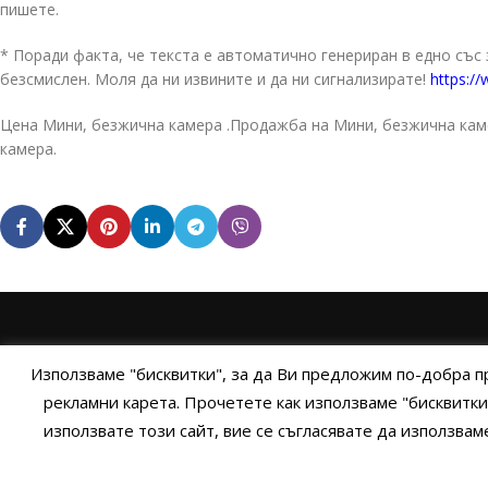
пишете.
* Поради факта, че текста е автоматично генериран в едно със
безсмислен. Моля да ни извините и да ни сигнализирате!
https://
Цена Мини, безжична камера .Продажба на Мини, безжична каме
камера.
НАЧАЛО
ОБЩИ УСЛОВИЯ
УСЛОВИЯ И ПРАВИЛ
Използваме "бисквитки", за да Ви предложим по-добра п
рекламни карета. Прочетете как използваме "бисквитки
използвате този сайт, вие се съгласявате да използва
Cop