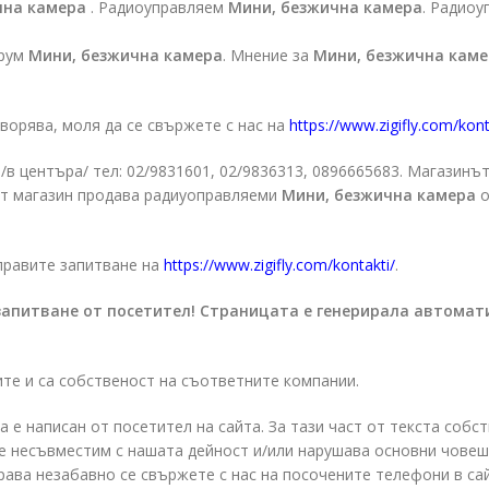
чна камера
. Радиоуправляем
Мини, безжична камера
. Радио
орум
Мини, безжична камера
. Мнение за
Мини, безжична кам
ворява, моля да се свържете с нас на
https://www.zigifly.com/kont
/в центъра/ тел: 02/9831601, 02/9836313, 0896665683. Магазинът
ят магазин продава радиуоправляеми
Мини, безжична камера
о
правите запитване на
https://www.zigifly.com/kontakti/
.
запитване от посетител! Страницата е генерирала автомат
ите и са собственост на съответните компании.
а е написан от посетител на сайта. За тази част от текста собс
о е несъвместим с нашата дейност и/или нарушава основни чове
права незабавно се свържете с нас на посочените телефони в са