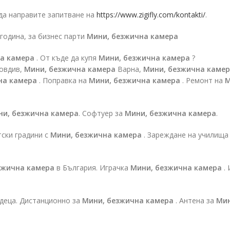
 да направите запитване на
https://www.zigifly.com/kontakti/
.
година, за бизнес парти
Мини, безжична камера
а камера
. От къде да купя
Мини, безжична камера
?
овдив,
Мини, безжична камера
Варна,
Мини, безжична каме
на камера
. Поправка на
Мини, безжична камера
. Ремонт на
М
ни, безжична камера
. Софтуер за
Мини, безжична камера
.
тски градини с
Мини, безжична камера
. Зареждане на училища
зжична камера
в България. Играчка
Мини, безжична камера
. 
 деца. Дистанционно за
Мини, безжична камера
. Антена за
Мин