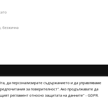
като
и, безжична
ИНИ НА ПЛАЩАНЕ
ИЗПРАТЕТЕ ЗАПИТВАНЕ
айта, да персонализирате съдържанието и да управляваме
"Предпочитания за поверителност". Ако продължавате да
Общият регламент относно защитата на данните" - GDPR.