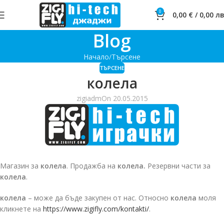
0
0,00
€
/
0,00
лв
Blog
Начало
Търсене
ТЪРСЕНЕ
колела
zigiadm
On 20.05.2015
Магазин за
колела
. Продажба на
колела.
Резервни части за
колела
.
колела
– може да бъде закупен от нас. Относно
колела
моля
кликнете на
https://www.zigifly.com/kontakti/
.