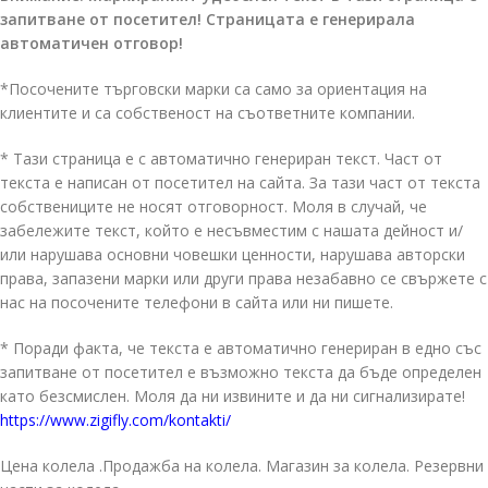
запитване от посетител! Страницата е генерирала
автоматичен отговор!
*Посочените търговски марки са само за ориентация на
клиентите и са собственост на съответните компании.
* Тази страница е с автоматично генериран текст. Част от
текста е написан от посетител на сайта. За тази част от текста
собствениците не носят отговорност. Моля в случай, че
забележите текст, който е несъвместим с нашата дейност и/
или нарушава основни човешки ценности, нарушава авторски
права, запазени марки или други права незабавно се свържете с
нас на посочените телефони в сайта или ни пишете.
* Поради факта, че текста е автоматично генериран в едно със
запитване от посетител е възможно текста да бъде определен
като безсмислен. Моля да ни извините и да ни сигнализирате!
https://www.zigifly.com/kontakti/
Цена колела .Продажба на колела. Магазин за колела. Резервни