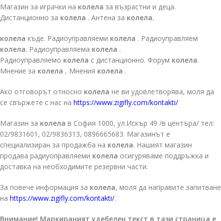
Магазин за играчки на
колела
за възрастни и деца.
Дистанционно за
колела
. Антена за
колела.
колела
къде. Радиоуправляеми
колела
. Радиоуправляем
колела
. Радиоуправляема
колела
.
Радиоуправляемо
колела
с дистанционно. Форум
колела
.
Мнение за
колела
, Мнения
колела
.
Ако отговорът относно
колела
не ви удовлетворява, моля да
се свържете с нас на
https://www.zigifly.com/kontakti/
Магазин за
колела
в София 1000, ул.Искър 49 /в центъра/ тел:
02/9831601, 02/9836313, 0896665683. Магазинът е
специализиран за продажба на
колела
. Нашият магазин
продава радиуоправляеми
колела
осигуряваме поддръжка и
доставка на необходимите резервни части.
За повече информация за
колела
, моля да направите запитване
на
https://www.zigifly.com/kontakti/
.
Внимание! Маркираният удебелен текст в тази страница е