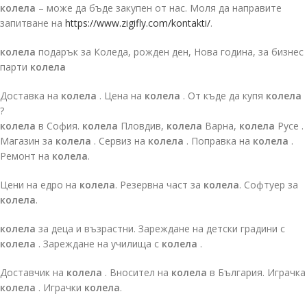
колела
– може да бъде закупен от нас. Моля да направите
запитване на
https://www.zigifly.com/kontakti/
.
колела
подарък за Коледа, рожден ден, Нова година, за бизнес
парти
колела
Доставка на
колела
. Цена на
колела
. От къде да купя
колела
?
колела
в София.
колела
Пловдив,
колела
Варна,
колела
Русе .
Магазин за
колела
. Сервиз на
колела
. Поправка на
колела
.
Ремонт на
колела
.
Цени на едро на
колела
. Резервна част за
колела
. Софтуер за
колела
.
колела
за деца и възрастни. Зареждане на детски градини с
колела
. Зареждане на училища с
колела
.
Доставчик на
колела
. Вносител на
колела
в България. Играчка
колела
. Играчки
колела
.