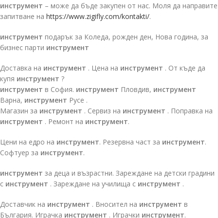
инструмент
– може да бъде закупен от нас. Моля да направите
запитване на
https://www.zigifly.com/kontakti/
.
инструмент
подарък за Коледа, рожден ден, Нова година, за
бизнес парти
инструмент
Доставка на
инструмент
. Цена на
инструмент
. От къде да
купя
инструмент
?
инструмент
в София.
инструмент
Пловдив,
инструмент
Варна,
инструмент
Русе .
Магазин за
инструмент
. Сервиз на
инструмент
. Поправка на
инструмент
. Ремонт на
инструмент
.
Цени на едро на
инструмент
. Резервна част за
инструмент
.
Софтуер за
инструмент
.
инструмент
за деца и възрастни. Зареждане на детски градини
с
инструмент
. Зареждане на училища с
инструмент
.
Доставчик на
инструмент
. Вносител на
инструмент
в
България. Играчка
инструмент
. Играчки
инструмент
.