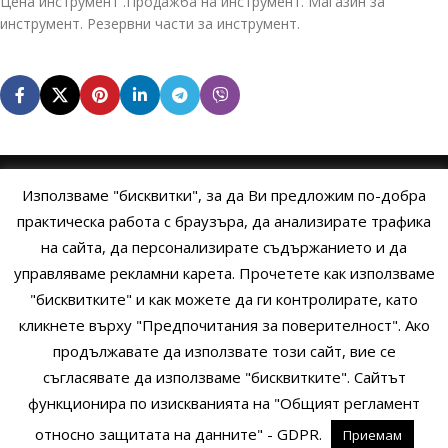
Цена инструмент .Продажба на инструмент. Магазин за
инструмент. Резервни части за инструмент.
Използваме "бисквитки", за да Ви предложим по-добра
НАЧАЛО
ОБЩИ УСЛОВИЯ
УСЛОВИЯ И ПРАВИЛА
практическа работа с браузъра, да анализирате трафика
на сайта, да персонализирате съдържанието и да
ПОЛИТИКА НА БИСКВИТКИТЕ
ПОЛИТИКА ЗА ПОВЕРИТЕЛНОСТ
управляваме рекламни карета. Прочетете как използваме
НАЧИНИ НА ПЛАЩАНЕ
ИЗПРАТЕТЕ ЗАПИТВАНЕ
"бисквитките" и как можете да ги контролирате, като
кликнете върху "Предпочитания за поверителност". Ако
продължавате да използвате този сайт, вие се
Copyright © 2014 - 2024 Zigifly.com — Developed by
We Work With
съгласявате да използваме "бисквитките". Сайтът
You
функционира по изискванията на "Общият регламент
относно защитата на данните" - GDPR.
Приемам