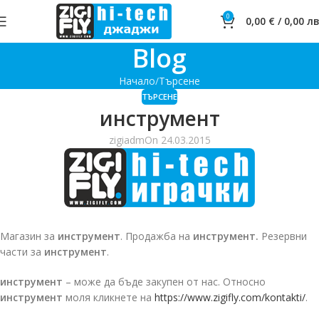
0
0,00
€
/
0,00
лв
Blog
Начало
Търсене
ТЪРСЕНЕ
инструмент
zigiadm
On 24.03.2015
Магазин за
инструмент
. Продажба на
инструмент.
Резервни
части за
инструмент
.
инструмент
– може да бъде закупен от нас. Относно
инструмент
моля кликнете на
https://www.zigifly.com/kontakti/
.