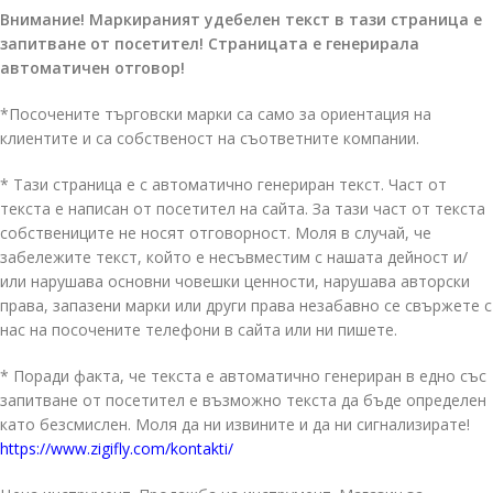
Внимание! Маркираният удебелен текст в тази страница е
запитване от посетител! Страницата е генерирала
автоматичен отговор!
*Посочените търговски марки са само за ориентация на
клиентите и са собственост на съответните компании.
* Тази страница е с автоматично генериран текст. Част от
текста е написан от посетител на сайта. За тази част от текста
собствениците не носят отговорност. Моля в случай, че
забележите текст, който е несъвместим с нашата дейност и/
или нарушава основни човешки ценности, нарушава авторски
права, запазени марки или други права незабавно се свържете с
нас на посочените телефони в сайта или ни пишете.
* Поради факта, че текста е автоматично генериран в едно със
запитване от посетител е възможно текста да бъде определен
като безсмислен. Моля да ни извините и да ни сигнализирате!
https://www.zigifly.com/kontakti/