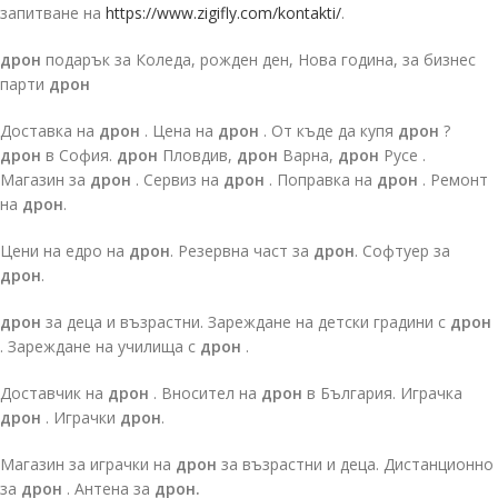
запитване на
https://www.zigifly.com/kontakti/
.
дрон
подарък за Коледа, рожден ден, Нова година, за бизнес
парти
дрон
Доставка на
дрон
. Цена на
дрон
. От къде да купя
дрон
?
дрон
в София.
дрон
Пловдив,
дрон
Варна,
дрон
Русе .
Магазин за
дрон
. Сервиз на
дрон
. Поправка на
дрон
. Ремонт
на
дрон
.
Цени на едро на
дрон
. Резервна част за
дрон
. Софтуер за
дрон
.
дрон
за деца и възрастни. Зареждане на детски градини с
дрон
. Зареждане на училища с
дрон
.
Доставчик на
дрон
. Вносител на
дрон
в България. Играчка
дрон
. Играчки
дрон
.
Магазин за играчки на
дрон
за възрастни и деца. Дистанционно
за
дрон
. Антена за
дрон.