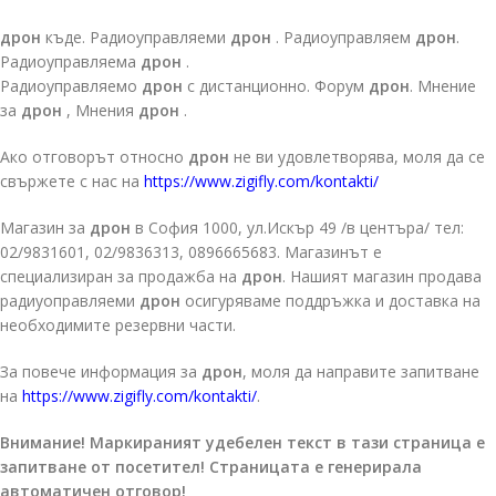
дрон
къде. Радиоуправляеми
дрон
. Радиоуправляем
дрон
.
Радиоуправляема
дрон
.
Радиоуправляемо
дрон
с дистанционно. Форум
дрон
. Мнение
за
дрон
, Мнения
дрон
.
Ако отговорът относно
дрон
не ви удовлетворява, моля да се
свържете с нас на
https://www.zigifly.com/kontakti/
Магазин за
дрон
в София 1000, ул.Искър 49 /в центъра/ тел:
02/9831601, 02/9836313, 0896665683. Магазинът е
специализиран за продажба на
дрон
. Нашият магазин продава
радиуоправляеми
дрон
осигуряваме поддръжка и доставка на
необходимите резервни части.
За повече информация за
дрон
, моля да направите запитване
на
https://www.zigifly.com/kontakti/
.
Внимание! Маркираният удебелен текст в тази страница е
запитване от посетител! Страницата е генерирала
автоматичен отговор!