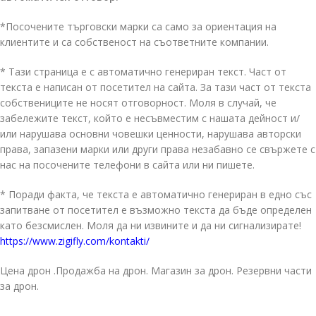
*Посочените търговски марки са само за ориентация на
клиентите и са собственост на съответните компании.
* Тази страница е с автоматично генериран текст. Част от
текста е написан от посетител на сайта. За тази част от текста
собствениците не носят отговорност. Моля в случай, че
забележите текст, който е несъвместим с нашата дейност и/
или нарушава основни човешки ценности, нарушава авторски
права, запазени марки или други права незабавно се свържете с
нас на посочените телефони в сайта или ни пишете.
* Поради факта, че текста е автоматично генериран в едно със
запитване от посетител е възможно текста да бъде определен
като безсмислен. Моля да ни извините и да ни сигнализирате!
https://www.zigifly.com/kontakti/
Цена дрон .Продажба на дрон. Магазин за дрон. Резервни части
за дрон.