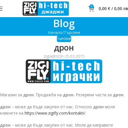
0
0,00
€
/
0,00
лв
Blog
Начало
Търсене
ТЪРСЕНЕ
дрон
zigiadm
On 25.03.2015
Магазин за
дрон
. Продажба на
дрон.
Резервни части за
дрон
.
дрон
– може да бъде закупен от нас. Относно
дрон
моля
кликнете на
https://www.zigifly.com/kontakti/
.
дрон
– може да бъде закупен от нас. Моля да направите