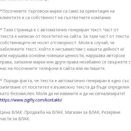
*Посочените търговски марки са само за ориентация на
клиентите и са собственост на съответните компании.
* Тази страница е с автоматично генериран текст. Част от
текста е написан от посетител на сайта. За тази част от текста
собствениците не носят отговорност. Моля в случай, че
забележите текст, който е несъвместим с нашата дейност и/
или нарушава основни човешки ценности, нарушава авторски
права, запазени марки или други права незабавно се свържете с
нас на посочените телефони в сайта или ни пишете.
* Поради факта, че текста е автоматично генериран в едно със
запитване от посетител е възможно текста да бъде определен
като безсмислен. Моля да ни извините и да ни сигнализирате!
https://www.zigifly.com/kontakti/
Цена ВЛАК .Продажба на ВЛАК. Магазин за ВЛАК. Резервни
части за ВЛАК.