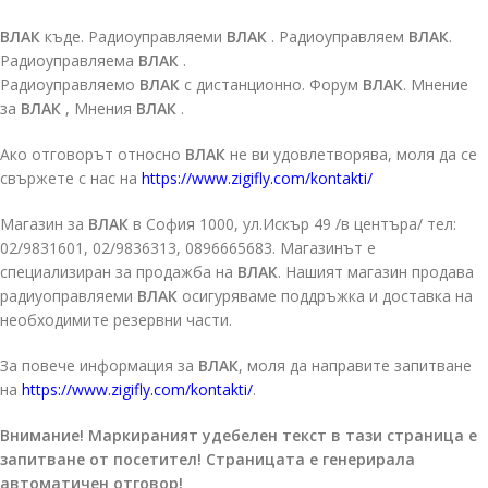
ВЛАК
къде. Радиоуправляеми
ВЛАК
. Радиоуправляем
ВЛАК
.
Радиоуправляема
ВЛАК
.
Радиоуправляемо
ВЛАК
с дистанционно. Форум
ВЛАК
. Мнение
за
ВЛАК
, Мнения
ВЛАК
.
Ако отговорът относно
ВЛАК
не ви удовлетворява, моля да се
свържете с нас на
https://www.zigifly.com/kontakti/
Магазин за
ВЛАК
в София 1000, ул.Искър 49 /в центъра/ тел:
02/9831601, 02/9836313, 0896665683. Магазинът е
специализиран за продажба на
ВЛАК
. Нашият магазин продава
радиуоправляеми
ВЛАК
осигуряваме поддръжка и доставка на
необходимите резервни части.
За повече информация за
ВЛАК
, моля да направите запитване
на
https://www.zigifly.com/kontakti/
.
Внимание! Маркираният удебелен текст в тази страница е
запитване от посетител! Страницата е генерирала
автоматичен отговор!