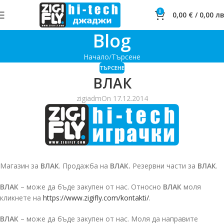
0
0,00
€
/
0,00
лв
Blog
Начало
Търсене
ТЪРСЕНЕ
ВЛАК
zigiadm
On 17.12.2014
Магазин за
ВЛАК
. Продажба на
ВЛАК.
Резервни части за
ВЛАК
.
ВЛАК
– може да бъде закупен от нас. Относно
ВЛАК
моля
кликнете на
https://www.zigifly.com/kontakti/
.
ВЛАК
– може да бъде закупен от нас. Моля да направите