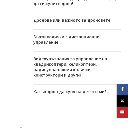
да си купите дрон!
Дронове или важното за дроновете
Бързи колички с дистанционно
управление
Видеоупътвания за управление на
квадрикоптери, хеликоптери,
радиоуправляеми колички,
конструктори и други!
Face
Какъв дрон да купя на детето ми?
X
YouT