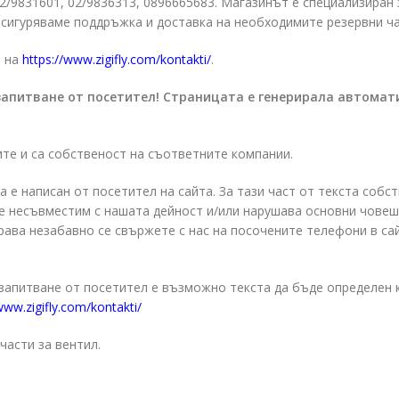
 02/9831601, 02/9836313, 0896665683. Магазинът е специализиран
сигуряваме поддръжка и доставка на необходимите резервни ча
 на
https://www.zigifly.com/kontakti/
.
запитване от посетител! Страницата е генерирала автомат
ите и са собственост на съответните компании.
а е написан от посетител на сайта. За тази част от текста собс
о е несъвместим с нашата дейност и/или нарушава основни чове
права незабавно се свържете с нас на посочените телефони в са
 запитване от посетител е възможно текста да бъде определен 
www.zigifly.com/kontakti/
части за вентил.