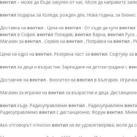
вентил
– може да бъде закупен от нас. Моля да направите зап
вентил
подарък за Коледа, рожден ден, Нова година, за бизнес
Доставка на
вентил
. Цена на
вентил
. От къде да купя
вентил
вентил
в София.
вентил
Пловдив,
вентил
Варна,
вентил
Русе .
Магазин за
вентил
. Сервиз на
вентил
. Поправка на
вентил
. Р
Цени на едро на
вентил
. Резервна част за
вентил
. Софтуер за
вентил
за деца и възрастни. Зареждане на детски градини с
вен
Доставчик на
вентил
. Вносител на
вентил
в България. Играчк
Магазин за играчки на
вентил
за възрастни и деца. Дистанцион
вентил
къде. Радиоуправляеми
вентил
. Радиоуправляем
вент
Радиоуправляемо
вентил
с дистанционно. Форум
вентил
. Мнен
Ако отговорът относно
вентил
не ви удовлетворява, моля да с