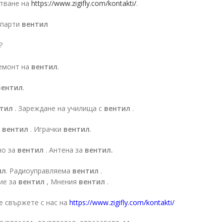
итване на
https://www.zigifly.com/kontakti/
.
 парти
вентил
?
емонт на
вентил
.
вентил
.
тил
. Зареждане на училища с
вентил
.
а
вентил
. Играчки
вентил
.
но за
вентил
. Антена за
вентил.
ил
. Радиоуправляема
вентил
.
ие за
вентил
, Мнения
вентил
.
е свържете с нас на
https://www.zigifly.com/kontakti/