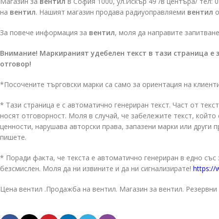
Магазин за
вентил
в София 1000, ул.Искър 49 /в центъра/ тел:
на
вентил
. Нашият магазин продава радиуоправляеми
вентил
о
За повече информация за
вентил
, моля да направите запитване
Внимание! Маркираният удебелен текст в тази страница е 
отговор!
*Посочените търговски марки са само за ориентация на клиент
* Тази страница е с автоматично генериран текст. Част от текст
носят отговорност. Моля в случай, че забележите текст, койт
ценности, нарушава авторски права, запазени марки или други 
пишете.
* Поради факта, че текста е автоматично генериран в едно със
безсмислен. Моля да ни извините и да ни сигнализирате!
https://
Цена вентил .Продажба на вентил. Магазин за вентил. Резервни 