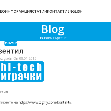
ЕОИНФОРМАЦИЯ
СТАТИИ
КОНТАКТИ
ENGLISH
Blog
Начало
Търсене
ТЪРСЕНЕ
вентил
y
zigiadm
On 08.01.2015
нтил
.
ликнете на
https://www.zigifly.com/kontakti/
.