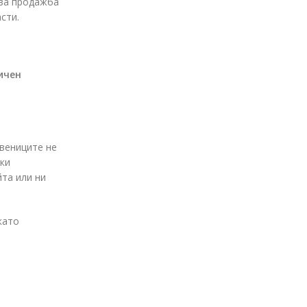
 за продажба
сти.
ичен
твениците не
шки
йта или ни
като