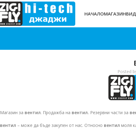
НАЧАЛО
МАГАЗИН
ВИД
Posted b
Магазин за
вентил
. Продажба на
вентил.
Резервни части за
ве
вентил
– може да бъде закупен от нас. Относно
вентил
моля к