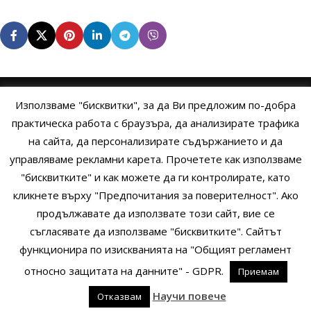
Използваме "бисквитки", за да Ви предложим по-добра
НАЧАЛО
ОБЩИ УСЛОВИЯ
УСЛОВИЯ И ПРАВИЛА
практическа работа с браузъра, да анализирате трафика
на сайта, да персонализирате съдържанието и да
ПОЛИТИКА НА БИСКВИТКИТЕ
ПОЛИТИКА ЗА ПОВЕРИТЕЛНОСТ
управляваме рекламни карета. Прочетете как използваме
НАЧИНИ НА ПЛАЩАНЕ
ИЗПРАТЕТЕ ЗАПИТВАНЕ
"бисквитките" и как можете да ги контролирате, като
кликнете върху "Предпочитания за поверителност". Ако
продължавате да използвате този сайт, вие се
Copyright © 2014 - 2024 Zigifly.com — Developed by
We Work With
съгласявате да използваме "бисквитките". Сайтът
You
функционира по изискванията на "Общият регламент
относно защитата на данните" - GDPR.
Приемам
0
Научи повече
Отказвам
родукти
Сайдбар
Заявки
Профил