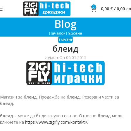
0
0,00
€
/
0,00
лв
Blog
Начало
Търсене
ТЪРСЕНЕ
блеид
zigiadm
On 06.01.2015
Магазин за
блеид
. Продажба на
блеид.
Резервни части за
блеид
.
блеид
– може да бъде закупен от нас. Относно
блеид
моля
кликнете на
https://www.zigifly.com/kontakti/
.