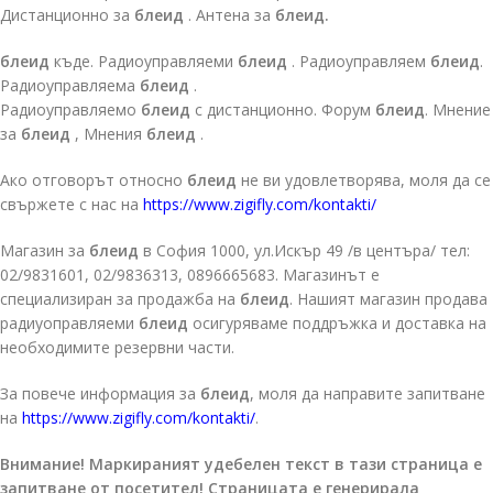
Дистанционно за
блеид
. Антена за
блеид.
блеид
къде. Радиоуправляеми
блеид
. Радиоуправляем
блеид
.
Радиоуправляема
блеид
.
Радиоуправляемо
блеид
с дистанционно. Форум
блеид
. Мнение
за
блеид
, Мнения
блеид
.
Ако отговорът относно
блеид
не ви удовлетворява, моля да се
свържете с нас на
https://www.zigifly.com/kontakti/
Магазин за
блеид
в София 1000, ул.Искър 49 /в центъра/ тел:
02/9831601, 02/9836313, 0896665683. Магазинът е
специализиран за продажба на
блеид
. Нашият магазин продава
радиуоправляеми
блеид
осигуряваме поддръжка и доставка на
необходимите резервни части.
За повече информация за
блеид
, моля да направите запитване
на
https://www.zigifly.com/kontakti/
.
Внимание! Маркираният удебелен текст в тази страница е
запитване от посетител! Страницата е генерирала