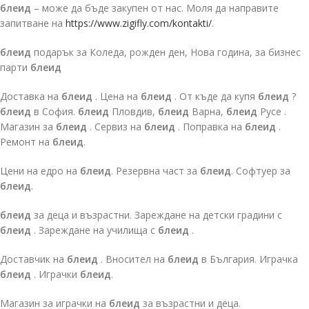
блеид
– може да бъде закупен от нас. Моля да направите
запитване на
https://www.zigifly.com/kontakti/
.
блеид
подарък за Коледа, рожден ден, Нова година, за бизнес
парти
блеид
Доставка на
блеид
. Цена на
блеид
. От къде да купя
блеид
?
блеид
в София.
блеид
Пловдив,
блеид
Варна,
блеид
Русе .
Магазин за
блеид
. Сервиз на
блеид
. Поправка на
блеид
.
Ремонт на
блеид
.
Цени на едро на
блеид
. Резервна част за
блеид
. Софтуер за
блеид
.
блеид
за деца и възрастни. Зареждане на детски градини с
блеид
. Зареждане на училища с
блеид
.
Доставчик на
блеид
. Вносител на
блеид
в България. Играчка
блеид
. Играчки
блеид
.
Магазин за играчки на
блеид
за възрастни и деца.