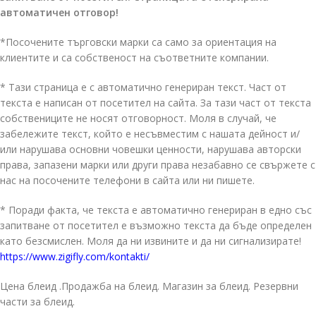
автоматичен отговор!
*Посочените търговски марки са само за ориентация на
клиентите и са собственост на съответните компании.
* Тази страница е с автоматично генериран текст. Част от
текста е написан от посетител на сайта. За тази част от текста
собствениците не носят отговорност. Моля в случай, че
забележите текст, който е несъвместим с нашата дейност и/
или нарушава основни човешки ценности, нарушава авторски
права, запазени марки или други права незабавно се свържете с
нас на посочените телефони в сайта или ни пишете.
* Поради факта, че текста е автоматично генериран в едно със
запитване от посетител е възможно текста да бъде определен
като безсмислен. Моля да ни извините и да ни сигнализирате!
https://www.zigifly.com/kontakti/
Цена блеид .Продажба на блеид. Магазин за блеид. Резервни
части за блеид.