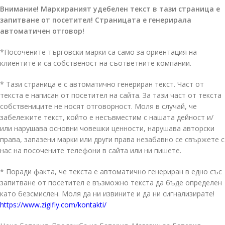
Внимание! Маркираният удебелен текст в тази страница е
запитване от посетител! Страницата е генерирала
автоматичен отговор!
*Посочените търговски марки са само за ориентация на
клиентите и са собственост на съответните компании.
* Тази страница е с автоматично генериран текст. Част от
текста е написан от посетител на сайта. За тази част от текста
собствениците не носят отговорност. Моля в случай, че
забележите текст, който е несъвместим с нашата дейност и/
или нарушава основни човешки ценности, нарушава авторски
права, запазени марки или други права незабавно се свържете с
нас на посочените телефони в сайта или ни пишете.
* Поради факта, че текста е автоматично генериран в едно със
запитване от посетител е възможно текста да бъде определен
като безсмислен. Моля да ни извините и да ни сигнализирате!
https://www.zigifly.com/kontakti/