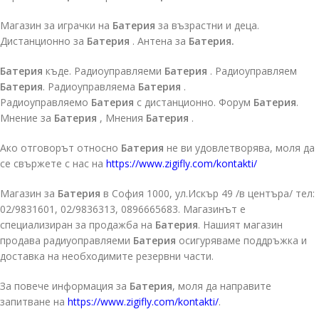
Магазин за играчки на
Батерия
за възрастни и деца.
Дистанционно за
Батерия
. Антена за
Батерия.
Батерия
къде. Радиоуправляеми
Батерия
. Радиоуправляем
Батерия
. Радиоуправляема
Батерия
.
Радиоуправляемо
Батерия
с дистанционно. Форум
Батерия
.
Мнение за
Батерия
, Мнения
Батерия
.
Ако отговорът относно
Батерия
не ви удовлетворява, моля да
се свържете с нас на
https://www.zigifly.com/kontakti/
Магазин за
Батерия
в София 1000, ул.Искър 49 /в центъра/ тел:
02/9831601, 02/9836313, 0896665683. Магазинът е
специализиран за продажба на
Батерия
. Нашият магазин
продава радиуоправляеми
Батерия
осигуряваме поддръжка и
доставка на необходимите резервни части.
За повече информация за
Батерия
, моля да направите
запитване на
https://www.zigifly.com/kontakti/
.