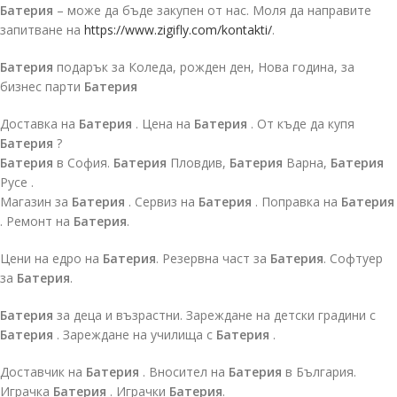
Батерия
– може да бъде закупен от нас. Моля да направите
запитване на
https://www.zigifly.com/kontakti/
.
Батерия
подарък за Коледа, рожден ден, Нова година, за
бизнес парти
Батерия
Доставка на
Батерия
. Цена на
Батерия
. От къде да купя
Батерия
?
Батерия
в София.
Батерия
Пловдив,
Батерия
Варна,
Батерия
Русе .
Магазин за
Батерия
. Сервиз на
Батерия
. Поправка на
Батерия
. Ремонт на
Батерия
.
Цени на едро на
Батерия
. Резервна част за
Батерия
. Софтуер
за
Батерия
.
Батерия
за деца и възрастни. Зареждане на детски градини с
Батерия
. Зареждане на училища с
Батерия
.
Доставчик на
Батерия
. Вносител на
Батерия
в България.
Играчка
Батерия
. Играчки
Батерия
.