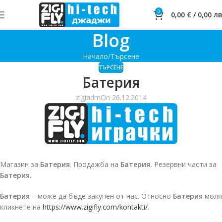
0
0,00
€
/
0,00
лв
Blog
Начало
Търсене
ТЪРСЕНЕ
Батерия
zigiadm
On 26.12.2014
Магазин за
Батерия
. Продажба на
Батерия.
Резервни части за
Батерия
.
Батерия
– може да бъде закупен от нас. Относно
Батерия
моля
кликнете на
https://www.zigifly.com/kontakti/
.