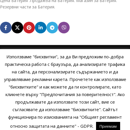
Цена Батерия .Продажба на Батерия. Магазин за Батерия.
Резервни части за Батерия.
Използваме "бисквитки", за да Ви предложим по-добра
НАЧАЛО
ОБЩИ УСЛОВИЯ
УСЛОВИЯ И ПРАВИЛА
практическа работа с браузъра, да анализирате трафика
на сайта, да персонализирате съдържанието и да
ПОЛИТИКА НА БИСКВИТКИТЕ
ПОЛИТИКА ЗА ПОВЕРИТЕЛНОСТ
управляваме рекламни карета. Прочетете как използваме
НАЧИНИ НА ПЛАЩАНЕ
ИЗПРАТЕТЕ ЗАПИТВАНЕ
"бисквитките" и как можете да ги контролирате, като
кликнете върху "Предпочитания за поверителност". Ако
продължавате да използвате този сайт, вие се
Copyright © 2014 - 2024 Zigifly.com — Developed by
We Work With
съгласявате да използваме "бисквитките". Сайтът
You
функционира по изискванията на "Общият регламент
относно защитата на данните" - GDPR.
Приемам